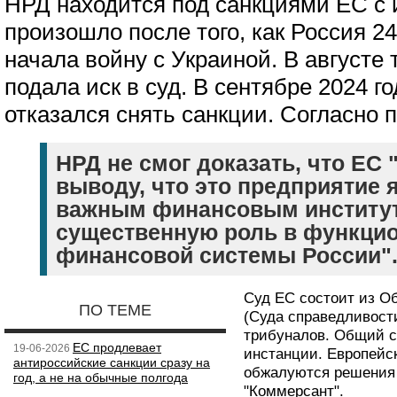
НРД находится под санкциями ЕС с 
произошло после того, как Россия 2
начала войну с Украиной. В августе 
подала иск в суд. В сентябре 2024 
отказался снять санкции. Согласно 
НРД не смог доказать, что ЕС 
выводу, что это предприятие 
важным финансовым институ
существенную роль в функци
финансовой системы России"
Суд ЕС состоит из Об
ПО ТЕМЕ
(Суда справедливост
трибуналов. Общий с
ЕС продлевает
19-06-2026
инстанции. Европейск
антироссийские санкции сразу на
обжалуются решения
год, а не на обычные полгода
"Коммерсант".