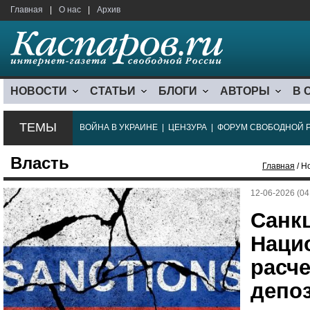
Главная
|
О нас
|
Архив
НОВОСТИ
СТАТЬИ
БЛОГИ
АВТОРЫ
В 
ТЕМЫ
ВОЙНА В УКРАИНЕ
|
ЦЕНЗУРА
|
ФОРУМ СВОБОДНОЙ 
Власть
Главная
/ Н
12-06-2026 (04
Санк
Наци
расче
депо