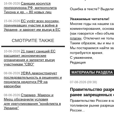
Санкции коснутся
16-06-2026
генпрокурора РФ, митрополита
Ошибка в тексте? Выдел
Тихона и др. – 80 новых лиц
Уважаемые читатели!
ЕС учтёт всех россиян,
15-06-2026
Многие годы на нашем са
принимавших участие в войне в
комментирования, основа
Украине, и закроет им въезд в ЕС
(как говорится «без объ
плагин
. Отключил не толь
СМОТРИТЕ ТАКЖЕ
Таким образом, вы и мы о
Мы постараемся найти за
21 пакет санкций ЕС
10-06-2026
потребуется время.
расширит экономические
С уважением,
ограничения и запретит въезд
Редакция
участникам "СВО"
МАТЕРИАЛЫ РАЗДЕЛА
УЕФА демонстрирует
08-06-2026
последовательность в решениях и
продлила недопуск РФ на
07-08-2026 (09:38)
еврокубки
Правительство разр
ранее запрещенных с
Стармер, Макрон и
08-06-2026
Мерц обозначили условия
Правительство России в к
для урегулирования "конфликта в
топливном рынке разрешил
Украине"
России...