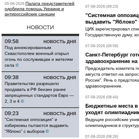
Палата представителей
05-06-2026
07-08-2026 (09:23)
одобрила помощь Украине и
антироссийские санкции
"Системная оппози
выдавить "Яблоко"
НОВОСТИ
ЦИК зарегистрировал спис
Государственную думу, ко
09:58
НОВОСТЬ ДНЯ
07-08-2026 (08:58)
Под аннексированным
Севастополем военный открыл
Санкт-Петербург го
огонь по сослуживцам и жителям
здравоохранение на
села
©
Председатель комитета п
августа ответил на запро
09:38
НОВОСТЬ ДНЯ
России". Речь о предсто
Правительство разрешило
здравоохранение.
продавать в РФ бензин ранее
запрещенных стандартов Евро —
07-08-2026 (08:44)
2, 3 и 4
©
Бюджетные места в 
уходят олимпиадник
09:23
НОВОСТЬ ДНЯ
"Системная оппозиция" и
Ведущие российские унив
избиркомы пытаются выдавить
олимпиадников в структу
"Яблоко" с выборов
©
07-08-2026 (08:26)