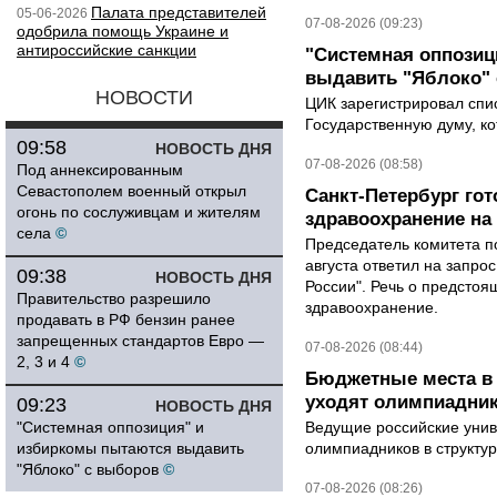
Палата представителей
05-06-2026
07-08-2026 (09:23)
одобрила помощь Украине и
антироссийские санкции
"Системная оппози
выдавить "Яблоко"
НОВОСТИ
ЦИК зарегистрировал спис
Государственную думу, ко
09:58
НОВОСТЬ ДНЯ
07-08-2026 (08:58)
Под аннексированным
Севастополем военный открыл
Санкт-Петербург го
огонь по сослуживцам и жителям
здравоохранение на
села
©
Председатель комитета п
августа ответил на запро
09:38
НОВОСТЬ ДНЯ
России". Речь о предсто
Правительство разрешило
здравоохранение.
продавать в РФ бензин ранее
запрещенных стандартов Евро —
07-08-2026 (08:44)
2, 3 и 4
©
Бюджетные места в 
уходят олимпиадник
09:23
НОВОСТЬ ДНЯ
"Системная оппозиция" и
Ведущие российские унив
избиркомы пытаются выдавить
олимпиадников в структу
"Яблоко" с выборов
©
07-08-2026 (08:26)