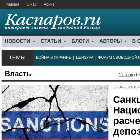
Главная
|
О нас
|
Архив
НОВОСТИ
СТАТЬИ
БЛОГИ
АВТОРЫ
В 
ТЕМЫ
ВОЙНА В УКРАИНЕ
|
ЦЕНЗУРА
|
ФОРУМ СВОБОДНОЙ 
Власть
Главная
/ Н
12-06-2026 (04
Санк
Наци
расче
депо