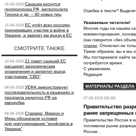
Санкции коснутся
16-06-2026
генпрокурора РФ, митрополита
Ошибка в тексте? Выдел
Тихона и др. – 80 новых лиц
Уважаемые читатели!
ЕС учтёт всех россиян,
15-06-2026
Многие годы на нашем са
принимавших участие в войне в
комментирования, основа
Украине, и закроет им въезд в ЕС
(как говорится «без объ
плагин
. Отключил не толь
СМОТРИТЕ ТАКЖЕ
Таким образом, вы и мы о
Мы постараемся найти за
21 пакет санкций ЕС
10-06-2026
потребуется время.
расширит экономические
С уважением,
ограничения и запретит въезд
Редакция
участникам "СВО"
МАТЕРИАЛЫ РАЗДЕЛА
УЕФА демонстрирует
08-06-2026
последовательность в решениях и
продлила недопуск РФ на
07-08-2026 (09:38)
еврокубки
Правительство разр
ранее запрещенных с
Стармер, Макрон и
08-06-2026
Мерц обозначили условия
Правительство России в к
для урегулирования "конфликта в
топливном рынке разрешил
Украине"
России...