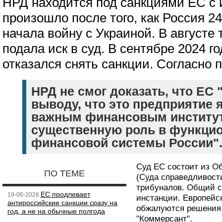
НРД находится под санкциями ЕС с 
произошло после того, как Россия 2
начала войну с Украиной. В августе 
подала иск в суд. В сентябре 2024 
отказался снять санкции. Согласно 
НРД не смог доказать, что ЕС 
выводу, что это предприятие 
важным финансовым институ
существенную роль в функци
финансовой системы России"
Суд ЕС состоит из Об
ПО ТЕМЕ
(Суда справедливост
трибуналов. Общий с
ЕС продлевает
19-06-2026
инстанции. Европейск
антироссийские санкции сразу на
обжалуются решения
год, а не на обычные полгода
"Коммерсант".