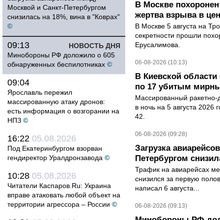
В Москве похоронен
Москвой и Санкт-Петербургом
жертва взрыва в це
снизилась на 18%, вина в "Коврах"
©
В Москве 5 августа на Тр
секретности прошли похо
09:13
Ерусалимова.
НОВОСТЬ ДНЯ
Минобороны РФ доложило о 605
06-08-2026 (10:13)
обнаруженных беспилотниках
©
В Киевской области 
09:04
по 17 убитым мирн
Ярославль пережил
Массированный ракетно-д
массированную атаку дронов:
в ночь на 5 августа 2026 
есть информация о возгорании на
42.
НПЗ
©
06-08-2026 (09:28)
16:22
05.08.2026
Загрузка авиарейсо
Под Екатеринбургом взорван
гендиректор Уралдронзавода
©
Петербургом снизила
Трафик на авиарейсах ме
10:28
05.08.2026
снизился за первую полов
Читатели Каспаров.Ru: Украина
написал 6 августа...
вправе атаковать любой объект на
территории агрессора – России
©
06-08-2026 (09:13)
Минобороны РФ дол