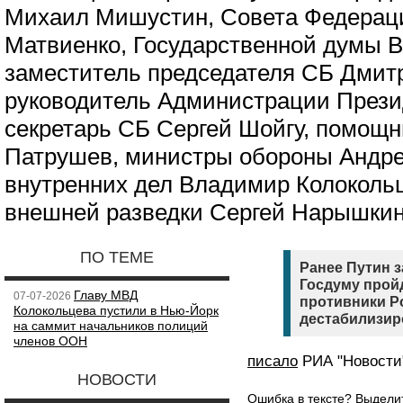
Михаил Мишустин, Совета Федерац
Матвиенко, Государственной думы В
заместитель председателя СБ Дмит
руководитель Администрации Прези
секретарь СБ Сергей Шойгу, помощ
Патрушев, министры обороны Андре
внутренних дел Владимир Колоколь
внешней разведки Сергей Нарышкин
ПО ТЕМЕ
Ранее Путин з
Госдуму пройд
Главу МВД
07-07-2026
противники Р
Колокольцева пустили в Нью-Йорк
дестабилизир
на саммит начальников полиций
членов ООН
писало
РИА "Новости
НОВОСТИ
Ошибка в тексте? Выдел