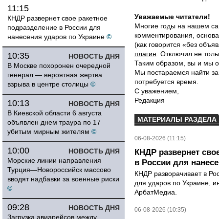
11:15
Уважаемые читатели!
КНДР развернет свое ракетное
Многие годы на нашем са
подразделение в России для
комментирования, основа
нанесения ударов по Украине
©
(как говорится «без объ
плагин
. Отключил не толь
10:35
НОВОСТЬ ДНЯ
Таким образом, вы и мы о
В Москве похоронен очередной
Мы постараемся найти за
генерал — вероятная жертва
потребуется время.
взрыва в центре столицы
©
С уважением,
Редакция
10:13
НОВОСТЬ ДНЯ
В Киевской области 6 августа
МАТЕРИАЛЫ РАЗДЕЛА
объявлен днем траура по 17
убитым мирным жителям
©
06-08-2026 (11:15)
10:00
НОВОСТЬ ДНЯ
КНДР развернет сво
Морские линии направления
в России для нанесе
Турция—Новороссийск массово
КНДР разворачивает в Ро
вводят надбавки за военные риски
для ударов по Украине, 
©
АрбатМедиа.
09:28
НОВОСТЬ ДНЯ
06-08-2026 (10:35)
Загрузка авиарейсов между