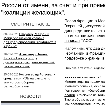
России от имени, за счет и при пря
"коалиции желающих".
Посол Франции в Мос
СМОТРИТЕ ТАКЖЕ
"хорошей дискуссией"
диппредставительств
Стармер, Макрон и
08-06-2026
совместное заявление
Мерц обозначили условия
написал
ТАСС".
для урегулирования "конфликта в
Украине"
Напомним, что два д
Германиии и Франци
Александр Немец:
28-05-2026
поддержке Украины и
Китай и Европа, когда
договорятся, раздавят путинский
режим как клопа.
Ошибка в тексте? Выдел
Россия воздействовали
25-05-2026
Уважаемые читатели!
средствами РЭБ на самолет с
Многие годы на нашем са
министром обороны
комментирования, основа
Великобритании
(как говорится «без объ
плагин
. Отключил не толь
НОВОСТИ
Таким образом, вы и мы о
Мы постараемся найти за