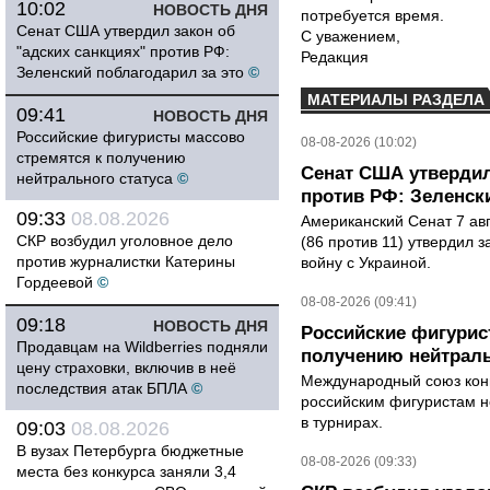
10:02
НОВОСТЬ ДНЯ
потребуется время.
Сенат США утвердил закон об
С уважением,
"адских санкциях" против РФ:
Редакция
Зеленский поблагодарил за это
©
МАТЕРИАЛЫ РАЗДЕЛА
09:41
НОВОСТЬ ДНЯ
Российские фигуристы массово
08-08-2026 (10:02)
стремятся к получению
Сенат США утвердил
нейтрального статуса
©
против РФ: Зеленск
09:33
08.08.2026
Американский Сенат 7 ав
СКР возбудил уголовное дело
(86 против 11) утвердил з
против журналистки Катерины
войну с Украиной.
Гордеевой
©
08-08-2026 (09:41)
09:18
НОВОСТЬ ДНЯ
Российские фигурис
Продавцам на Wildberries подняли
получению нейтраль
цену страховки, включив в неё
Международный союз конь
последствия атак БПЛА
©
российским фигуристам н
в турнирах.
09:03
08.08.2026
В вузах Петербурга бюджетные
08-08-2026 (09:33)
места без конкурса заняли 3,4