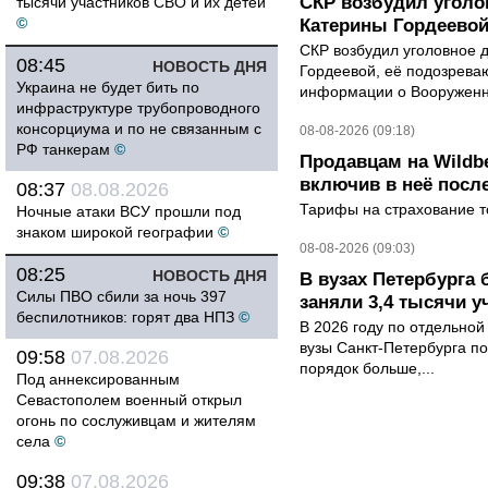
СКР возбудил уголо
тысячи участников СВО и их детей
©
Катерины Гордеево
СКР возбудил уголовное 
08:45
НОВОСТЬ ДНЯ
Гордеевой, её подозрева
Украина не будет бить по
информации о Вооруженн
инфраструктуре трубопроводного
консорциума и по не связанным с
08-08-2026 (09:18)
РФ танкерам
©
Продавцам на Wildbe
включив в неё посл
08:37
08.08.2026
Тарифы на страхование то
Ночные атаки ВСУ прошли под
знаком широкой географии
©
08-08-2026 (09:03)
08:25
НОВОСТЬ ДНЯ
В вузах Петербурга
Силы ПВО сбили за ночь 397
заняли 3,4 тысячи у
беспилотников: горят два НПЗ
©
В 2026 году по отдельной
вузы Санкт-Петербурга по
09:58
07.08.2026
порядок больше,...
Под аннексированным
Севастополем военный открыл
огонь по сослуживцам и жителям
села
©
09:38
07.08.2026