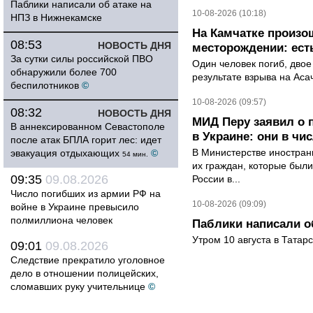
Паблики написали об атаке на
10-08-2026 (10:18)
НПЗ в Нижнекамске
На Камчатке произо
08:53
НОВОСТЬ ДНЯ
месторождении: ест
За сутки силы российской ПВО
Один человек погиб, двое
обнаружили более 700
результате взрыва на Ас
беспилотников
©
10-08-2026 (09:57)
08:32
НОВОСТЬ ДНЯ
МИД Перу заявил о 
В аннексированном Севастополе
в Украине: они в чи
после атак БПЛА горит лес: идет
В Министерстве иностран
эвакуация отдыхающих
©
54 мин.
их граждан, которые были
09:35
09.08.2026
России в...
Число погибших из армии РФ на
10-08-2026 (09:09)
войне в Украине превысило
полмиллиона человек
Паблики написали о
Утром 10 августа в Татар
09:01
09.08.2026
Следствие прекратило уголовное
дело в отношении полицейских,
сломавших руку учительнице
©