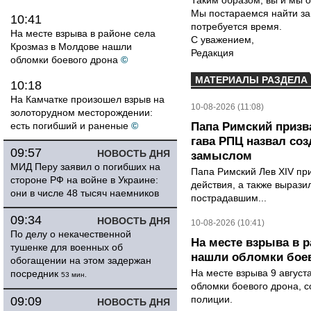
Таким образом, вы и мы о
Мы постараемся найти за
10:41
потребуется время.
На месте взрыва в районе села
С уважением,
Крозмаз в Молдове нашли
Редакция
обломки боевого дрона
©
МАТЕРИАЛЫ РАЗДЕЛА
10:18
На Камчатке произошел взрыв на
10-08-2026 (11:08)
золоторудном месторождении:
есть погибший и раненые
©
Папа Римский призва
гава РПЦ назвал со
09:57
НОВОСТЬ ДНЯ
замыслом
МИД Перу заявил о погибших на
Папа Римский Лев XIV пр
стороне РФ на войне в Украине:
действия, а также выраз
они в числе 48 тысяч наемников
пострадавшим...
09:34
НОВОСТЬ ДНЯ
10-08-2026 (10:41)
По делу о некачественной
На месте взрыва в 
тушенке для военных об
нашли обломки бое
обогащении на этом задержан
На месте взрыва 9 август
посредник
53 мин.
обломки боевого дрона, 
полиции.
09:09
НОВОСТЬ ДНЯ