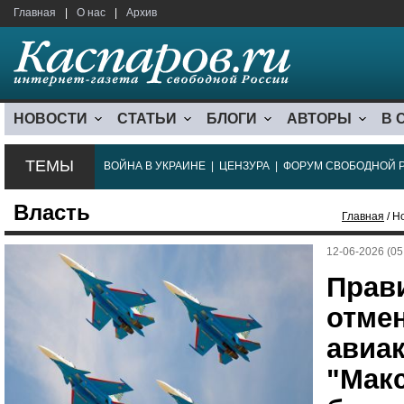
Главная
|
О нас
|
Архив
НОВОСТИ
СТАТЬИ
БЛОГИ
АВТОРЫ
В 
ТЕМЫ
ВОЙНА В УКРАИНЕ
|
ЦЕНЗУРА
|
ФОРУМ СВОБОДНОЙ 
Власть
Главная
/ Н
12-06-2026 (05
Прав
отме
авиа
"Мак