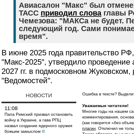
Авиасалон "Макс" был отменен
ТАСС
приводил слова
главы Р
Чемезова: "МАКСа не будет. П
следующий год. Сами понимает
время".
В июне 2025 года правительство РФ
"Макс-2025", утвердило проведение 
2027 гг. в подмосковном Жуковском,
"Ведомостей".
Ошибка в тексте? Выдел
НОВОСТИ
Уважаемые читатели!
11:08
Многие годы на нашем са
Папа Римский призвал остановить
комментирования, основа
войну в Украине, а гава РПЦ
(как говорится «без объ
назвал создание ядерного оружия
плагин
. Отключил не толь
божьим замыслом
©