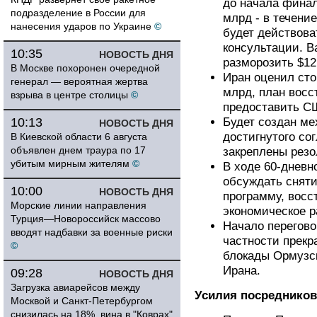
до начала финал
подразделение в России для
млрд - в течени
нанесения ударов по Украине
©
будет действова
консультации. В
10:35
НОВОСТЬ ДНЯ
разморозить $12
В Москве похоронен очередной
Иран оценил сто
генерал — вероятная жертва
млрд, план вос
взрыва в центре столицы
©
предоставить С
10:13
Будет создан ме
НОВОСТЬ ДНЯ
достигнутого со
В Киевской области 6 августа
объявлен днем траура по 17
закреплены рез
убитым мирным жителям
©
В ходе 60-дневн
обсуждать сняти
10:00
НОВОСТЬ ДНЯ
программу, восс
Морские линии направления
экономическое р
Турция—Новороссийск массово
Начало перегово
вводят надбавки за военные риски
частности прекр
©
блокады Ормузск
Ирана.
09:28
НОВОСТЬ ДНЯ
Загрузка авиарейсов между
Усилия посредников
Москвой и Санкт-Петербургом
снизилась на 18%, вина в "Коврах"