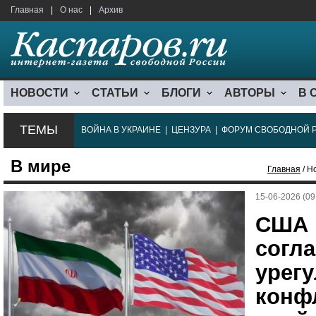
Главная
|
О нас
|
Архив
НОВОСТИ
СТАТЬИ
БЛОГИ
АВТОРЫ
В 
ТЕМЫ
ВОЙНА В УКРАИНЕ
|
ЦЕНЗУРА
|
ФОРУМ СВОБОДНОЙ 
В мире
Главная
/ Н
15-06-2026 (09
США 
согл
урег
конф