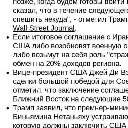
позже, когда будем готовы войти 
сказал, что в течение следующег
спешить некуда", - отметил Трам
Wall Street Journal
.
Если итоговое соглашение с Иран
США либо возобновят военную о
либо возьмут на себя роль "стра
обмен на 20% доходов региона.
Вице-президент США Джей Ди Вэ
сделки большой победой для Со
отметил, что заключение соглаш
Ближний Восток на следующие 50
Трамп заявил, что премьер-мини
Биньямина Нетаньяху устраивают
которую должны заключить США 