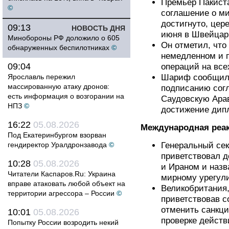
Премьер Пакист
©
соглашение о м
достигнуто, цер
09:13
НОВОСТЬ ДНЯ
июня в Швейцар
Минобороны РФ доложило о 605
Он отметил, что
обнаруженных беспилотниках
©
немедленном и 
09:04
операций на все
Ярославль пережил
Шариф сообщил 
массированную атаку дронов:
подписанию согл
есть информация о возгорании на
Саудовскую Арав
НПЗ
©
достижение дип
16:22
05.08.2026
Международная реа
Под Екатеринбургом взорван
гендиректор Уралдронзавода
©
Генеральный се
приветствовал 
10:28
05.08.2026
и Ираном и назв
Читатели Каспаров.Ru: Украина
мирному урегул
вправе атаковать любой объект на
Великобритания,
территории агрессора – России
©
приветствовав с
отменить санкци
10:01
05.08.2026
проверке действ
Попытку России возродить некий