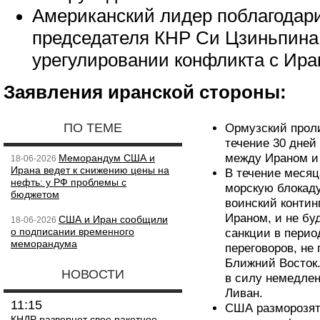
Американский лидер поблагодар
председателя КНР Си Цзиньпина 
урегулировании конфликта с Ира
Заявления иранской стороны:
ПО ТЕМЕ
Ормузский проли
течение 30 дней
между Ираном и
Меморандум США и
18-06-2026
Ирана ведет к снижению цены на
В течение месяц
нефть: у РФ проблемы с
морскую блокаду
бюджетом
воинский контин
Ираном, и не бу
США и Иран сообщили
18-06-2026
о подписании временного
санкции в перио
меморандума
переговоров, не
Ближний Восток.
НОВОСТИ
в силу немедлен
Ливан.
11:15
США разморозят 
КНДР развернет свое ракетное