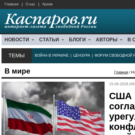
Главная
|
О нас
|
Архив
НОВОСТИ
СТАТЬИ
БЛОГИ
АВТОРЫ
В 
ТЕМЫ
ВОЙНА В УКРАИНЕ
|
ЦЕНЗУРА
|
ФОРУМ СВОБОДНОЙ 
В мире
Главная
/ Н
15-06-2026 (09
США 
согл
урег
конф