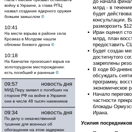
до начала финал
войну в Украине, а глава РПЦ
млрд - в течени
назвал создание ядерного оружия
будет действова
божьим замыслом
©
консультации. В
разморозить $12
10:41
Иран оценил сто
На месте взрыва в районе села
млрд, план вос
Крозмаз в Молдове нашли
предоставить С
обломки боевого дрона
©
Будет создан ме
10:18
достигнутого со
На Камчатке произошел взрыв на
закреплены рез
золоторудном месторождении:
В ходе 60-дневн
есть погибший и раненые
©
обсуждать сняти
программу, восс
09:57
НОВОСТЬ ДНЯ
экономическое р
МИД Перу заявил о погибших на
Начало перегово
стороне РФ на войне в Украине:
частности прекр
они в числе 48 тысяч наемников
блокады Ормузск
09:34
Ирана.
НОВОСТЬ ДНЯ
По делу о некачественной
Усилия посредников
тушенке для военных об
обогащении на этом задержан