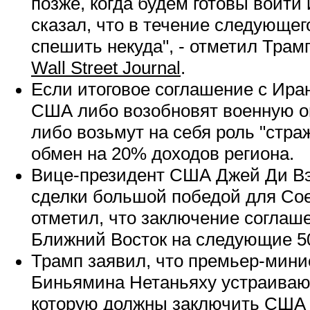
позже, когда будем готовы войти 
сказал, что в течение следующег
спешить некуда", - отметил Трам
Wall Street Journal
.
Если итоговое соглашение с Иран
США либо возобновят военную о
либо возьмут на себя роль "стра
обмен на 20% доходов региона.
Вице-президент США Джей Ди Вэ
сделки большой победой для Со
отметил, что заключение соглаш
Ближний Восток на следующие 50
Трамп заявил, что премьер-мини
Биньямина Нетаньяху устраивают
которую должны заключить США 