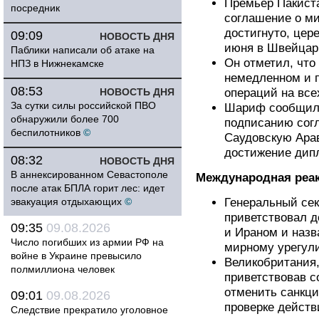
Премьер Пакист
посредник
соглашение о м
достигнуто, цер
09:09
НОВОСТЬ ДНЯ
июня в Швейцар
Паблики написали об атаке на
Он отметил, что
НПЗ в Нижнекамске
немедленном и 
08:53
НОВОСТЬ ДНЯ
операций на все
За сутки силы российской ПВО
Шариф сообщил 
обнаружили более 700
подписанию согл
беспилотников
©
Саудовскую Арав
достижение дип
08:32
НОВОСТЬ ДНЯ
В аннексированном Севастополе
Международная реа
после атак БПЛА горит лес: идет
эвакуация отдыхающих
©
Генеральный се
приветствовал 
09:35
09.08.2026
и Ираном и назв
Число погибших из армии РФ на
мирному урегул
войне в Украине превысило
Великобритания,
полмиллиона человек
приветствовав с
отменить санкци
09:01
09.08.2026
проверке действ
Следствие прекратило уголовное