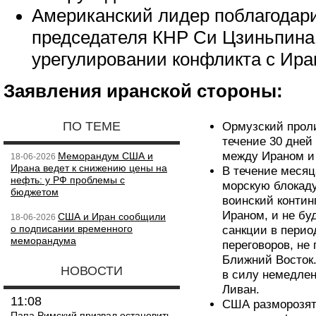
Американский лидер поблагодар
председателя КНР Си Цзиньпина 
урегулировании конфликта с Ира
Заявления иранской стороны:
ПО ТЕМЕ
Ормузский проли
течение 30 дней
между Ираном и
Меморандум США и
18-06-2026
Ирана ведет к снижению цены на
В течение месяц
нефть: у РФ проблемы с
морскую блокаду
бюджетом
воинский контин
Ираном, и не бу
США и Иран сообщили
18-06-2026
о подписании временного
санкции в перио
меморандума
переговоров, не
Ближний Восток.
НОВОСТИ
в силу немедлен
Ливан.
11:08
США разморозят 
Папа Римский призвал остановить