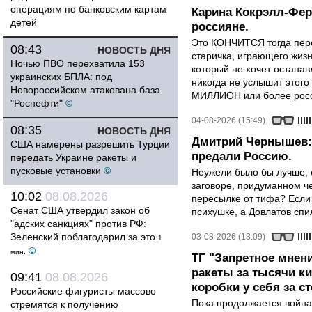
операциям по банковским картам
Карина Кокрэлл-Фер
детей
россияне.
Это КОНЧИТСЯ тогда пере
08:43
НОВОСТЬ ДНЯ
старичка, играющего жизн
Ночью ПВО перехватила 153
который не хочет останавл
украинских БПЛА: под
никогда не услышит этого
Новороссийском атакована база
МИЛЛИОН или более росси
"Роснефти"
©
04-08-2026 (15:49)
08:35
НОВОСТЬ ДНЯ
Дмитрий Чернышев: 
США намерены разрешить Турции
предали Россию.
передать Украине ракеты и
пусковые установки
©
Неужели было бы лучше, 
заговоре, придуманном че
10:02
08.08.2026
пересылке от тифа? Если
Сенат США утвердил закон об
психушке, а Довлатов спи
"адских санкциях" против РФ:
Зеленский поблагодарил за это
03-08-2026 (13:09)
1
©
мин.
ТГ "Запретное мнени
ракеты за тысячи ки
09:41
08.08.2026
коробки у себя за с
Российские фигуристы массово
Пока продолжается война
стремятся к получению