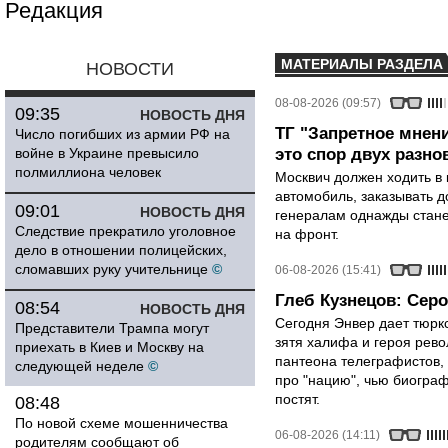
Редакция
МАТЕРИАЛЫ РАЗДЕЛА
НОВОСТИ
08-08-2026 (09:57)
09:35
НОВОСТЬ ДНЯ
ТГ "Запретное мнени
Число погибших из армии РФ на
войне в Украине превысило
это спор двух разно
полмиллиона человек
Москвич должен ходить в 
автомобиль, заказывать д
09:01
НОВОСТЬ ДНЯ
генералам однажды стане
Следствие прекратило уголовное
на фронт.
дело в отношении полицейских,
сломавших руку учительнице
©
06-08-2026 (15:41)
Глеб Кузнецов: Серо
08:54
НОВОСТЬ ДНЯ
Сегодня Энвер дает тюрк
Представители Трампа могут
зятя халифа и героя рево
приехать в Киев и Москву на
пантеона телеграфистов,
следующей неделе
©
про "нацию", чью биограф
постят.
08:48
По новой схеме мошенничества
06-08-2026 (14:11)
родителям сообщают об