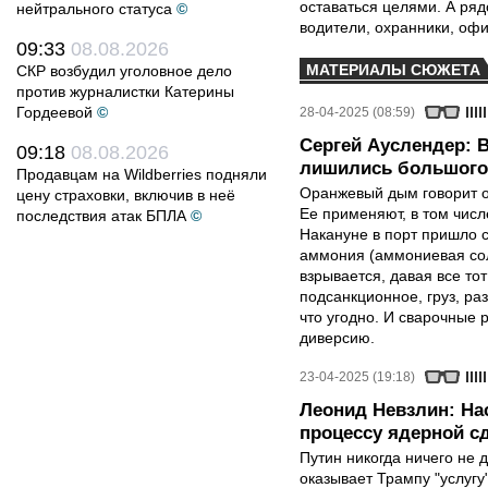
оставаться целями. А ряд
нейтрального статуса
©
водители, охранники, оф
09:33
08.08.2026
МАТЕРИАЛЫ СЮЖЕТА
СКР возбудил уголовное дело
против журналистки Катерины
Гордеевой
©
28-04-2025 (08:59)
Сергей Ауслендер: 
09:18
08.08.2026
лишились большого 
Продавцам на Wildberries подняли
Оранжевый дым говорит о 
цену страховки, включив в неё
Ее применяют, в том числе
последствия атак БПЛА
©
Накануне в порт пришло с
аммония (аммониевая соль
взрывается, давая все т
подсанкционное, груз, ра
что угодно. И сварочные р
диверсию.
23-04-2025 (19:18)
Леонид Невзлин: На
процессу ядерной с
Путин никогда ничего не 
оказывает Трампу "услугу