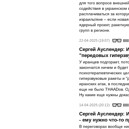
для того вопросе внешней
содействия в украинском
расплачиваться за котору
израильтяне – если нова
ядерный проект, ракетну
групп в регионе.
22-04-2025 (19:07)
Сергей Ауслендер: 
"передовых гиперзву
У иранцев подгорает, пот
закончатся ничем и будет
психотерапевтических цел
гиперзвуковые ракеты и "
иранских атак, в последн
еще не было THAADов. Од
Ну какие еще нужны дока
14-04-2025 (20:12)
Сергей Ауслендер: 
- ему нужно что-то 
В переговорах вообще ник