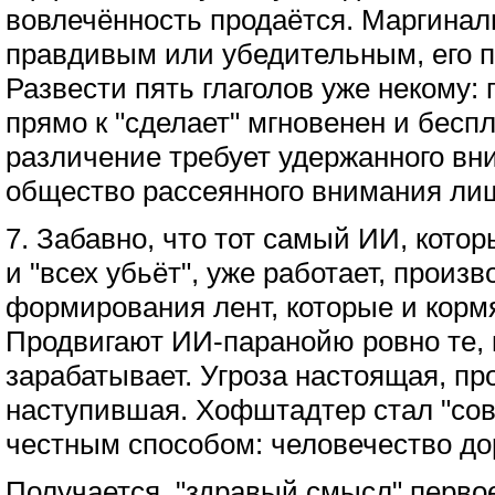
вовлечённость продаётся. Маргинал
правдивым или убедительным, его 
Развести пять глаголов уже некому: 
прямо к "сделает" мгновенен и беспл
различение требует удержанного вни
общество рассеянного внимания ли
7. Забавно, что тот самый ИИ, котор
и "всех убьёт", уже работает, произ
формирования лент, которые и кормя
Продвигают ИИ-паранойю ровно те, 
зарабатывает. Угроза настоящая, пр
наступившая. Хофштадтер стал "со
честным способом: человечество до
Получается, "здравый смысл" первое