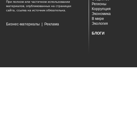
При полном или частичном использовании
Регионы
материалов, опубликованных на страницах
Коррупция
сайта, ссылка на источник обязательна.
Экономика
В мире
Экология
Бизнес-материалы
|
Реклама
БЛОГИ