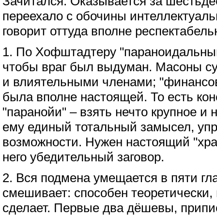
Зачитался. Оказывается за шестьде
переехало с обочины интеллектуаль
говорит оттуда вполне респектабель
1. По Хофштадтеру "параноидальный
чтобы враг был выдуман. Масоны с
и влиятельными членами; "финансо
была вполне настоящей. То есть ко
"паранойи" – взять нечто крупное и
ему единый тотальный замысел, уп
возможности. Нужен настоящий "хра
него убедительный заговор.
2. Вся подмена умещается в пяти гл
смешивает: способен теоретически, м
сделает. Первые два дёшевы, припи