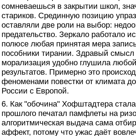
сомневаешься в закрытии школ, зна
стариков. Срединную позицию упра
оставляли две роли на выбор: недо
предательство. Зеркало работало ис
полюсе любая принятая мера записы
пособники тирании. Здравый смысл 
морализация удобно глушила любой 
результатов. Примерно это происход
феноменами повестки от климата до
России с Европой.
6. Как "обочина" Хофштадтера стал
прошлого печатал памфлеты на ризо
алгоритмическая выдача сама отби
аффект, потому что ужас даёт вовле