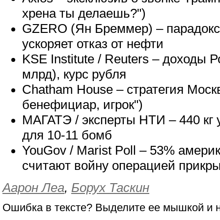
хрена ты делаешь?")
GZERO (Ян Бреммер) – парадокс
ускоряет отказ от нефти
KSE Institute / Reuters – доходы 
млрд), курс рубля
Chatham House – стратегия Моск
бенефициар, игрок")
МАГАТЭ / эксперты НТИ – 440 кг 
для 10-11 бомб
YouGov / Marist Poll – 53% амери
считают войну операцией прикр
Аарон Леа
,
Борух Таскин
Ошибка в тексте? Выделите ее мышкой и