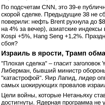
По подсчетам CNN, это 39-е публич
скорой сделке. Предыдущие 38 не с
поверили: нефть Brent рухнула до $
на 4% за вечер), азиатские индексы 
Kospi +5%, Hang Seng +1,2%. Праздн
сбоя?
Израиль в ярости, Трамп обм
"Плохая сделка" – гласит заголовок Y
Либерман, бывший министр обороны
"катастрофой". Яир Лапид, лидер оп
самых шокирующих провалов израил
Цели войны, которые Нетаньяху ста
достигнуты. Ядерная программа не 