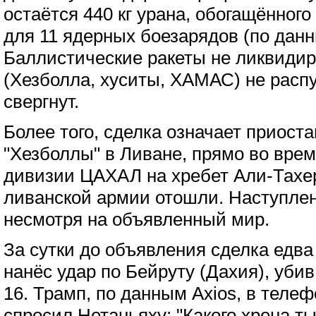
остаётся 440 кг урана, обогащённого
для 11 ядерных боезарядов (по дан
Баллистические ракеты не ликвиди
(Хезболла, хуситы, ХАМАС) не расп
свергнут.
Более того, сделка означает приост
"Хезболлы" в Ливане, прямо во врем
дивизии ЦАХАЛ на хребет Али-Тахер
ливанской армии отошли. Наступлен
несмотря на объявленный мир.
За сутки до объявления сделка едва
нанёс удар по Бейруту (Дахия), убив
16. Трамп, по данным Axios, в теле
спросил Нетаньяху: "Какого хрена т