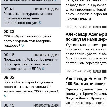
парадоксом собственного
сосредоточено в руках ар
09:41
НОВОСТЬ ДНЯ
власти преемнику. Новый 
Российские фигуристы массово
почти неизбежно перестан
стремятся к получению
приход к власти.
нейтрального статуса
©
08-08-2026 (10:04)
09:33
Александр Адельфи
СКР возбудил уголовное дело
покинутая нами держ
против журналистки Катерины
Удивительная росимперск
Гордеевой
©
логических связей, спосо
позволявшей узреть очев
09:18
НОВОСТЬ ДНЯ
бесконечная экспансия т
Продавцам на Wildberries подняли
постоянном верхоглядств
цену страховки, включив в неё
последствия атак БПЛА
©
08-08-2026 (00:24)
09:03
Александр Немец: Р
В вузах Петербурга бюджетные
100 баллистических 
места без конкурса заняли 3,4
Украина и девять стран 
тысячи участников СВО и их детей
коалицию. Кроме Украины,
©
Лидеры Дании, Франции, 
Испании, Швеции, Украин
08:45
НОВОСТЬ ДНЯ