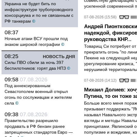
совместную декларацию о
Украина не будет бить по
усиленной современной п
инфраструктуре трубопроводного
консорциума и по не связанным с
07-08-2026 (15:58)
РФ танкерам
©
Андрей Пионтковски
08:37
надеждой, фиксиров
Ночные атаки ВСУ прошли под
руководства КНР...
знаком широкой географии
©
Товарищ Си потребует от
прекратить огонь "по лини
08:25
НОВОСТЬ ДНЯ
Пекине на следующей нед
Силы ПВО сбили за ночь 397
урегулирование кризиса, 
беспилотников: горят два НПЗ
©
нерушимой территориальн
09:58
07.08.2026
07-08-2026 (14:12)
Под аннексированным
Михаил Долиев: хочу
Севастополем военный открыл
Путина, то он тоже з
огонь по сослуживцам и жителям
села
©
Больше всего меня поража
призывает поддержать "Яб
09:38
07.08.2026
называл Навального экст
Правительство разрешило
взгляды и методы Наваль
продавать в РФ бензин ранее
принципами. Явлинский о
запрещенных стандартов Евро —
популизме и вождизме, ко