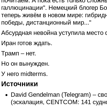
почитаем. А пока есть только слож
галлюцинации". Немецкий блогер Б
теперь живём в новом мире: гибри
победы, дистанционный мир..."
Абсурдная невойна уступила место 
Иран готов ждать.
Трамп – нет.
Но он вынужден.
У него midterms.
Источники
David Gendelman (Telegram) – св
(эскалация, CENTCOM: 141 судно