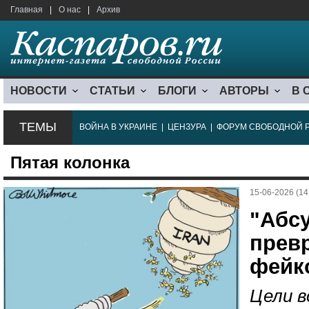
Главная
|
О нас
|
Архив
НОВОСТИ
СТАТЬИ
БЛОГИ
АВТОРЫ
В 
ТЕМЫ
ВОЙНА В УКРАИНЕ
|
ЦЕНЗУРА
|
ФОРУМ СВОБОДНОЙ 
Пятая колонка
15-06-2026 (14
"Абс
прев
фейк
Цели в