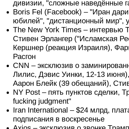
дивизии, "сложные наведённые 
Boris Fel (Facebook) – "Иран дар
юбилей", "дистанционный мир", 
The New York Times – интервью Т
Стивен Эрлангер ("Исламская Рес
Кершнер (реакция Израиля), Фар
Расгон
CNN – эксклюзив о заминированн
Лилис, Дэвис Уинки, 12-13 июня)
Аарон Блейк (39 обещаний), Сти
NY Post – пять пунктов сделки, Т
fucking judgment"
Iran International – $24 млрд, плат
подписания в воскресенье
Axios – эксклюзив о звонке Трамп