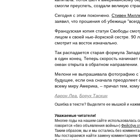
смогли преуспеть, создали великую стран
Сегодня с этим покончено.
Стивен Милл
заявил, что прошения об убежище "всег
Французская копия статуи Свободы смотр
лицом к своей нью-йоркской сестре. 90 ле
смотрит на восток изначально.
Так распадается старая формула Запада
в один конец. Теперь скорость начинает 
океан открыта в обратном направлении.
Мелони не выпрашивала фотографию с Т
будущее, если она сначала преодолеет с
всему миру Америка, – причал тем, кому
Аарон Леа
,
Борух Таскин
Ошибка в тексте? Выделите ее мышкой и наж
Уважаемые читатели!
Многие годы на нашем сайте использовалась с
говорится «без объявления войны»)
Фейсбук о
Таким образом, вы и мы остались без коммента
Мы постараемся найти замену комментариям Фе