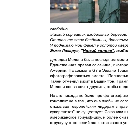
свободно,
Жалкий сор ваших изобильных берегов.
Отправьте этих бездомных, бросаемых 
Я поднимаю мой факел у золотой двери
Эмма Лазарус, "
Новый колосс"
, выби
Джорджа Мелони была последним мостом
Единственная правая союзница, к котор
Америки. На саммите G7 в Эвиане Трамп
сфотографироваться вместе. "Полностью
Таяни отменил визит в Вашингтон. Трамп 
Мелони снова хочет дружить, чтобы подн
Но это никогда не было про фотографию
конфликт не в том, что она якобы не со
отказывает европейским лидерам в прав
суверенитет" не существует. Союзники 
американское триумф-шоу, и более они 
структуру отношений акт когнитивного 