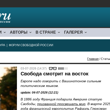
И
АВТОРЫ
В СТРАНЕ
ГАЛЕРЕЯ
УРА
|
ФОРУМ СВОБОДНОЙ РОССИИ
Главная
/ Стать
03-07-2026 (14:37)
Свобода смотрит на восток
Европе надо говорить с Вашингтоном сильным
политическим языком.
update: 04-07-2026 (12:21)
В 1886 году Франция подарила Америке статую
Свободы,
призванной просвещать мир
. В марте 202
года французский европолитик Рафаэль Глюксман