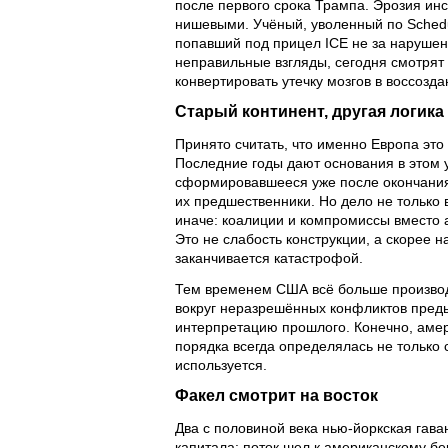
после первого срока Трампа. Эрозия инс
нишевыми. Учёный, уволенный по Schedu
попавший под прицел ICE не за нарушени
неправильные взгляды, сегодня смотрят 
конвертировать утечку мозгов в воссозд
Старый континент, другая логика
Принято считать, что именно Европа это
Последние годы дают основания в этом 
сформировавшееся уже после окончания
их предшественники. Но дело не только 
иначе: коалиции и компромиссы вместо 
Это не слабость конструкции, а скорее н
заканчивается катастрофой.
Тем временем США всё больше производ
вокруг неразрешённых конфликтов преды
интерпретацию прошлого. Конечно, амер
порядка всегда определялась не только с
используется.
Факел смотрит на восток
Два с половиной века нью-йоркская гава
капитала: поток шел к американскому б