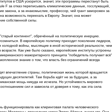
титутов в США ускорится, значит, эти программы перестанут быть
le F за отказ переписывать климатические данные, госслужащий,
е закона, а за инакомыслие, профессор, чей грант заморожен за
на возможность переехать в Европу. Значит, она может
ание собственной силы.
 "старый континент", обречённый на политическую инерцию.
усомниться. В европейскую политику приходит поколение лидеров,
 холодной войны, мыслящие в иной исторической реальности, чем
в возрасте. Как уже было сказано, европейские институты устроены
американского мажоритарного принципа "победитель получает всё"
акопленное знание о том, что власть без ограничений всегда
ят впечатление страны, политическая жизнь которой вращается
дущих десятилетий. Там борьба идёт не за будущее, а за
иканская мощь никуда не исчезла. Но устойчивость мирового
оотношением сил и зависела от доверия к тому, как эта сила
нь функционировала как клиринговая палата человеческого
ерегу. Миллионы, прошедшие через Эллис-Айленд, знают это. Они