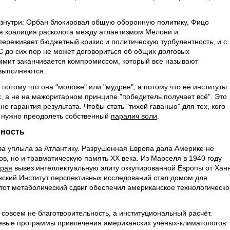
изнутри: Орбан блокировал общую оборонную политику, Фицо
ая коалиция расколота между атлантизмом Мелони и
ереживает бюджетный кризис и политическую турбулентность, и с
С до сих пор не может договориться об общих долговых
аммит заканчивается компромиссом, который все называют
 выполняются.
потому что она "моложе" или "мудрее", а потому что её институты
, а не на мажоритарном принципе "победитель получает всё". Это
е гарантия результата. Чтобы стать "тихой гаванью" для тех, кого
а нужно преодолеть собственный
паралич воли
.
ьность
ва уплыла за Атлантику. Разрушенная Европа дала Америке не
ов, но и травматическую память XX века. Из Марселя в 1940 году
рая
вывез интеллектуальную элиту оккупированной Европы от Хан
нский Институт перспективных исследований стал домом для
этот метаболический сдвиг обеспечил американское технологическо
совсем не благотворительность, а институциональный расчёт.
евые программы привлечения американских учёных-климатологов