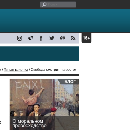
и /
Пятая колонка
/ Свобода смотрит на восток
БЛОГ
О моральном
5
превосходстве