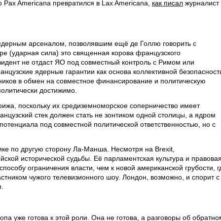
о Pax Americana превратился в Lax Americana,
как писал
журналист
ядерным арсеналом, позволявшим ещё де Голлю говорить с
ppe (ударная сила) это священная корова французского
зидент не отдаст ЯО под совместный контроль с Римом или
ранцузские ядерные гарантии как основа коллективной безопасност
ников в обмен на совместное финансирование и политическую
 политически достижимо.
рижа, поскольку их средиземноморское соперничество имеет
нцузский стек должен стать не зонтиком одной столицы, а ядром
потенциала под совместной политической ответственностью, но с
ке по другую сторону Ла-Манша. Несмотря на Brexit,
йской исторической судьбы. Её парламентская культура и правова
способу ограничения власти, чем к новой американской грубости, г
стником чужого телевизионного шоу. Лондон, возможно, и спорит с
.
опа уже готова к этой роли. Она не готова, а разговоры об обратно