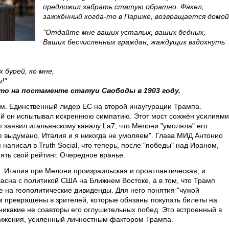
предложил забрать статую обратно
. Факел,
зажжённый когда-то в Париже, возвращается домой
"Отдайте мне ваших усталых, ваших бедных,
Ваших бесчисленных граждан, жаждущих вздохнуть
бурей, ко мне,
!"
то на постаменте статуи Свободы в 1903 году.
. Единственный лидер ЕС на второй инаугурации Трампа.
ой он испытывал искреннюю симпатию. Этот мост сожжён усилиями
 заявил итальянскому каналу La7, что Мелони "умоляла" его
 выдумано. Италия и я никогда не умоляем". Глава МИД Антонио
написал в Truth Social, что теперь, после "победы" над Ираном,
ять свой рейтинг. Очередное вранье.
. Италия при Мелони произраильская и проатлантическая, и
гласна с политикой США на Ближнем Востоке, а в том, что Трамп
е на геополитические дивиденды. Для него понятия "чужой
им превращены в зрителей, которые обязаны покупать билеты на
никакие не соавторы его оглушительных побед. Это встроенный в
унижения, усиленный личностным фактором Трампа.