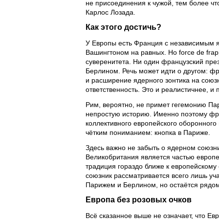
не присоединения к чужой, тем более чт
Карлос Лозада.
Как этого достичь?
У Европы есть Франция с независимым 
Вашингтоном на равных. Но force de fra
суверенитета. Ни один французский пре
Берлином. Речь может идти о другом: ф
и расширение ядерного зонтика на союз
ответственность. Это и реалистичнее, и
Рим, вероятно, не примет гегемонию Па
непростую историю. Именно поэтому фра
коллективного европейского оборонного 
чётким пониманием: кнопка в Париже.
Здесь важно не забыть о ядерном союзни
Великобритания является частью европе
традиция гораздо ближе к европейскому 
союзник рассматривается всего лишь уча
Парижем и Берлином, но остаётся рядом
Европа без розовых очков
Всё сказанное выше не означает, что Евр