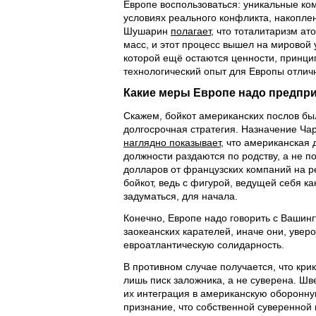
Европе воспользоваться: уникальные ко
условиях реального конфликта, накопле
Шушарин
полагает
, что тоталитаризм а
масс, и этот процесс вышел на мировой 
которой ещё остаются ценности, принцип
технологический опыт для Европы отлич
Какие меры Европе надо предпр
Скажем, бойкот американских послов был
долгосрочная стратегия. Назначение Чар
наглядно показывает
, что американская
должности раздаются по родству, а не 
долларов от французских компаний на р
бойкот, ведь с фигурой, ведущей себя к
задуматься, для начала.
Конечно, Европе надо говорить с Вашин
заокеанских карателей, иначе они, увер
евроатлантическую солидарность.
В противном случае получается, что кри
лишь писк заложника, а не суверена. Шв
их интеграция в американскую оборонную
признание, что собственной суверенной 