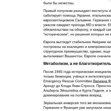
были бы нечестны.
Правый популизм разъедает институты 
саботирует помощь Украине, итальянск
евроскептицизмом Сальвини. Германия п
ужасом ожидает прихода AfD к власти. Е
обязательствах на оборону, и каждый с
"историческим", но решения которых не
Европа выглядит стабильнее Америки не 
построены на коалициях и компромиссах
структурное преимущество, однако, еще н
выталкивает Вашингтон, Европе сначал
Метаболизм, а не благотворител
После 1945 года историческая инициати
только беженцев, учёных и интеллектуал
Emergency Rescue Committee
Вариана Ф
Арендт до Клода Леви-Стросса. Принсто
Альберта Эйнштейна и Курта Геделя, и 
доминирование на полвека вперед.
Зеркальная инверсия того же механизма 
Германия и Франция уже запускали ниш