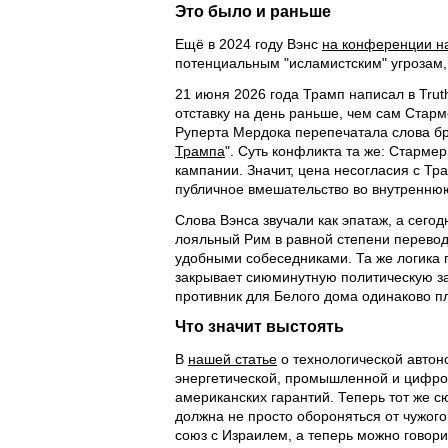
Это было и раньше
Ещё в 2024 году Вэнс
на конференции н
потенциальным "исламистским" угрозам,
21 июня 2026 года Трамп написал в Trut
отставку на день раньше, чем сам Стар
Руперта Мердока перепечатала слова бри
Трампа
". Суть конфликта та же: Стармер
кампании. Значит, цена несогласия с Тра
публичное вмешательство во внутреннюю
Слова Вэнса звучали как эпатаж, а сего
лояльный Рим в равной степени переводя
удобными собеседниками. Та же логика
закрывает сиюминутную политическую зад
противник для Белого дома одинаково п
Что значит выстоять
В
нашей статье
о технологической автон
энергетической, промышленной и цифров
американских гарантий. Теперь тот же с
должна не просто обороняться от чужого
союз с Израилем, а теперь можно говори