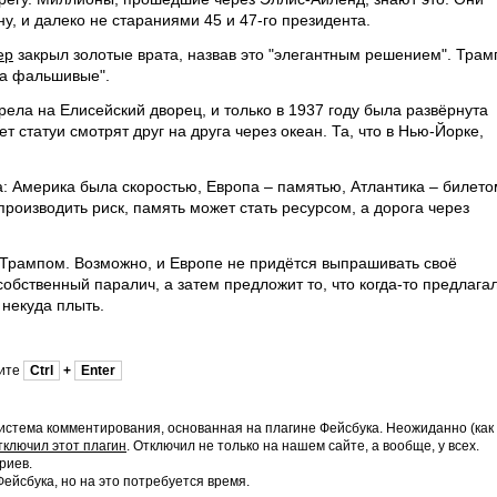
у, и далеко не стараниями 45 и 47-го президента.
ер
закрыл золотые врата, назвав это "элегантным решением". Трам
да фальшивые".
ела на Елисейский дворец, и только в 1937 году была развёрнута
т статуи смотрят друг на друга через океан. Та, что в Нью-Йорке,
: Америка была скоростью, Европа – памятью, Атлантика – билето
производить риск, память может стать ресурсом, а дорога через
рампом. Возможно, и Европе не придётся выпрашивать своё
обственный паралич, а затем предложит то, что когда-то предлага
 некуда плыть.
мите
Ctrl
+
Enter
истема комментирования, основанная на плагине Фейсбука. Неожиданно (как
тключил этот плагин
. Отключил не только на нашем сайте, а вообще, у всех.
риев.
йсбука, но на это потребуется время.