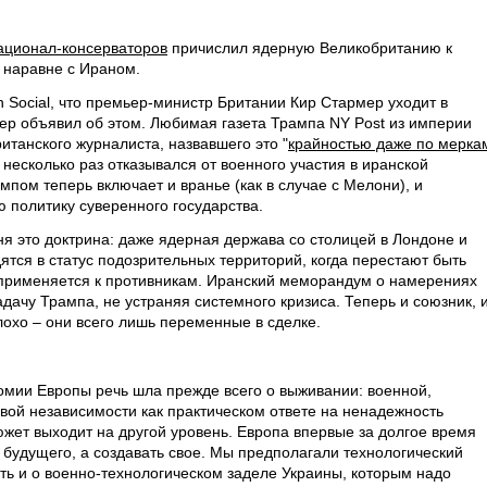
ационал-консерваторов
причислил ядерную Великобританию к
 наравне с Ираном.
h Social, что премьер-министр Британии Кир Стармер уходит в
мер объявил об этом. Любимая газета Трампа NY Post из империи
танского журналиста, назвавшего это "
крайностью даже по мерка
 несколько раз отказывался от военного участия в иранской
мпом теперь включает и вранье (как в случае с Мелони), и
 политику суверенного государства.
дня это доктрина: даже ядерная держава со столицей в Лондоне и
тся в статус подозрительных территорий, когда перестают быть
 применяется к противникам. Иранский меморандум о намерениях
ачу Трампа, не устраняя системного кризиса. Теперь и союзник, 
лохо – они всего лишь переменные в сделке.
омии Европы речь шла прежде всего о выживании: военной,
ой независимости как практическом ответе на ненадежность
южет выходит на другой уровень. Европа впервые за долгое время
 будущего, а создавать свое. Мы предполагали технологический
ть и о военно-технологическом заделе Украины, которым надо