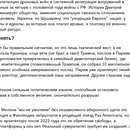
мпетенции дроновых войн и системной интеграции вооружений в
нные за четыре с половиной года войны с РФ. Историк Дмитрий
томизирует общества, заменяя социальную связность сплочением
уровень. Украина, по Шушарину, это "уходящая Европа": нация, у
ы и идеалы, за которые она платит кровью, и поэтому её военно-
ный ресурс.
инять?
 бы правильным сигналом, но это лишь тактический жест, а не
льза Кушнера, отца зятя (не брат, а сват) Трампа, послом в Париж
 дипломатия превратилась в семейный девелоперский бизнес, где
по компетенциям (помилованный Трампом, он собрал 10 миллионов
емонт особняка американского посла). Париж уже практикует тихий
ак риелтор, дипломатический язык неприменим. Другим странам на
гтоном сильным политическим языком, способным остановить
овав в собственное величие, окончательно разрушат
к Мелони "мы не умоляем" без независимого оборонного щита это
еция и Финляндия запрыгнули в уходящий поезд Pax Americana, но
 архитектуру после 2022 года это не обретение свободы, а
платформы у них нет. Реальный суверенитет требует ее создания, 