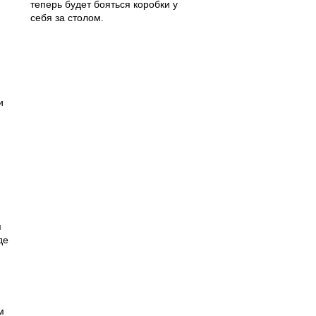
теперь будет бояться коробки у
себя за столом.
и
я
де
м