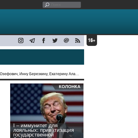
 Инну Березкину, Екатерину Алалыкину, проект "РОМБ"
КОЛОНКА
I – иммунитет для
лояльных: приватизация
государственной