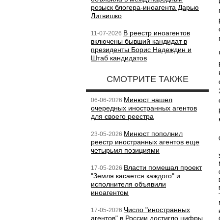
розыск блогера-иноагента Дарью
Литвишко
В реестр иноагентов
11-07-2026
включены бывший кандидат в
президенты Борис Надеждин и
Штаб кандидатов
СМОТРИТЕ ТАКЖЕ
Минюст нашел
06-06-2026
очередных иностранных агентов
для своего реестра
Минюст пополнил
23-05-2026
реестр иностранных агентов еще
четырьмя позициями
Власти помешал проект
17-05-2026
"Земля касается каждого" и
исполнителя объявили
иноагентом
Число "иностранных
17-05-2026
агентов" в России достигло цифры