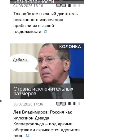
безнаказанности
04.08.2026 16:16
Так работает вечный двигатель
незаконного извлечения
прибыли из высшей
госдолжности.
©
КОЛОНКА
Страна исключительных
размеров
х
30.07.2026 14:36
Лев Владимиров: Россия как
иллюзион Дэвида
Копперфильда – под яркими
обертками скрывается ядовитая
ложь.
©