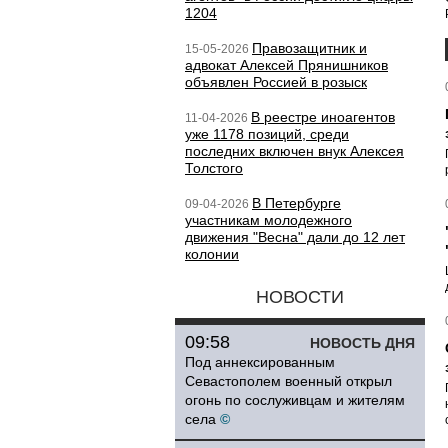
1204
Правозащитник и
15-05-2026
адвокат Алексей Прянишников
объявлен Россией в розыск
В реестре иноагентов
11-04-2026
уже 1178 позиций, среди
последних включен внук Алексея
Толстого
В Петербурге
09-04-2026
участникам молодежного
движения "Весна" дали до 12 лет
колонии
НОВОСТИ
09:58
НОВОСТЬ ДНЯ
Под аннексированным
Севастополем военный открыл
огонь по сослуживцам и жителям
села
©