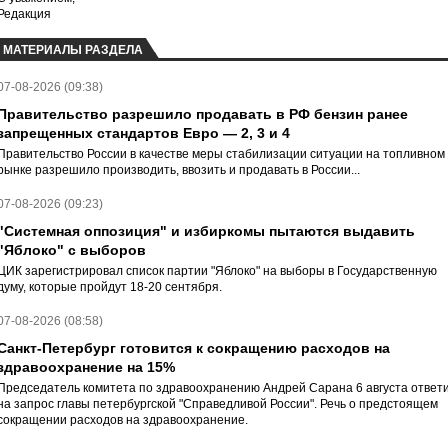
Редакция
МАТЕРИАЛЫ РАЗДЕЛА
07-08-2026 (09:38)
Правительство разрешило продавать в РФ бензин ранее
запрещенных стандартов Евро — 2, 3 и 4
Правительство России в качестве меры стабилизации ситуации на топливном
рынке разрешило производить, ввозить и продавать в России...
07-08-2026 (09:23)
"Системная оппозиция" и избиркомы пытаются выдавить
"Яблоко" с выборов
ЦИК зарегистрировал список партии "Яблоко" на выборы в Государственную
думу, которые пройдут 18-20 сентября.
07-08-2026 (08:58)
Санкт-Петербург готовится к сокращению расходов на
здравоохранение на 15%
Председатель комитета по здравоохранению Андрей Сарана 6 августа ответ
на запрос главы петербургской "Справедливой России". Речь о предстоящем
сокращении расходов на здравоохранение.