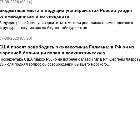
07-08-2026 (08:44)
Бюджетные места в ведущих университетах России уходят
олимпиадникам и по спецквоте
Ведущие российские университеты отметили рост числа олимпиадников в
структуре поступивших на бюджет абитуриентов.
07-08-2026 (08:26)
США просят освободить экс-пехотинца Гилмана: в РФ он из
тюремной больницы попал в психиатрическую
Госсекретарь США Марко Рубио на встрече с главой МИД РФ Сергеем Лавров
23 июля поднял вопрос об освобождении бывшего морского...