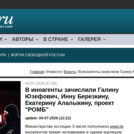
И
АВТОРЫ
В СТРАНЕ
ГАЛЕРЕЯ
УРА
|
ФОРУМ СВОБОДНОЙ РОССИИ
Главная
/ Новости /
Власть
/ В иноагенты зачислили Галину Юзефович,
03-07-2026 (17:48)
В иноагенты зачислили Галину
Юзефович, Инну Березкину,
Екатерину Алалыкину, проект
"РОМБ"
update: 04-07-2026 (12:22)
Министерство юстиции 3 июля пополнило
реестр
иноагентов тремя человеками и одним юрлицом.