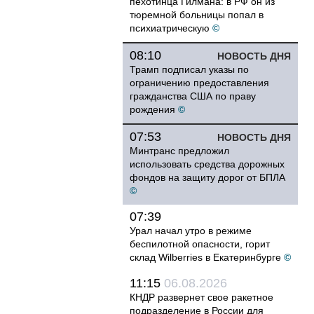
пехотинца Гилмана: в РФ он из
тюремной больницы попал в
психиатрическую
©
08:10
НОВОСТЬ ДНЯ
Трамп подписал указы по
ограничению предоставления
гражданства США по праву
рождения
©
07:53
НОВОСТЬ ДНЯ
Минтранс предложил
использовать средства дорожных
фондов на защиту дорог от БПЛА
©
07:39
Урал начал утро в режиме
беспилотной опасности, горит
склад Wilberries в Екатеринбурге
©
11:15
06.08.2026
КНДР развернет свое ракетное
подразделение в России для