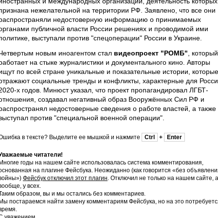
иностранных и международных организаций, деятельность которых
признана нежелательной на территории РФ. Заявлено, что все они
распространяли недостоверную информацию о принимаемых
органами публичной власти России решениях и проводимой ими
политике, выступали против "спецоперации" России в Украине.
Четвертым новым иноагентом стал
видеопроект "РОМБ"
, который
работает на стыке журналистики и документального кино. Авторы
ищут по всей стране уникальные и показательные истории, которы
отражают социальные тренды и конфликты, характерные для Росс
2020-х годов. Минюст указал, что проект пропагандировал ЛГБТ-
отношения, создавал негативный образ Вооружённых Сил РФ и
распространял недостоверные сведения о работе властей, а также
выступал против "специальной военной операции".
Ошибка в тексте? Выделите ее мышкой и нажмите
Ctrl
+
Enter
Уважаемые читатели!
Многие годы на нашем сайте использовалась система комментирования,
основанная на плагине Фейсбука. Неожиданно (как говорится «без объявлени
войны»)
Фейсбук отключил этот плагин
. Отключил не только на нашем сайте, 
вообще, у всех.
Таким образом, вы и мы остались без комментариев.
Мы постараемся найти замену комментариям Фейсбука, но на это потребуетс
время.
С уважением,