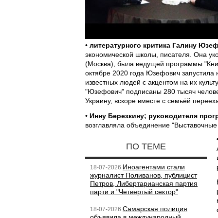
•
литературного критика Галину Юзе
экономической школы, писателя. Она уков
(Москва), была ведущей программы "Кни
октябре 2020 года Юзефович запустила н
известных людей с акцентом на их культ
"Юзефович" подписаны 280 тысяч челове
Украину, вскоре вместе с семьёй переех
•
Инну Березкину; руководителя про
возглавляла объединение "Выставочные 
ПО ТЕМЕ
Иноагентами стали
18-07-2026
журналист Поливанов, публицист
Петров, Либертарианская партия
парти и "Четвертый сектор"
Самарская полиция
18-07-2026
объявила в международный