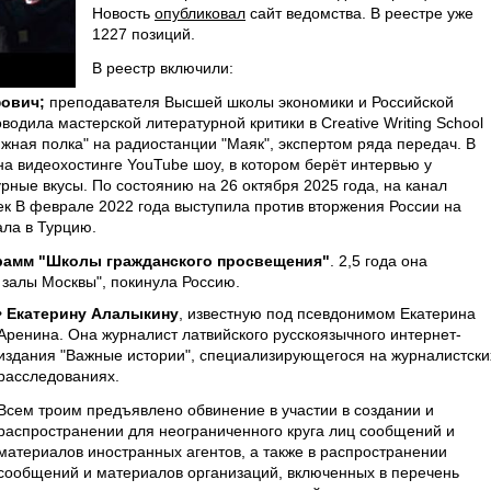
Новость
опубликовал
сайт ведомства. В реестре уже
1227 позиций.
В реестр включили:
фович;
преподавателя Высшей школы экономики и Российской
одила мастерской литературной критики в Creative Writing School
жная полка" на радиостанции "Маяк", экспертом ряда передач. В
а видеохостинге YouTube шоу, в котором берёт интервью у
урные вкусы. По состоянию на 26 октября 2025 года, на канал
к В феврале 2022 года выступила против вторжения России на
ала в Турцию.
грамм "Школы гражданского просвещения"
. 2,5 года она
залы Москвы", покинула Россию.
• Екатерину Алалыкину
, известную под псевдонимом Екатерина
Аренина. Она журналист латвийского русскоязычного интернет-
издания "Важные истории", специализирующегося на журналистски
расследованиях.
Всем троим предъявлено обвинение в участии в создании и
распространении для неограниченного круга лиц сообщений и
материалов иностранных агентов, а также в распространении
сообщений и материалов организаций, включенных в перечень