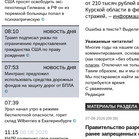
США просят освободить экс-
от 210 тысяч рублей
пехотинца Гилмана: в РФ он из
Курской области в фе
тюремной больницы попал в
стражей, –
информац
психиатрическую
©
Ошибка в тексте? Выдел
08:10
НОВОСТЬ ДНЯ
Трамп подписал указы по
Уважаемые читатели!
ограничению предоставления
Многие годы на нашем са
гражданства США по праву
комментирования, основа
рождения
©
(как говорится «без объ
плагин
. Отключил не толь
07:53
НОВОСТЬ ДНЯ
Таким образом, вы и мы о
Минтранс предложил
Мы постараемся найти за
использовать средства дорожных
потребуется время.
фондов на защиту дорог от БПЛА
С уважением,
©
Редакция
07:39
МАТЕРИАЛЫ РАЗДЕЛА
Урал начал утро в режиме
беспилотной опасности, горит
07-08-2026 (09:38)
склад Wilberries в Екатеринбурге
©
Правительство разр
11:15
06.08.2026
ранее запрещенных с
КНДР развернет свое ракетное