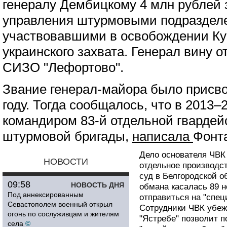
генералу Дембицкому 4 млн рублей 
управления штурмовыми подраздел
участвовавшими в освобождении Ку
украинского захвата. Генерал вину о
СИЗО "Лефортово".
Звание генерал-майора было присв
году. Тогда сообщалось, что в 2013–
командиром 83-й отдельной гвардей
штурмовой бригады,
написала
Фонт
Дело основателя ЧВК
НОВОСТИ
отдельное производст
суд в Белгородской о
09:58
НОВОСТЬ ДНЯ
обмана касалась 89 н
Под аннексированным
отправиться на "спе
Севастополем военный открыл
Сотрудники ЧВК убеж
огонь по сослуживцам и жителям
"Ястребе" позволит п
села
©