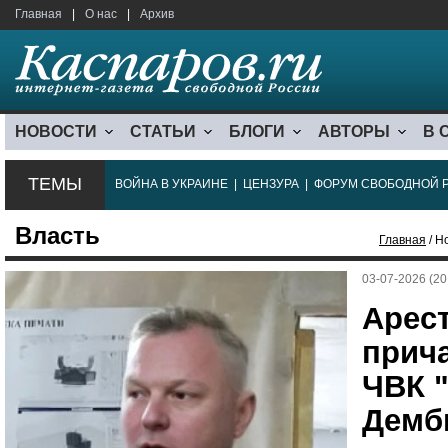
Главная
|
О нас
|
Архив
НОВОСТИ
СТАТЬИ
БЛОГИ
АВТОРЫ
В 
ТЕМЫ
ВОЙНА В УКРАИНЕ
|
ЦЕНЗУРА
|
ФОРУМ СВОБОДНОЙ 
Власть
Главная
/ Н
03-07-2026 (20
Арес
прича
ЧВК "
Демб