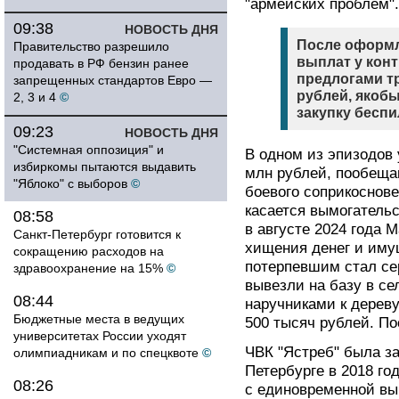
"армейских проблем".
09:38
НОВОСТЬ ДНЯ
После оформ
Правительство разрешило
выплат у кон
продавать в РФ бензин ранее
предлогами тр
запрещенных стандартов Евро —
рублей, якобы
2, 3 и 4
©
закупку беспи
09:23
НОВОСТЬ ДНЯ
"Системная оппозиция" и
В одном из эпизодов
избиркомы пытаются выдавить
млн рублей, пообеща
"Яблоко" с выборов
©
боевого соприкоснов
касается вымогательс
08:58
в августе 2024 года 
Санкт-Петербург готовится к
хищения денег и иму
сокращению расходов на
потерпевшим стал сер
здравоохранение на 15%
©
вывезли на базу в се
08:44
наручниками к дереву
Бюджетные места в ведущих
500 тысяч рублей. По
университетах России уходят
ЧВК "Ястреб" была за
олимпиадникам и по спецквоте
©
Петербурге в 2018 го
08:26
с единовременной вы