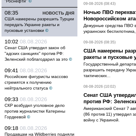
"Роснефти"
©
09-08-2026 (08:43)
Ночью ПВО перехват
08:35
НОВОСТЬ ДНЯ
Новороссийском ата
США намерены разрешить Турции
передать Украине ракеты и
Дежурные средства ПВО в 
пусковые установки
©
украинских беспилотника
10:02
08.08.2026
09-08-2026 (08:35)
Сенат США утвердил закон об
США намерены разре
"адских санкциях" против РФ:
ракеты и пусковые 
Зеленский поблагодарил за это
©
Государственный департ
09:41
08.08.2026
разрешить передачу Украи
тактических...
Российские фигуристы массово
стремятся к получению
08-08-2026 (10:02)
нейтрального статуса
©
Сенат США утвердил
09:33
08.08.2026
против РФ: Зеленск
СКР возбудил уголовное дело
Американский Сенат 7 ав
против журналистки Катерины
(86 против 11) утвердил з
Гордеевой
©
войну с Украиной.
09:18
08.08.2026
Продавцам на Wildberries подняли