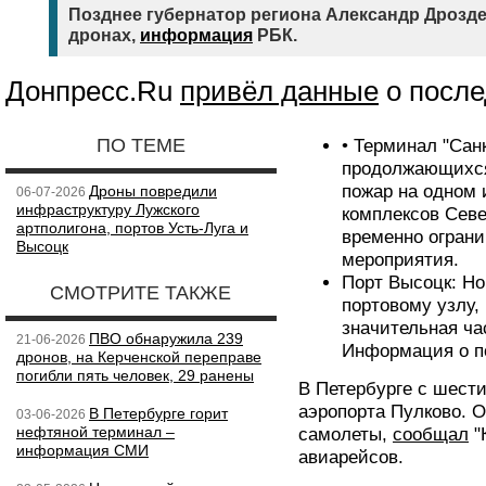
Позднее губернатор региона Александр Дрозд
дронах,
информация
РБК.
Донпресс.Ru
привёл данные
о после
ПО ТЕМЕ
• Терминал "Санк
продолжающихся
пожар на одном
Дроны повредили
06-07-2026
инфраструктуру Лужского
комплексов Севе
артполигона, портов Усть-Луга и
временно ограни
Высоцк
мероприятия.
Порт Высоцк: Но
СМОТРИТЕ ТАКЖЕ
портовому узлу,
значительная ча
ПВО обнаружила 239
21-06-2026
Информация о п
дронов, на Керченской переправе
погибли пять человек, 29 ранены
В Петербурге с шести
аэропорта Пулково. О
В Петербурге горит
03-06-2026
нефтяной терминал –
самолеты,
сообщал
"
информация СМИ
авиарейсов.