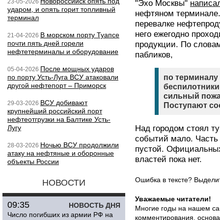
Новороссийск опять под
23-05-2026
"Эхо Москвы"
написа
ударом, и опять горит топливный
нефтяном терминале.
терминал
перевалке нефтепроду
него ежегодно проход
В морском порту Туапсе
21-04-2026
почти пять дней горели
продукции. По слова
нефтетерминалы и оборудование
пабликов,
После мощных ударов
05-04-2026
по порту Усть-Луга ВСУ атаковали
по терминалу
другой нефтепорт – Приморск
беспилотники
сильный пожа
ВСУ добивают
29-03-2026
Поступают со
крупнейший российский порт
нефтеотгрузки на Балтике Усть-
Лугу
Над городом стоял ту
событий мало. Часть
Ночью ВСУ продолжили
28-03-2026
пустой. Официальных
атаку на нефтяные и оборонные
властей пока нет.
объекты России
Ошибка в тексте? Выдел
НОВОСТИ
Уважаемые читатели!
09:35
НОВОСТЬ ДНЯ
Многие годы на нашем са
Число погибших из армии РФ на
комментирования, основа