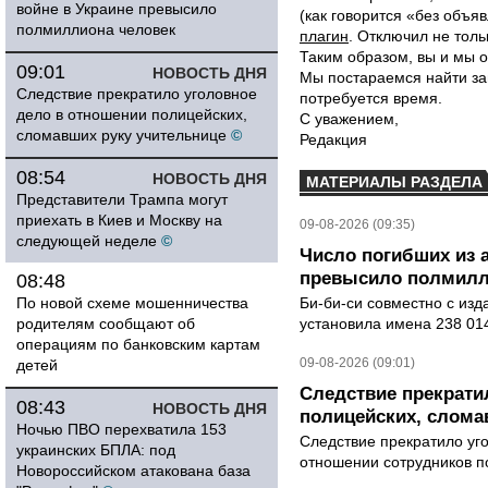
войне в Украине превысило
(как говорится «без объ
полмиллиона человек
плагин
. Отключил не толь
Таким образом, вы и мы о
09:01
НОВОСТЬ ДНЯ
Мы постараемся найти за
Следствие прекратило уголовное
потребуется время.
дело в отношении полицейских,
С уважением,
сломавших руку учительнице
©
Редакция
08:54
НОВОСТЬ ДНЯ
МАТЕРИАЛЫ РАЗДЕЛА
Представители Трампа могут
приехать в Киев и Москву на
09-08-2026 (09:35)
следующей неделе
©
Число погибших из 
превысило полмилл
08:48
По новой схеме мошенничества
Би-би-си совместно с из
родителям сообщают об
установила имена 238 014
операциям по банковским картам
09-08-2026 (09:01)
детей
Следствие прекрати
08:43
НОВОСТЬ ДНЯ
полицейских, слома
Ночью ПВО перехватила 153
Следствие прекратило уг
украинских БПЛА: под
отношении сотрудников п
Новороссийском атакована база