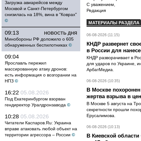
Загрузка авиарейсов между
С уважением,
Москвой и Санкт-Петербургом
Редакция
снизилась на 18%, вина в "Коврах"
©
МАТЕРИАЛЫ РАЗДЕЛА
09:13
НОВОСТЬ ДНЯ
06-08-2026 (11:15)
Минобороны РФ доложило о 605
КНДР развернет сво
обнаруженных беспилотниках
©
в России для нанесе
09:04
КНДР разворачивает в Ро
Ярославль пережил
для ударов по Украине, 
массированную атаку дронов:
АрбатМедиа.
есть информация о возгорании на
НПЗ
©
06-08-2026 (10:35)
В Москве похоронен
16:22
05.08.2026
жертва взрыва в це
Под Екатеринбургом взорван
В Москве 5 августа на Тр
гендиректор Уралдронзавода
©
секретности прошли похо
Ерусалимова.
10:28
05.08.2026
Читатели Каспаров.Ru: Украина
06-08-2026 (10:13)
вправе атаковать любой объект на
территории агрессора – России
©
В Киевской области 