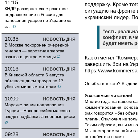
11:15
поддержку. Кроме тог
КНДР развернет свое ракетное
ситуацию на фронте 
подразделение в России для
украинский лидер. По
нанесения ударов по Украине
54
©
мин.
"есть реальн
конфликт, в 
10:35
НОВОСТЬ ДНЯ
будет иметь 
В Москве похоронен очередной
генерал — вероятная жертва
взрыва в центре столицы
©
Как отметил "Коммерс
завершить бои на Ук
10:13
НОВОСТЬ ДНЯ
https://www.kommersa
В Киевской области 6 августа
объявлен днем траура по 17
Ошибка в тексте? Выдел
убитым мирным жителям
©
Уважаемые читатели!
10:00
НОВОСТЬ ДНЯ
Многие годы на нашем са
Морские линии направления
комментирования, основа
Турция—Новороссийск массово
(как говорится «без объ
вводят надбавки за военные риски
плагин
. Отключил не толь
©
Таким образом, вы и мы о
Мы постараемся найти за
09:28
НОВОСТЬ ДНЯ
потребуется время.