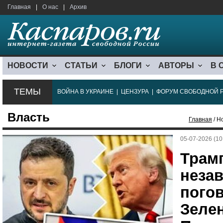
Главная
|
О нас
|
Архив
НОВОСТИ
СТАТЬИ
БЛОГИ
АВТОРЫ
В 
ТЕМЫ
ВОЙНА В УКРАИНЕ
|
ЦЕНЗУРА
|
ФОРУМ СВОБОДНОЙ 
Власть
Главная
/ Н
05-07-2026 (10
Трам
неза
погов
Зелен