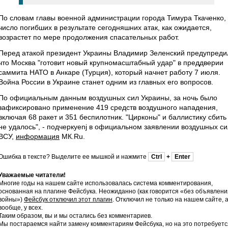
По словам главы военной администрации города Тимура Ткаченко,
число погибших в результате сегодняшних атак, как ожидается,
возрастет по мере продолжения спасательных работ.
Перед атакой президент Украины Владимир Зеленский предупреди
что Москва "готовит новый крупномасштабный удар" в преддверии
саммита НАТО в Анкаре (Турция), который начнет работу 7 июля.
Война России в Украине станет одним из главных его вопросов.
По официальным данным воздушных сил Украины, за ночь было
зафиксировано применение 419 средств воздушного нападения,
включая 68 ракет и 351 беспилотник. "Цирконы" и баллистику сбить
не удалось", - подчеркyenj в официальном заявлении воздушных си
ВСУ,
информация
МК.Ru.
Ошибка в тексте? Выделите ее мышкой и нажмите
Ctrl
+
Enter
Уважаемые читатели!
Многие годы на нашем сайте использовалась система комментирования,
основанная на плагине Фейсбука. Неожиданно (как говорится «без объявлени
войны»)
Фейсбук отключил этот плагин
. Отключил не только на нашем сайте, 
вообще, у всех.
Таким образом, вы и мы остались без комментариев.
Мы постараемся найти замену комментариям Фейсбука, но на это потребуетс