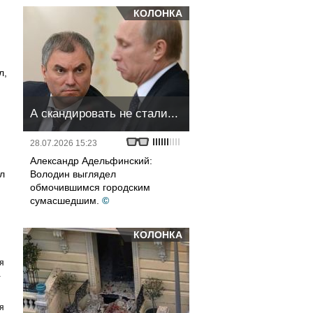
КОЛОНКА
л,
А скандировать не стали...
28.07.2026 15:23
Александр Адельфинский:
л
Володин выглядел
обмочившимся городским
сумасшедшим.
©
КОЛОНКА
я
а
я