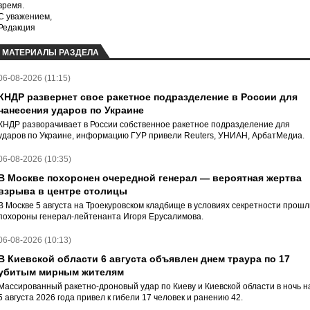
время.
С уважением,
Редакция
МАТЕРИАЛЫ РАЗДЕЛА
06-08-2026 (11:15)
КНДР развернет свое ракетное подразделение в России для
нанесения ударов по Украине
КНДР разворачивает в России собственное ракетное подразделение для
ударов по Украине, информацию ГУР привели Reuters, УНИАН, АрбатМедиа.
06-08-2026 (10:35)
В Москве похоронен очередной генерал — вероятная жертва
взрыва в центре столицы
В Москве 5 августа на Троекуровском кладбище в условиях секретности прошл
похороны генерал-лейтенанта Игоря Ерусалимова.
06-08-2026 (10:13)
В Киевской области 6 августа объявлен днем траура по 17
убитым мирным жителям
Массированный ракетно-дроновый удар по Киеву и Киевской области в ночь н
5 августа 2026 года привел к гибели 17 человек и ранению 42.