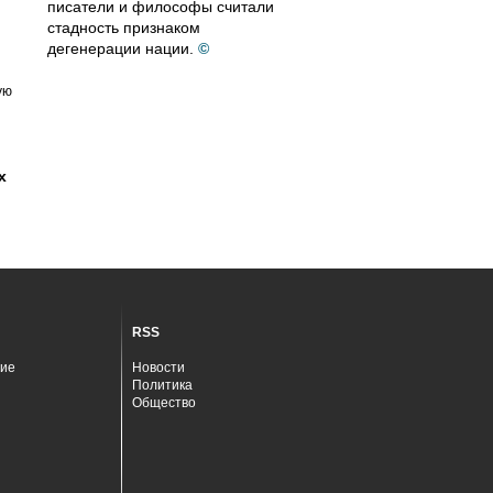
писатели и философы считали
стадность признаком
дегенерации нации.
©
ую
х
RSS
ие
Новости
Политика
Общество