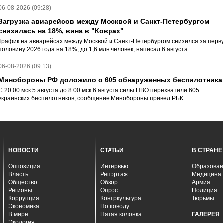
06-08-2026 (09:28)
Загрузка авиарейсов между Москвой и Санкт-Петербургом
снизилась на 18%, вина в "Коврах"
Трафик на авиарейсах между Москвой и Санкт-Петербургом снизился за перв
половину 2026 года на 18%, до 1,6 млн человек, написал 6 августа...
06-08-2026 (09:13)
Минобороны РФ доложило о 605 обнаруженных беспилотника
С 20:00 мск 5 августа до 8:00 мск 6 августа силы ПВО перехватили 605
украинских беспилотников, сообщение Минобороны привел РБК.
НОВОСТИ
СТАТЬИ
В СТРАНЕ
Оппозиция
Интервью
Образован
Власть
Репортаж
Медицина
Общество
Обзор
Армия
Регионы
Опрос
Полиция
Коррупция
Контркультура
Тюрьмы
Экономика
По поводу
В мире
Пятая колонка
ГАЛЕРЕЯ
Экология