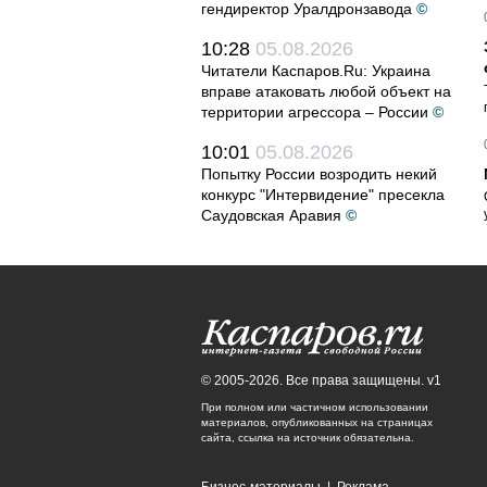
гендиректор Уралдронзавода
©
10:28
05.08.2026
Читатели Каспаров.Ru: Украина
вправе атаковать любой объект на
территории агрессора – России
©
10:01
05.08.2026
Попытку России возродить некий
конкурс "Интервидение" пресекла
Саудовская Аравия
©
© 2005-2026. Все права защищены. v1
При полном или частичном использовании
материалов, опубликованных на страницах
сайта, ссылка на источник обязательна.