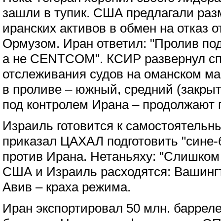
зашли в тупик. США предлагали раз
иранских активов в обмен на отказ о
Ормузом. Иран ответил: "Пролив по
а не CENTCOM". КСИР развернул сп
отслеживания судов на оманском м
в проливе – южный, средний (закры
под контролем Ирана – продолжают 
Израиль готовится к самостоятельн
приказал ЦАХАЛ подготовить "сине
против Ирана. Нетаньяху: "Слишком 
США и Израиль расходятся: Вашингт
Авив – краха режима.
Иран экспортировал 50 млн. баррел