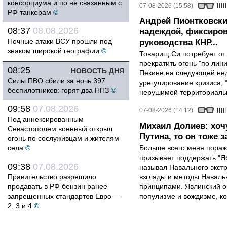
консорциума и по не связанным с
07-08-2026 (15:58)
РФ танкерам
©
Андрей Пионтковски
08:37
08.08.2026
надеждой, фиксиров
Ночные атаки ВСУ прошли под
руководства КНР...
знаком широкой географии
©
Товарищ Си потребует от
прекратить огонь "по лини
08:25
НОВОСТЬ ДНЯ
Пекине на следующей нед
Силы ПВО сбили за ночь 397
урегулирование кризиса, 
беспилотников: горят два НПЗ
©
нерушимой территориальн
09:58
07.08.2026
07-08-2026 (14:12)
Под аннексированным
Михаил Долиев: хочу
Севастополем военный открыл
Путина, то он тоже з
огонь по сослуживцам и жителям
села
©
Больше всего меня поража
призывает поддержать "Яб
09:38
07.08.2026
называл Навального экст
Правительство разрешило
взгляды и методы Наваль
продавать в РФ бензин ранее
принципами. Явлинский о
запрещенных стандартов Евро —
популизме и вождизме, ко
2, 3 и 4
©