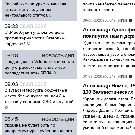
Российские фигуристы массово
почти неизбежно перестан
стремятся к получению
приход к власти.
нейтрального статуса
©
08-08-2026 (10:04)
09:33
08.08.2026
Александр Адельфи
СКР возбудил уголовное дело
покинутая нами держ
против журналистки Катерины
Удивительная росимперск
Гордеевой
©
логических связей, спосо
позволявшей узреть очев
09:18
НОВОСТЬ ДНЯ
бесконечная экспансия т
Продавцам на Wildberries подняли
постоянном верхоглядств
цену страховки, включив в неё
последствия атак БПЛА
©
08-08-2026 (00:24)
09:03
08.08.2026
Александр Немец: Р
В вузах Петербурга бюджетные
100 баллистических 
места без конкурса заняли 3,4
Украина и девять стран 
тысячи участников СВО и их детей
коалицию. Кроме Украины,
©
Лидеры Дании, Франции, 
Испании, Швеции, Украин
08:45
НОВОСТЬ ДНЯ
совместную декларацию о
Украина не будет бить по
усиленной современной п
инфраструктуре трубопроводного