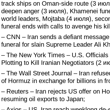
track ships on Oman-side route (3 июл
deepen anger (3 июля), Khamenei fune
world leaders, Mojtaba (4 июля), sec
funeral ends with calls to avenge his ki
– CNN – Iran sends a defiant message 
funeral for slain Supreme Leader Ali 
– The New York Times – U.S. Officials
Plotting to Kill Iranian Negotiators (2 и
– The Wall Street Journal – Iran refused
of Hormuz in exchange for billions in f
– Reuters – Iran rejects US offer on Ho
resuming oil exports to Japan;
– Axios – US, Iran reach weeklong de-