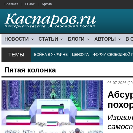
Главная
|
О нас
|
Архив
НОВОСТИ
СТАТЬИ
БЛОГИ
АВТОРЫ
В 
ТЕМЫ
ВОЙНА В УКРАИНЕ
|
ЦЕНЗУРА
|
ФОРУМ СВОБОДНОЙ 
Пятая колонка
06-07-2026 (20
Абсур
похо
Израил
самос