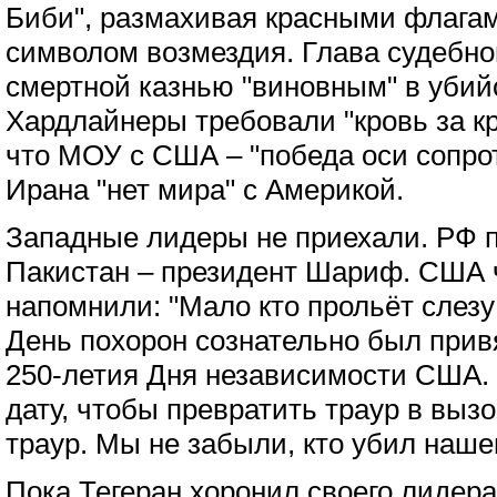
Биби", размахивая красными флага
символом возмездия. Глава судебно
смертной казнью "виновным" в убий
Хардлайнеры требовали "кровь за кр
что МОУ с США – "победа оси сопрот
Ирана "нет мира" с Америкой.
Западные лидеры не приехали. РФ 
Пакистан – президент Шариф. США 
напомнили: "Мало кто прольёт слезу
День похорон сознательно был прив
250-летия Дня независимости США. 
дату, чтобы превратить траур в выз
траур. Мы не забыли, кто убил наше
Пока Тегеран хоронил своего лидера