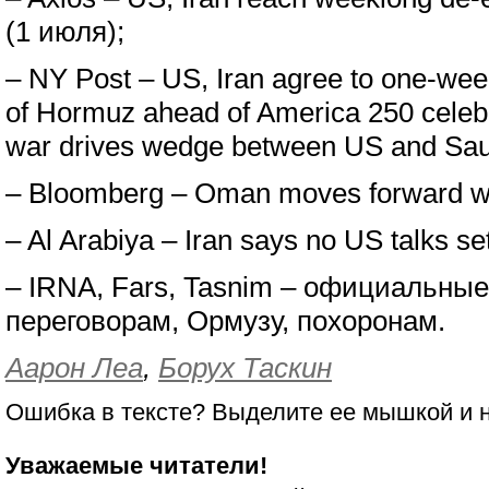
(1 июля);
– NY Post – US, Iran agree to one-week
of Hormuz ahead of America 250 celebr
war drives wedge between US and Saud
– Bloomberg – Oman moves forward wi
– Al Arabiya – Iran says no US talks set
– IRNA, Fars, Tasnim – официальны
переговорам, Ормузу, похоронам.
Аарон Леа
,
Борух Таскин
Ошибка в тексте? Выделите ее мышкой и
Уважаемые читатели!