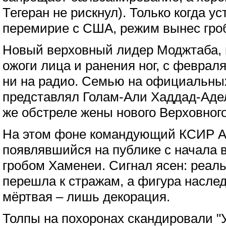
Тегеран не рискнул). Только когда у
перемирие с США, режим вынес гроб
Новый верховный лидер Моджтаба,
ожоги лица и ранения ног, с февраля
ни на радио. Семью на официальны
представлял Голам-Али Хаддад-Адел
же обстреле жены нового Верховног
На этом фоне командующий КСИР А
появлявшийся на публике с начала 
гробом Хаменеи. Сигнал ясен: реаль
перешла к стражам, а фигура насле
мёртвая – лишь декорация.
Толпы на похоронах скандировали "