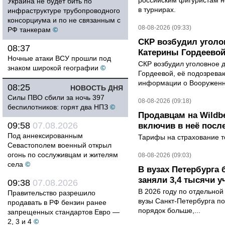
российским фигуристам н
Украина не будет бить по
в турнирах.
инфраструктуре трубопроводного
консорциума и по не связанным с
08-08-2026 (09:33)
РФ танкерам
©
СКР возбудил уголо
08:37
Катерины Гордеево
Ночные атаки ВСУ прошли под
СКР возбудил уголовное 
знаком широкой географии
©
Гордеевой, её подозрева
информации о Вооруженн
08:25
НОВОСТЬ ДНЯ
Силы ПВО сбили за ночь 397
08-08-2026 (09:18)
беспилотников: горят два НПЗ
©
Продавцам на Wildbe
09:58
07.08.2026
включив в неё посл
Под аннексированным
Тарифы на страхование то
Севастополем военный открыл
огонь по сослуживцам и жителям
08-08-2026 (09:03)
села
©
В вузах Петербурга
заняли 3,4 тысячи у
09:38
07.08.2026
В 2026 году по отдельной
Правительство разрешило
вузы Санкт-Петербурга по
продавать в РФ бензин ранее
порядок больше,...
запрещенных стандартов Евро —
2, 3 и 4
©