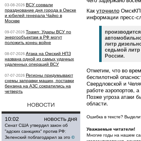
чего задержано восем
ВСУ сорвали
03-08-2026
празднование дня города в Омске
Как
уточнило
ОмскКП.
и юбилей генерала Чайко в
информации пресс-с
Москве
Трамп: Удары ВСУ по
производится
09-07-2026
энергообъектам в РФ могут
автомобильно
положить конец войне
литр дизельн
седьмой литр
Атака на Омский НПЗ
08-07-2026
России.
названа одной из самых удачных
удаленных операций ВСУ
Отметим, что во врем
Регионы придумывают
07-07-2026
беспилотной опасност
схемы заправки машин, поставки
Свердловской и Челяб
бензина на АЗС сократились на
работе аэропортов, а
четверть
Позже угроза атаки 
области.
НОВОСТИ
Ошибка в тексте? Выдел
10:02
НОВОСТЬ ДНЯ
Сенат США утвердил закон об
Уважаемые читатели!
"адских санкциях" против РФ:
Многие годы на нашем са
Зеленский поблагодарил за это
©