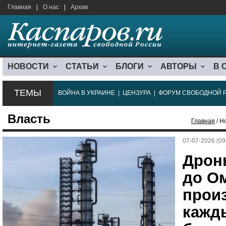
Главная
|
О нас
|
Архив
НОВОСТИ
СТАТЬИ
БЛОГИ
АВТОРЫ
В 
ТЕМЫ
ВОЙНА В УКРАИНЕ
|
ЦЕНЗУРА
|
ФОРУМ СВОБОДНОЙ 
Власть
Главная
/ Н
07-07-2026 (09
Дрон
до О
прои
кажд