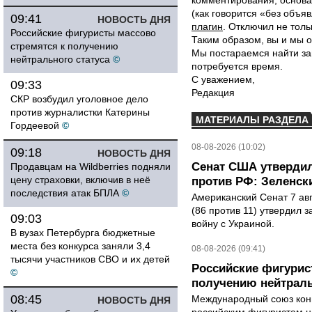
комментирования, основа
(как говорится «без объ
09:41
НОВОСТЬ ДНЯ
плагин
. Отключил не толь
Российские фигуристы массово
Таким образом, вы и мы о
стремятся к получению
Мы постараемся найти за
нейтрального статуса
©
потребуется время.
С уважением,
09:33
Редакция
СКР возбудил уголовное дело
против журналистки Катерины
МАТЕРИАЛЫ РАЗДЕЛА
Гордеевой
©
08-08-2026 (10:02)
09:18
НОВОСТЬ ДНЯ
Сенат США утвердил
Продавцам на Wildberries подняли
цену страховки, включив в неё
против РФ: Зеленск
последствия атак БПЛА
©
Американский Сенат 7 ав
(86 против 11) утвердил з
09:03
войну с Украиной.
В вузах Петербурга бюджетные
места без конкурса заняли 3,4
08-08-2026 (09:41)
тысячи участников СВО и их детей
Российские фигурис
©
получению нейтраль
08:45
Международный союз конь
НОВОСТЬ ДНЯ