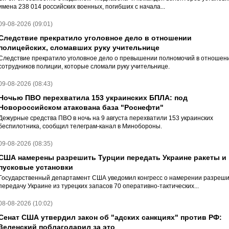
имена 238 014 российских военных, погибших с начала...
09-08-2026 (09:01)
Следствие прекратило уголовное дело в отношении
полицейских, сломавших руку учительнице
Следствие прекратило уголовное дело о превышении полномочий в отношен
сотрудников полиции, которые сломали руку учительнице.
09-08-2026 (08:43)
Ночью ПВО перехватила 153 украинских БПЛА: под
Новороссийском атакована база "Роснефти"
Дежурные средства ПВО в ночь на 9 августа перехватили 153 украинских
беспилотника, сообщил телеграм-канал в Минобороны.
09-08-2026 (08:35)
США намерены разрешить Турции передать Украине ракеты и
пусковые установки
Государственный департамент США уведомил конгресс о намерении разреши
передачу Украине из турецких запасов 70 оперативно-тактических...
08-08-2026 (10:02)
Сенат США утвердил закон об "адских санкциях" против РФ:
Зеленский поблагодарил за это