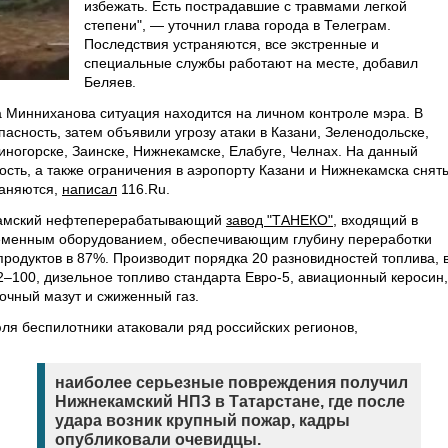
избежать. Есть пострадавшие с травмами легкой
степени", — уточнил глава города в Телеграм.
Последствия устраняются, все экстренные и
специальные службы работают на месте, добавил
Беляев.
 Минниханова ситуация находится на личном контроле мэра. В
пасность, затем объявили угрозу атаки в Казани, Зеленодольске,
иногорске, Заинске, Нижнекамске, Елабуге, Челнах. На данный
ость, а также ограничения в аэропорту Казани и Нижнекамска снят
раняются,
написал
116.Ru.
камский нефтеперерабатывающий
завод "ТАНЕКО"
, входящий в
ременным оборудованием, обеспечивающим глубину переработки
родуктов в 87%. Производит порядка 20 разновидностей топлива, 
–100, дизельное топливо стандарта Евро-5, авиационный керосин,
очный мазут и сжиженный газ.
июля беспилотники атаковали ряд российских регионов,
наиболее серьезные повреждения получил
Нижнекамский НПЗ в Татарстане, где после
удара возник крупный пожар, кадры
опубликовали очевидцы.