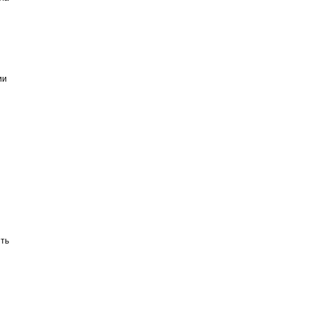
ии
ть