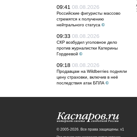
09:41
08.08.2026
Российские фигуристы массово
стремятся к получению
нейтрального статуса
©
09:33
08.08.2026
СКР возбудил уголовное дело
против журналистки Катерины
Гордеевой
©
09:18
08.08.2026
Продавцам на Wildberries подняли
цену страховки, включив в неё
последствия атак БПЛА
©
© 2005-2026. Все права защищены. v1
При полном или частичном использовании