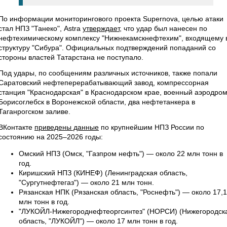
По информации мониторингового проекта Supernova, целью атаки
стал НПЗ "Танеко", Astra
утверждает
, что удар был нанесен по
нефтехимическому комплексу "Нижнекамскнефтехим", входящему 
структуру "Сибура". Официальных подтверждений попаданий со
стороны властей Татарстана не поступало.
Под удары, по сообщениям различных источников, также попали
Саратовский нефтеперерабатывающий завод, компрессорная
станция "Краснодарская" в Краснодарском крае, военный аэродро
Борисоглебск в Воронежской области, два нефтетанкера в
Таганрогском заливе.
ВКонтакте
приведены данные
по крупнейшим НПЗ России по
состоянию на 2025–2026 годы:
Омский НПЗ (Омск, "Газпром нефть") — около 22 млн тонн в
год.
Киришский НПЗ (КИНЕФ) (Ленинградская область,
"Сургутнефтегаз") — около 21 млн тонн.
Рязанская НПК (Рязанская область, "Роснефть") — около 17,1
млн тонн в год.
"ЛУКОЙЛ-Нижегороднефтеоргсинтез" (НОРСИ) (Нижегородск
область, "ЛУКОЙЛ") — около 17 млн тонн в год.