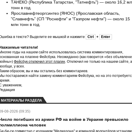
ТАНЕКО (Республика Татарстан, "Татнефть") — около 16,2 м
тонн в год.
Ярославнефтеоргсинтез (ЯНОС) (Ярославская область,
"Славнефть" (СП "Роснефти" и "Газпром нефти") — около 15
млн тонн в год.
Ошибка в тексте? Выделите ее мышкой и нажмите
Ctrl
+
Enter
Уважаемые читатели!
Многие годы на нашем сайте использовалась система комментирования,
основанная на плагине Фейсбука. Неожиданно (как говорится «без объявлени
войны»)
Фейсбук отключил этот плагин
. Отключил не только на нашем сайте, 
вообще, у всех.
Таким образом, вы и мы остались без комментариев.
Мы постараемся найти замену комментариям Фейсбука, но на это потребуетс
время.
С уважением,
Редакция
МАТЕРИАЛЫ РАЗДЕЛА
09-08-2026 (09:35)
Число погибших из армии РФ на войне в Украине превысило
полмиллиона человек
Би-би-си совместно с изданием "Медиазона" и командой волонтёров установ