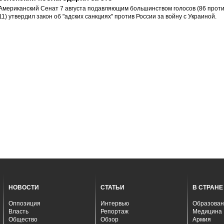
Американский Сенат 7 августа подавляющим большинством голосов (86 прот
11) утвердил закон об "адских санкциях" против России за войну с Украиной.
НОВОСТИ
СТАТЬИ
В СТРАНЕ
Оппозиция
Интервью
Образован
Власть
Репортаж
Медицина
Общество
Обзор
Армия