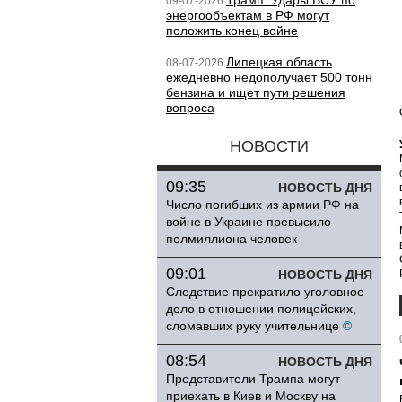
Трамп: Удары ВСУ по
09-07-2026
энергообъектам в РФ могут
положить конец войне
Липецкая область
08-07-2026
ежедневно недополучает 500 тонн
бензина и ищет пути решения
вопроса
НОВОСТИ
09:35
НОВОСТЬ ДНЯ
Число погибших из армии РФ на
войне в Украине превысило
полмиллиона человек
09:01
НОВОСТЬ ДНЯ
Следствие прекратило уголовное
дело в отношении полицейских,
сломавших руку учительнице
©
08:54
НОВОСТЬ ДНЯ
Представители Трампа могут
приехать в Киев и Москву на