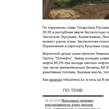
По поручению главы Татарстана Рустама
03:28 в республике ввели беспилотную о
Чистополе, Бугульме, Альметьевске, Лен
момент угроза атаки, беспилотная опасн
Ограничения в аэропорту Бугульмы сох
Вероятной целью атаки являлся Нижне
Группу "Татнефть". Завод оснащён сов
нефти 99,2% при выходе светлых нефтеп
том числе автомобильные бензины АИ 92
реактивные топлива, базовые масла, топ
Как
написал
Inbusiness.kz, в ночь на 8 
ПО ТЕМЕ
Ярославль пережил
06-08-2026
массированную атаку дронов:
есть информация о возгорании на