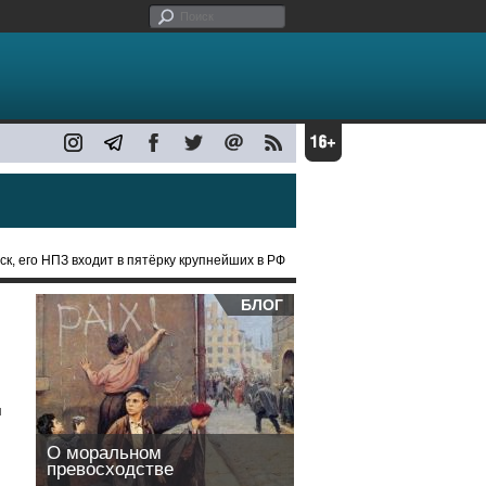
к, его НПЗ входит в пятёрку крупнейших в РФ
БЛОГ
я
О моральном
превосходстве