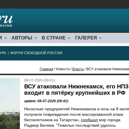
И
АВТОРЫ
В СТРАНЕ
ГАЛЕРЕЯ
УРА
|
ФОРУМ СВОБОДНОЙ РОССИИ
Главная
/ Новости /
Власть
/ ВСУ атаковали Нижнекамс
08-07-2026 (09:41)
ВСУ атаковали Нижнекамск, его НПЗ
входит в пятёрку крупнейших в РФ
update: 08-07-2026 (09:41)
Несколько предприятий Нижнекамска в ночь на 8 июл
получили повреждения после массированной атаки
беспилотников на Татарстан,
сообщил
мэр города
Радмир Беляев. "Тяжелых последствий удалось