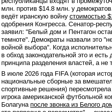
республиканцы входят в промежуто
млн. против $14.8 млн. у демократо
ведёт иранскую войну
стоимостью $
одобрения Конгресса. Сенатор-респ
заявил: "Белый дом и Пентагон оста
темноте". Демократы назвали это "
войной выбора". Когда исполнительн
в обход законодательной это и есть
принципа разделения властей, а не 
В июле 2026 года FIFA (которая ист
национальные сборные за вмешател
спортивные решения) пересмотрел
игрока американской футбольной к
Болагуна
после звонка из Белого до