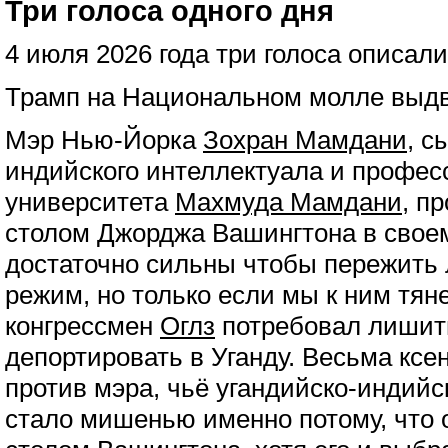
Три голоса одного дня
4 июля 2026 года три голоса описал
Трамп на Национальном молле выдв
Мэр Нью-Йорка
Зохран Мамдани
, с
индийского интеллектуала и профес
университета
Махмуда Мамдани
, п
столом Джорджа Вашингтона в свое
достаточно сильны чтобы пережить
режим, но только если мы к ним тяне
конгрессмен
Оглз
потребовал лишить
депортировать в Уганду. Весьма кс
против мэра, чьё угандийско-индий
стало мишенью именно потому, что 