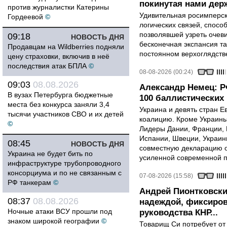
покинутая нами держ
против журналистки Катерины
Удивительная росимперск
Гордеевой
©
логических связей, спосо
позволявшей узреть очев
09:18
НОВОСТЬ ДНЯ
бесконечная экспансия т
Продавцам на Wildberries подняли
постоянном верхоглядств
цену страховки, включив в неё
последствия атак БПЛА
©
08-08-2026 (00:24)
09:03
08.08.2026
Александр Немец: Р
В вузах Петербурга бюджетные
100 баллистических 
места без конкурса заняли 3,4
Украина и девять стран 
тысячи участников СВО и их детей
коалицию. Кроме Украины,
©
Лидеры Дании, Франции, 
Испании, Швеции, Украин
08:45
НОВОСТЬ ДНЯ
совместную декларацию о
Украина не будет бить по
усиленной современной п
инфраструктуре трубопроводного
консорциума и по не связанным с
07-08-2026 (15:58)
РФ танкерам
©
Андрей Пионтковски
08:37
08.08.2026
надеждой, фиксиров
Ночные атаки ВСУ прошли под
руководства КНР...
знаком широкой географии
©
Товарищ Си потребует от