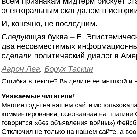
всем признакам мидтерм рискует с
электоральным скандалом в истори
И, конечно, не последним.
Следующая буква – E. Эпистемическ
два несовместимых информационны
сделали политический диалог в Ам
Аарон Леа
,
Борух Таскин
Ошибка в тексте? Выделите ее мышкой и
Уважаемые читатели!
Многие годы на нашем сайте использовала
комментирования, основанная на плагине 
говорится «без объявления войны»)
Фейсб
Отключил не только на нашем сайте, а воо