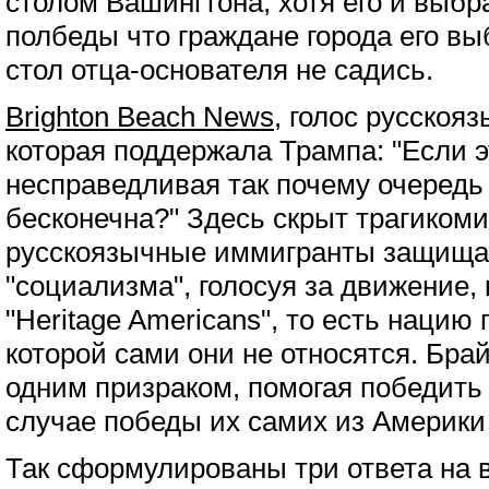
столом Вашингтона, хотя его и выбр
полбеды что граждане города его вы
стол отца-основателя не садись.
Brighton Beach News
, голос русскоя
которая поддержала Трампа: "Если э
несправедливая так почему очеред
бесконечна?" Здесь скрыт трагикоми
русскоязычные иммигранты защища
"социализма", голосуя за движение, 
"Heritage Americans", то есть нацию 
которой сами они не относятся. Бра
одним призраком, помогая победить 
случае победы их самих из Америки 
Так сформулированы три ответа на в