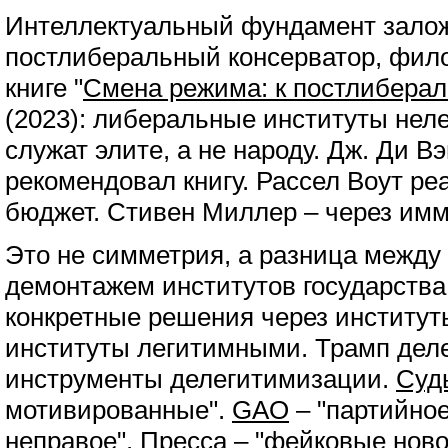
Интеллектуальный фундамент залож
постлиберальный консерватор, фил
книге "
Смена режима: к постлибера
(2023): либеральные институты нел
служат элите, а не народу. Дж. Ди В
рекомендовал книгу. Рассел Воут ре
бюджет. Стивен Миллер – через им
Это не симметрия, а разница между 
демонтажем институтов государства
конкретные решения через институт
институты легитимными. Трамп дел
инструменты делегитимизации.
Суд
мотивированные".
GAO
– "партийное
неправое".
Пресса
– "фейковые ново