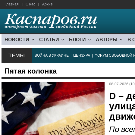
Главная
|
О нас
|
Архив
НОВОСТИ
СТАТЬИ
БЛОГИ
АВТОРЫ
В 
ТЕМЫ
ВОЙНА В УКРАИНЕ
|
ЦЕНЗУРА
|
ФОРУМ СВОБОДНОЙ 
Пятая колонка
08-07-2026 (10
D – д
улиц
движ
По все