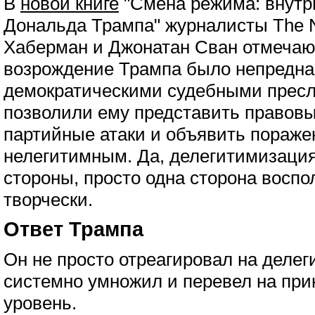
В
новой книге
"Смена режима: внутр
Дональда Трампа" журналисты The N
Хаберман и Джонатан Сван отмечаю
возрождение Трампа было непредна
демократическими судебными прес
позволили ему представить правов
партийные атаки и объявить пораже
нелегитимным. Да, делегитимизация
стороны, просто одна сторона воспо
творчески.
Ответ Трампа
Он не просто отреагировал на делег
системно умножил и перевел на при
уровень.