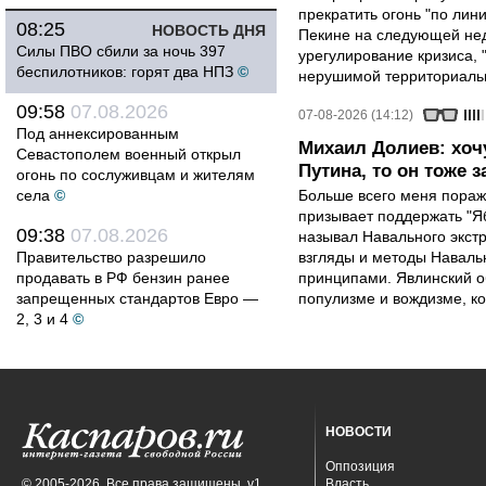
прекратить огонь "по лини
08:25
НОВОСТЬ ДНЯ
Пекине на следующей нед
Силы ПВО сбили за ночь 397
урегулирование кризиса, 
беспилотников: горят два НПЗ
©
нерушимой территориальн
09:58
07.08.2026
07-08-2026 (14:12)
Под аннексированным
Михаил Долиев: хочу
Севастополем военный открыл
Путина, то он тоже з
огонь по сослуживцам и жителям
села
©
Больше всего меня поража
призывает поддержать "Яб
09:38
07.08.2026
называл Навального экст
Правительство разрешило
взгляды и методы Наваль
продавать в РФ бензин ранее
принципами. Явлинский о
запрещенных стандартов Евро —
популизме и вождизме, ко
2, 3 и 4
©
НОВОСТИ
Оппозиция
© 2005-2026. Все права защищены. v1
Власть