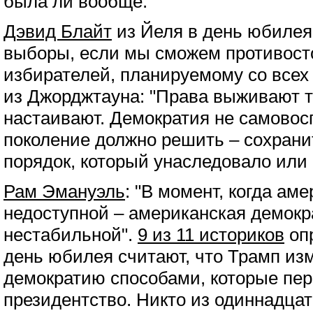
была ли вообще.
Дэвид Блайт
из Йеля в день юбилея:
выборы, если мы сможем противост
избирателей, планируемому со всех
из Джорджтауна: "Права выживают т
настаивают. Демократия не самовос
поколение должно решить – сохрани
порядок, который унаследовало или с
Рам Эмануэль
: "В момент, когда ам
недоступной – американская демокр
нестабильной".
9 из 11 историков
опр
день юбилея считают, что Трамп и
демократию способами, которые пер
президентство. Никто из одиннадца