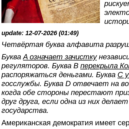
риску
электо
истор
update: 12-07-2026 (01:49)
Четвёртая буква алфавита разруш
Буква
A означает зачистку
независ
регуляторов. Буква B
перекрыла Ко
распоряжаться деньгами. Буква
C 
госслужбы. Буква D отвечает на во
когда обе стороны перестают пр
друг друга, если одна из них делае
государства.
Американская демократия имеет се