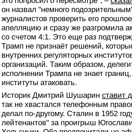
это попросил о пересмотре", –
сказа
он назвал "немного подозрительным
журналистов проверить его прошлое
апелляцию и сразу же разгромила 
со счетом 4:1. Это еще раз подтверж
Трамп не признаёт решений, которы
внутренних регуляторных институто
организаций. Таким образом, делег
исполнении Трампа не знает границ,
институты атаковать.
Историк Дмитрий Шушарин
ставит 
так не хвастался телефонным правом
делал по-другому. Сталин в 1952 год
лейтенантов" за проигрыш Югослав
Хельсинки. Оба предпочитали не а