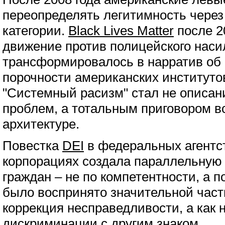
переопределять легитимность через
категории.
Black Lives Matter
после 2
движение против полицейского наси
трансформировалось в нарратив об
порочности американских институтов
"Системный расизм" стал не описан
проблем, а тотальным приговором в
архитектуре.
Повестка
DEI
в федеральных агентст
корпорациях создала параллельную
граждан – не по компетентности, а п
было воспринято значительной част
коррекция несправедливости, а как
дискриминации с другим знаком.