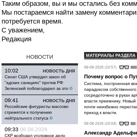
Таким образом, вы и мы остались без ком
Мы постараемся найти замену комментария
потребуется время.
С уважением,
Редакция
МАТЕРИАЛЫ РАЗДЕЛА
НОВОСТИ
08-08-2026 (10:57)
10:02
НОВОСТЬ ДНЯ
Почему вопрос о Пут
Сенат США утвердил закон об
"адских санкциях" против РФ:
Система, построенная вок
Зеленский поблагодарил за это
©
парадоксом собственного
сосредоточено в руках ар
09:41
НОВОСТЬ ДНЯ
власти преемнику. Новый 
Российские фигуристы массово
почти неизбежно перестан
стремятся к получению
приход к власти.
нейтрального статуса
©
08-08-2026 (10:04)
09:33
08.08.2026
Александр Адельфи
СКР возбудил уголовное дело