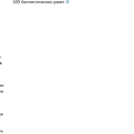
100 баллистических ракет.
©
в
в
ии
им
ка
сь