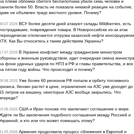
на пляже обломки сбитого беспилотника убили семь человек и
ранили более 50. Власть не показала никакой реакции на событие,
даже не объявлен траур местного уровня. Почему?
ВСУ более десяти дней атакуют склады Wildberries, есть
30.07.2026
пострадавшие, повреждения товара. В Новороссийске из-за атак
периодически отключается отгрузка казахской нефти консорциумом
КТК. Как Вы относитесь к таким действиям Украины?
В Украине конфликт между гражданским министром
17.07.2026
обороны и военным руководством, идет очередная смена министр
на фоне удачных ударов по НПЗ в РФ и главы правительства, и все
на пятом году войны. Что происходит и почему?
Уже более 60 регионов РФ попали в орбиту топливного
26.06.2026
кризиса, бензин растет в цене, ограничения на АЗС уже доходят до
15 литров на машину, некоторые АЗС вообще закрылись. Что
впереди?
США и Иран похоже что заключают соглашение о мире.
15.06.2026
Ждёте ли Вы заключения подобного соглашения между Россией и
Украиной, и кто или что может помешать этому?
Армения продолжила процесс сближения в Европой и
31.05.2026