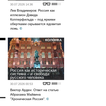
30.07.2026 14:36
Лев Владимиров: Россия как
иллюзион Дэвида
Копперфильда – под яркими
обертками скрывается ядовитая
ложь.
©
КОЛОНКА
Россия как историческая
система – и свобода
русского человека
30.07.2026 00:53
Виктор Арден: Ответ на статью
Абрахама Майвина
"Хроническая Россия".
©
и