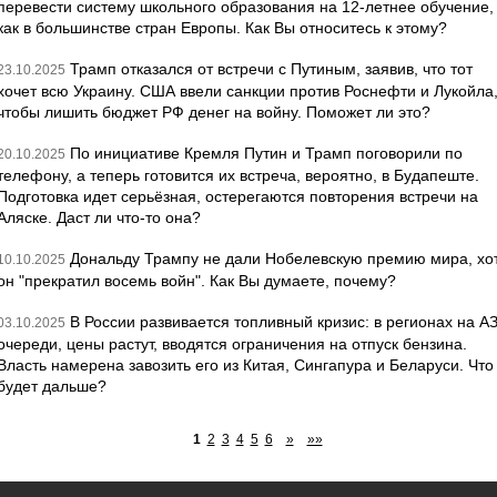
перевести систему школьного образования на 12-летнее обучение,
как в большинстве стран Европы. Как Вы относитесь к этому?
Трамп отказался от встречи с Путиным, заявив, что тот
23.10.2025
хочет всю Украину. США ввели санкции против Роснефти и Лукойла
чтобы лишить бюджет РФ денег на войну. Поможет ли это?
По инициативе Кремля Путин и Трамп поговорили по
20.10.2025
телефону, а теперь готовится их встреча, вероятно, в Будапеште.
Подготовка идет серьёзная, остерегаются повторения встречи на
Аляске. Даст ли что-то она?
Дональду Трампу не дали Нобелевскую премию мира, хо
10.10.2025
он "прекратил восемь войн". Как Вы думаете, почему?
В России развивается топливный кризис: в регионах на А
03.10.2025
очереди, цены растут, вводятся ограничения на отпуск бензина.
Власть намерена завозить его из Китая, Сингапура и Беларуси. Что
будет дальше?
1
2
3
4
5
6
»
»»