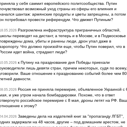
приняла у себя саммит европейского политсообщества. Путин
почувствовал возможный уход страны из сферы его влияния и
начался шантаж: армянские продукты и цветы запрещены, а потом
он потребовал провести референдум. Что движет Путиным?
Разгромлена инфраструктура приграничных областей,
18.05.2026
школы переводят на дистант, а теперь и в Москве, и в Подмосковье
повреждены дома, убиты и ранены люди, дрон упал даже в
аэропорту. Что должно произойти еще, чтобы Путин поверил, что в
России идет война, страдают люди?
к Путину на празднование дня Победы приехали
10.05.2026
руководители лишь девяти стран, причем некоторых, судя по всему
уговорили. Ваше отношение к празднованию событий более чем 80
летней давности.
Россия не приняла перемирие, объявленное Украиной с 
08.05.2026
мая, и уже утром начала бомбардировки. Похоже, что в ответ
отвергнуто российское перемирие с 8 мая, дроны летят на РФ. Ва
отношение к этому?
Заведены дела на издателей книг за "пропаганду ЛГБТ",
24.04.2026
одних задержали на 48 часов, другие – под домашним арестом, не