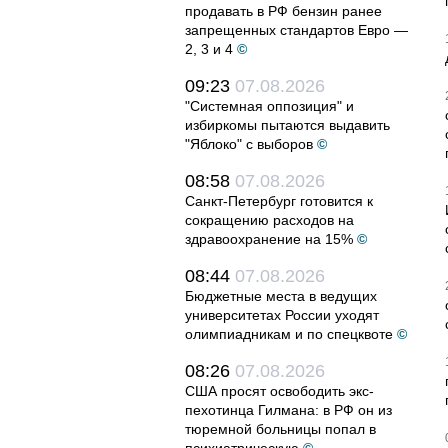
продавать в РФ бензин ранее
запрещенных стандартов Евро —
2, 3 и 4
©
09:23
07.08.2026
"Системная оппозиция" и
избиркомы пытаются выдавить
"Яблоко" с выборов
©
08:58
07.08.2026
Санкт-Петербург готовится к
сокращению расходов на
здравоохранение на 15%
©
08:44
07.08.2026
Бюджетные места в ведущих
университетах России уходят
олимпиадникам и по спецквоте
©
08:26
07.08.2026
США просят освободить экс-
пехотинца Гилмана: в РФ он из
тюремной больницы попал в