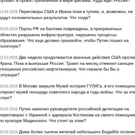
пускают в прокат признанные в мире фильмы. Куда идет Россия?
Переговоры США и Ирана пока в тупике, и, возможно, не
13.04.2026
дадут положительных результатов. Что тогда?
Порты РФ на Балтике повреждены, в приграничных
28.03.2026
областях разрушена инфраструктура, нарушены процессы
образования. Что еще должно произойти, чтобы Путин пошел на
попятную?
Две недели продолжаются военные действия США проти
13.03.2026
Ирана. Пока в выигрыше Россия: Трамп на месяц отменил санкции 
отношении российских нефтетанкеров. Что сказали бы Вы о
ситуации?
В Москве закрыли Музей истории ГУЛАГа, в его помещен
28.02.2026
откроют музей геноцида советского народа в годы войны. Что за эт
стоит?
Путин заменил руководителя российской делегации на
16.02.2026
переговорах с Украиной с адмирала Костюкова на своего помощни
по культуре Мединского. Что стоит за этим?
Дома более тысячи жителей небольшого Бодайбо остали
06.02.2026