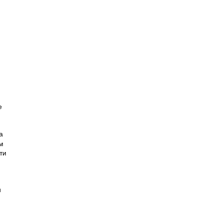
е
а
м
ти
и