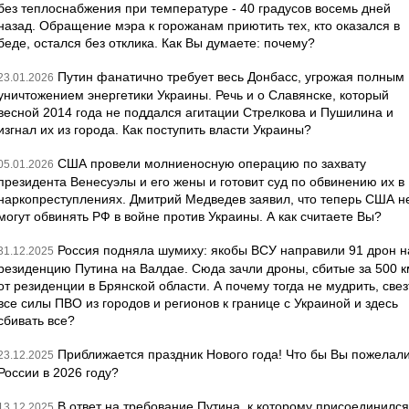
без теплоснабжения при температуре - 40 градусов восемь дней
назад. Обращение мэра к горожанам приютить тех, кто оказался в
беде, остался без отклика. Как Вы думаете: почему?
Путин фанатично требует весь Донбасс, угрожая полным
23.01.2026
уничтожением энергетики Украины. Речь и о Славянске, который
весной 2014 года не поддался агитации Стрелкова и Пушилина и
изгнал их из города. Как поступить власти Украины?
США провели молниеносную операцию по захвату
05.01.2026
президента Венесуэлы и его жены и готовит суд по обвинению их в
наркопреступлениях. Дмитрий Медведев заявил, что теперь США н
могут обвинять РФ в войне против Украины. А как считаете Вы?
Россия подняла шумиху: якобы ВСУ направили 91 дрон н
31.12.2025
резиденцию Путина на Валдае. Сюда зачли дроны, сбитые за 500 к
от резиденции в Брянской области. А почему тогда не мудрить, свез
все силы ПВО из городов и регионов к границе с Украиной и здесь
сбивать все?
Приближается праздник Нового года! Что бы Вы пожелал
23.12.2025
России в 2026 году?
В ответ на требование Путина, к которому присоединился
13.12.2025