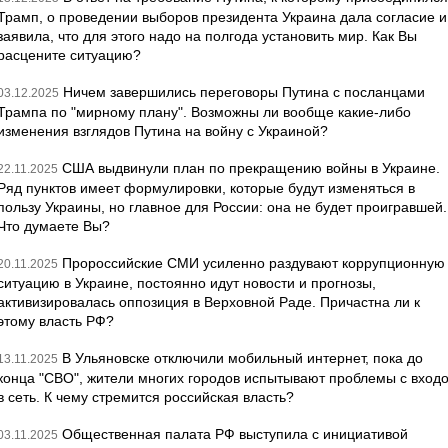
Трамп, о проведении выборов президента Украина дала согласие и
заявила, что для этого надо на полгода установить мир. Как Вы
расцените ситуацию?
Ничем завершились переговоры Путина с посланцами
03.12.2025
Трампа по "мирному плану". Возможны ли вообще какие-либо
изменения взглядов Путина на войну с Украиной?
США выдвинули план по прекращению войны в Украине.
22.11.2025
Ряд пунктов имеет формулировки, которые будут изменяться в
пользу Украины, но главное для России: она не будет проигравшей.
Что думаете Вы?
Пророссийские СМИ усиленно раздувают коррупционную
20.11.2025
ситуацию в Украине, постоянно идут новости и прогнозы,
активизировалась оппозиция в Верховной Раде. Причастна ли к
этому власть РФ?
В Ульяновске отключили мобильный интернет, пока до
13.11.2025
конца "СВО", жители многих городов испытывают проблемы с вход
в сеть. К чему стремится российская власть?
Общественная палата РФ выступила с инициативой
03.11.2025