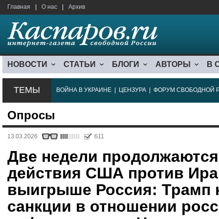
Главная
|
О нас
|
Архив
НОВОСТИ
СТАТЬИ
БЛОГИ
АВТОРЫ
В 
ТЕМЫ
ВОЙНА В УКРАИНЕ
|
ЦЕНЗУРА
|
ФОРУМ СВОБОДНОЙ 
Опросы
13.03.2026
611
Две недели продолжаются
действия США против Иран
выигрыше Россия: Трамп 
санкции в отношении рос