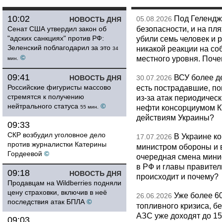
10:02
Под Гелендж
05.08.2026
НОВОСТЬ ДНЯ
безопасности, и на пл
Сенат США утвердил закон об
"адских санкциях" против РФ:
убили семь человек и 
Зеленский поблагодарил за это
никакой реакции на со
34
©
местного уровня. Поч
мин.
09:41
ВСУ более де
НОВОСТЬ ДНЯ
30.07.2026
Российские фигуристы массово
есть пострадавшие, п
стремятся к получению
из-за атак периодическ
нейтрального статуса
©
нефти консорциумом КТ
55 мин.
действиям Украины?
09:33
СКР возбудил уголовное дело
В Украине к
17.07.2026
против журналистки Катерины
министром обороны и 
Гордеевой
©
очередная смена мини
в РФ и главы правитель
09:18
НОВОСТЬ ДНЯ
происходит и почему?
Продавцам на Wildberries подняли
цену страховки, включив в неё
Уже более 6
26.06.2026
последствия атак БПЛА
©
топливного кризиса, бе
АЗС уже доходят до 1
09:03