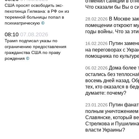
отменил санкции в от
США просят освободить экс-
Что сказали бы Вы о с
пехотинца Гилмана: в РФ он из
тюремной больницы попал в
В Москве за
28.02.2026
психиатрическую
©
помещении откроют муз
годы войны. Что за эти
08:10
07.08.2026
Трамп подписал указы по
Путин замен
16.02.2026
ограничению предоставления
на переговорах с Укра
гражданства США по праву
помощника по культуре
рождения
©
Дома более 
06.02.2026
остались без теплосна
восемь дней назад. О
тех, кто оказался в бед
думаете: почему?
Путин фанат
23.01.2026
полным уничтожением э
Славянске, который ве
Стрелкова и Пушилина и
власти Украины?