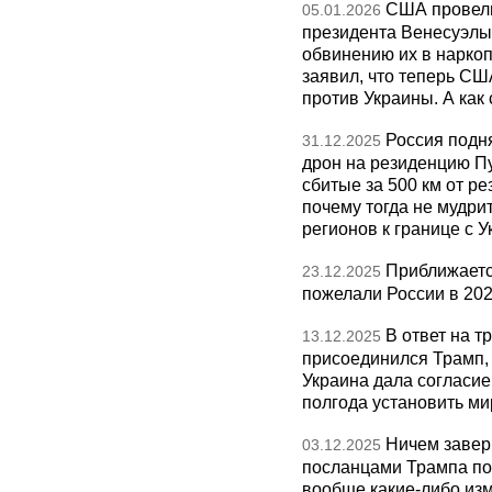
США провели
05.01.2026
президента Венесуэлы 
обвинению их в нарко
заявил, что теперь СШ
против Украины. А как
Россия подн
31.12.2025
дрон на резиденцию П
сбитые за 500 км от р
почему тогда не мудрит
регионов к границе с У
Приближаетс
23.12.2025
пожелали России в 202
В ответ на т
13.12.2025
присоединился Трамп,
Украина дала согласие 
полгода установить ми
Ничем завер
03.12.2025
посланцами Трампа по
вообще какие-либо изм