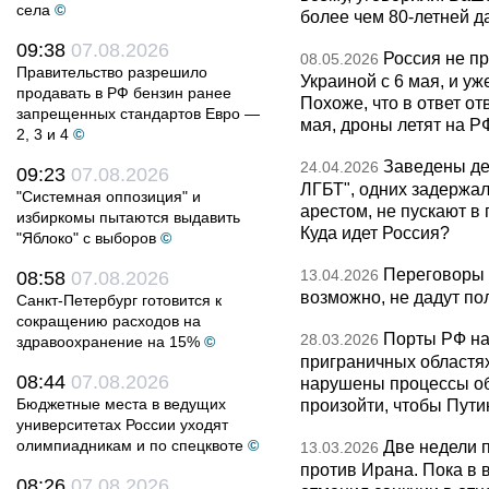
села
©
более чем 80-летней д
09:38
07.08.2026
Россия не п
08.05.2026
Правительство разрешило
Украиной с 6 мая, и у
продавать в РФ бензин ранее
Похоже, что в ответ о
запрещенных стандартов Евро —
мая, дроны летят на Р
2, 3 и 4
©
Заведены дел
24.04.2026
09:23
07.08.2026
ЛГБТ", одних задержал
"Системная оппозиция" и
арестом, не пускают в
избиркомы пытаются выдавить
Куда идет Россия?
"Яблоко" с выборов
©
Переговоры 
13.04.2026
08:58
07.08.2026
возможно, не дадут по
Санкт-Петербург готовится к
сокращению расходов на
Порты РФ на
28.03.2026
здравоохранение на 15%
©
приграничных областя
08:44
07.08.2026
нарушены процессы об
Бюджетные места в ведущих
произойти, чтобы Пут
университетах России уходят
олимпиадникам и по спецквоте
©
Две недели 
13.03.2026
против Ирана. Пока в
08:26
07.08.2026