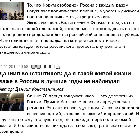
То, что Форум свободной России с каждым разом
нагуливает политическое влияние, а уровень дискусс
постоянно повышается, отрицать сложно.
Эксклюзивность Вильнюсского Форума в том, что он
стал единственной площадкой, которая может претендовать на рол
полноценного представительства российской оппозиции за рубежо
И это единственная площадка, на которой систематически
встречаются два потока российского протеста: внутреннего и
внешнего, эмигрантского.
11.11.2019 10:58
13
Даниил Константинов: Да я такой живой жизни
даже в России в лучшие годы не наблюдал
Автор:
Даниил Константинов
Свыше 70 процентов участников — это делегаты из
России. Причем большинство из них представляет
регионы. Это они от вас едут к нам. Из ваших регионо
из ваших партий, из ваших движений и организаций. И
едут они потому, что чувствуют, где проходит нерв политической
жизни. И большинство из них едет за свой счет, тратя свое время и
свои деньги.