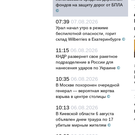
фондов на защиту дорог от БПЛА
©
07:39
07.08.2026
Урал начал утро в режиме
беспилотной опасности, горит
склад Wilberries в Екатеринбурге
©
11:15
06.08.2026
КНДР развернет свое ракетное
подразделение в России для
нанесения ударов по Украине
©
10:35
06.08.2026
В Москве похоронен очередной
генерал — вероятная жертва
взрыва в центре столицы
©
10:13
06.08.2026
В Киевской области 6 августа
объявлен днем траура по 17
убитым мирным жителям
©