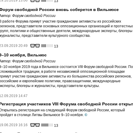
29.10.2019 13:06
13
Форум свободной России вновь соберется в Вильнюсе
Автор:
Форум свободной России
В работе Форума примут участие гражданские активисты из российских
регионов, представители основных оппозиционных организаций и протестны
групп, политики и общественные деятели, международные эксперты, блогеры
журналисты, представители культурного сообщества.
23.09.2019 20:49
13
9–10 ноября, Вильнюс
Автор:
Форум свободной России
9–10 ноября 2019 года в Вильнюсе состоится VIII Форум свободной России. По
сложившейся традиции, в работе независимой оппозиционной площадки
примут участие гражданские активисты из большинства российских регионов,
российские и европейские политики, правозащитники, международные
эксперты, блогеры и журналисты, представители культуры.
12.09.2019 14:47
Регистрация участников VIII Форума свободной России откры
Открылась регистрация на следующий Форум свободной России, который
пройдет в столице Литвы Вильнюсе 9–10 ноября.
©
19.06.2019 16:16
13