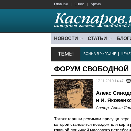
Главная
|
О нас
|
Архив
НОВОСТИ
СТАТЬИ
БЛОГ
ТЕМЫ
ВОЙНА В УКРАИНЕ
|
ЦЕНЗ
ФОРУМ СВОБОДНОЙ
17.11.2019 14:47
Алекс Синод
и И. Яковенк
Автор:
Алекс Си
Тоталитарным режимам присуща вера в
которой становятся поводом для кар и
главной причиной массового истреблен