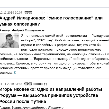
12.11.2019 10:07
13
Андрей Илларионов: "Умное голосование" или
умная оппозиция?
Автор:
Андрей Илларионов
Я не понимаю самой этой терминологии — "следующ
выборы", "2024 год". Любой человек, живущий в наше
стране и способный к рефлексии, тот, кто хотя бы
немножко понимает природу этого политического
режима, не воспринимает терминологии, не имеющей отношения к
действительности. ..."Бархатные революции" побеждают в бархатн
условиях. Кажется, в истории нет ни одного примера, чтобы мирны
ненасильственный протест привел к ликвидации тоталитарного
режима.
©
11.11.2019 23:48
13
Игорь Яковенко: Одно из направлений работы
Форума — выработка принципов устройства
России после Путина
Автор:
Игорь Александрович Яковенко