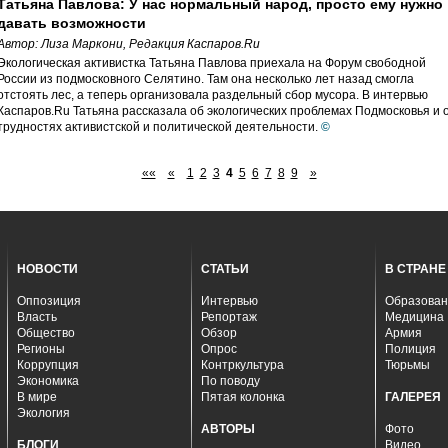
Татьяна Павлова: У нас нормальный народ, просто ему нужно
давать возможности
Автор:
Лиза Маркони
,
Редакция Каспаров.Ru
Экологическая активистка Татьяна Павлова приехала на Форум свободной
России из подмосковного Селятино. Там она несколько лет назад смогла
отстоять лес, а теперь организовала раздельный сбор мусора. В интервью
Каспаров.Ru Татьяна рассказала об экологических проблемах Подмосковья и 
трудностях активистской и политической деятельности.
©
««
«
1
2
3
4
5
6
7
8
9
»
НОВОСТИ
СТАТЬИ
В СТРАНЕ
Оппозиция
Интервью
Образован
Власть
Репортаж
Медицина
Общество
Обзор
Армия
Регионы
Опрос
Полиция
Коррупция
Контркультура
Тюрьмы
Экономика
По поводу
В мире
Пятая колонка
ГАЛЕРЕЯ
Экология
АВТОРЫ
Фото
БЛОГИ
Видео