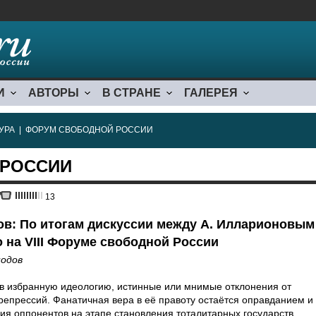
И
АВТОРЫ
В СТРАНЕ
ГАЛЕРЕЯ
УРА
|
ФОРУМ СВОБОДНОЙ РОССИИ
 РОССИИ
13
ов: По итогам дискуссии между А. Илларионовым
о на VIII Форуме свободной России
нодов
 избранную идеологию, истинные или мнимые отклонения от
 репрессий. Фанатичная вера в её правоту остаётся оправданием и
ия оппонентов на этапе становления тоталитарных государств,