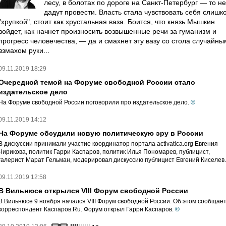
лесу, в болотах по дороге на Санкт-Петербург — то не
дадут провести. Власть стала чувствовать себя слишк
"хрупкой", стоит как хрустальная ваза. Боится, что князь Мышкин
войдет, как начнет произносить возвышенные речи за гуманизм и
прогресс человечества, — да и смахнет эту вазу со стола случайны
взмахом руки...
09.11.2019 18:29
Очередной темой на Форуме свободной России стало
издательское дело
На Форуме свободной России поговорили про издательское дело.
©
09.11.2019 14:12
На Форуме обсудили новую политическую эру в России
В дискуссии принимали участие координатор портала activatica.org Евгения
Чирикова, политик Гарри Каспаров, политик Илья Пономарев, публицист,
галерист Марат Гельман, модерировал дискуссию публицист Евгений Киселев.
09.11.2019 12:58
В Вильнюсе открылся VIII Форум свободной России
В Вильнюсе 9 ноября начался VIII Форум свободной России. Об этом сообщае
корреспондент Каспаров.Ru. Форум открыл Гарри Каспаров.
©