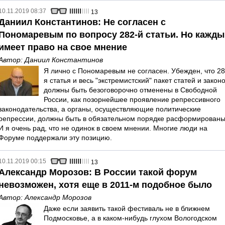
10.11.2019 08:37
13
Даниил Константинов: Не согласен с
Пономаревым по вопросу 282-й статьи. Но кажды
имеет право на свое мнение
Автор:
Даниил Константинов
Я лично с Пономаревым не согласен. Убежден, что 28
я статья и весь "экстремистский" пакет статей и закон
должны быть безоговорочно отменены в Свободной
России, как позорнейшее проявление репрессивного
законодательства, а органы, осуществляющие политические
репрессии, должны быть в обязательном порядке расформированы
И я очень рад, что не одинок в своем мнении. Многие люди на
Форуме поддержали эту позицию.
10.11.2019 00:15
13
Александр Морозов: В России такой форум
невозможен, хотя еще в 2011-м подобное было
Автор:
Александр Морозов
Даже если заявить такой фестиваль не в ближнем
Подмосковье, а в каком-нибудь глухом Вологодском