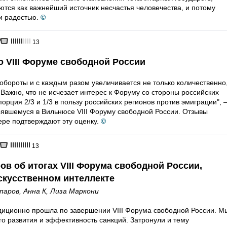
тся как важнейший источник несчастья человечества, и потому
и радостью.
©
13
 VIII Форуме свободной России
обороты и с каждым разом увеличивается не только количественно
 Важно, что не исчезает интерес к Форуму со стороны российских
порция 2/3 и 1/3 в пользу российских регионов против эмиграции",
оявшемуся в Вильнюсе VIII Форуму свободной России. Отзывы
ере подтверждают эту оценку.
©
13
ов об итогах VIII Форума свободной России,
скусственном интеллекте
спаров
,
Анна К
,
Лиза Маркони
диционно прошла по завершении VIII Форума свободной России. М
го развития и эффективность санкций. Затронули и тему