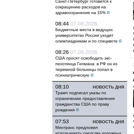
Санкт-Петербург готовится к
сокращению расходов на
здравоохранение на 15%
©
08:44
07.08.2026
Бюджетные места в ведущих
университетах России уходят
олимпиадникам и по спецквоте
©
08:26
07.08.2026
США просят освободить экс-
пехотинца Гилмана: в РФ он из
тюремной больницы попал в
психиатрическую
©
08:10
НОВОСТЬ ДНЯ
Трамп подписал указы по
ограничению предоставления
гражданства США по праву
рождения
©
07:53
НОВОСТЬ ДНЯ
Минтранс предложил
использовать средства дорожных