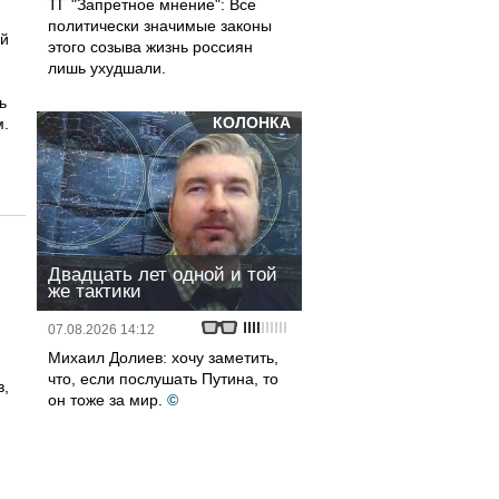
ТГ "Запретное мнение": Все
политически значимые законы
ий
этого созыва жизнь россиян
лишь ухудшали.
ь
КОЛОНКА
м.
Двадцать лет одной и той
же тактики
07.08.2026 14:12
Михаил Долиев: хочу заметить,
что, если послушать Путина, то
в,
он тоже за мир.
©