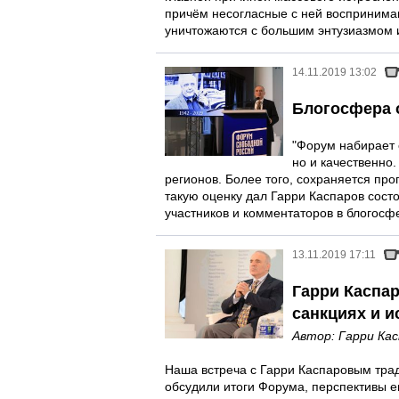
причём несогласные с ней воспринимаю
уничтожаются с большим энтузиазмом 
14.11.2019 13:02
Блогосфера о
"Форум набирает 
но и качественно.
регионов. Более того, сохраняется про
такую оценку дал Гарри Каспаров сост
участников и комментаторов в блогосф
13.11.2019 17:11
Гарри Каспар
санкциях и и
Автор:
Гарри Ка
Наша встреча с Гарри Каспаровым тра
обсудили итоги Форума, перспективы е