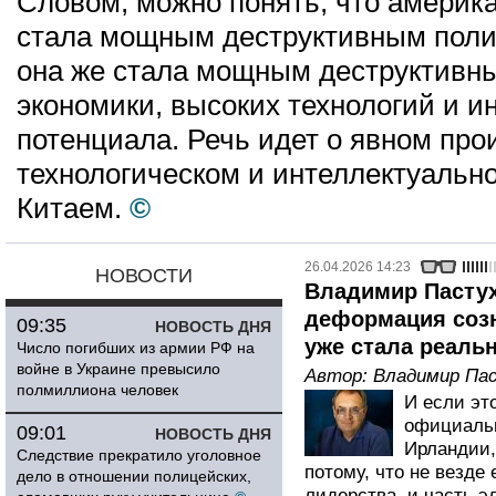
Словом, можно понять, что америк
стала мощным деструктивным поли
она же стала мощным деструктивн
экономики, высоких технологий и и
потенциала. Речь идет о явном пр
технологическом и интеллектуальн
Китаем.
©
26.04.2026 14:23
НОВОСТИ
Владимир Пастух
деформация созна
09:35
НОВОСТЬ ДНЯ
уже стала реаль
Число погибших из армии РФ на
войне в Украине превысило
Автор:
Владимир Па
полмиллиона человек
И если эт
официальн
09:01
НОВОСТЬ ДНЯ
Ирландии,
Следствие прекратило уголовное
потому, что не везде
дело в отношении полицейских,
лидерства, и часть э