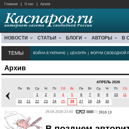
Главная
|
О нас
|
Архив
НОВОСТИ
СТАТЬИ
БЛОГИ
АВТОРЫ
В 
ТЕМЫ
ВОЙНА В УКРАИНЕ
|
ЦЕНЗУРА
|
ФОРУМ СВОБОДНОЙ 
Архив
АПРЕЛЬ 2026
Пн
Вт
Ср
Чт
Пт
Сб
Вс
Пн
Вт
Ср
Чт
Пт
Сб
1
2
3
4
5
6
7
8
9
10
11
20
21
22
23
24
25
26
27
28
29
30
26.04.2026 23:40
2616
13
В позднем автори