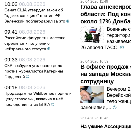
26.04.2026 11:49
10:02
08.08.2026
Глава аннексиро
Сенат США утвердил закон об
области: Под ко
"адских санкциях" против РФ:
около 17% Донба
Зеленский поблагодарил за это
©
Военные с
09:41
08.08.2026
территори
Российские фигуристы массово
называемо
стремятся к получению
26 апреля ТАСС.
©
нейтрального статуса
©
09:33
08.08.2026
26.04.2026 10:59
СКР возбудил уголовное дело
В офисе продаж 
против журналистки Катерины
на западе Москв
Гордеевой
©
сотрудницу
09:18
08.08.2026
Вечером 2
Продавцам на Wildberries подняли
Верейской
цену страховки, включив в неё
тело жен
последствия атак БПЛА
©
ранениями,...
©
26.04.2026 10:46
На ужине Ассоциаци