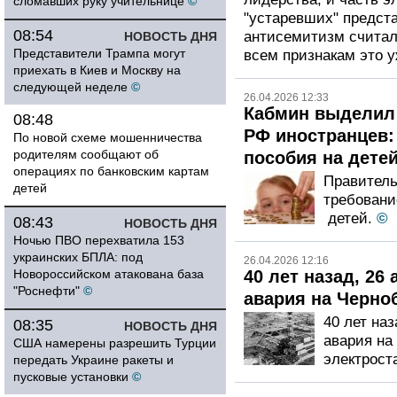
сломавших руку учительнице
©
"устаревших" предст
08:54
антисемитизм считал
НОВОСТЬ ДНЯ
Представители Трампа могут
всем признакам это у
приехать в Киев и Москву на
следующей неделе
©
26.04.2026 12:33
Кабмин выделил 
08:48
РФ иностранцев:
По новой схеме мошенничества
родителям сообщают об
пособия на дете
операциях по банковским картам
Правитель
детей
требовани
детей.
©
08:43
НОВОСТЬ ДНЯ
Ночью ПВО перехватила 153
украинских БПЛА: под
26.04.2026 12:16
Новороссийском атакована база
40 лет назад, 26
"Роснефти"
©
авария на Черн
40 лет наз
08:35
НОВОСТЬ ДНЯ
авария на
США намерены разрешить Турции
электрост
передать Украине ракеты и
пусковые установки
©