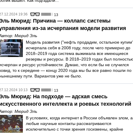
ролик вышел. Как подгадали...
27.12.2024 19:36
13
Эль Мюрид: Причина — коллапс системы
управления из-за исчерпания модели развития
Автор:
Мюрид Эль
Модель развития ("нефть продадим, остальное купим"
исчерпала себя в 2008 году, после чего примерно до
2018–2019 года система выжимала все имеющиеся
резервы и ресурсы. В 2018–2019 годах был полность
исчерпан и ресурс устойчивости. Думаю, что если бы не случился
ковид, то к середине — концу 2020 года мы бы все равно пошли по
нынешнему пути. Вариантов уже не было.
27.12.2024 10:13
13
Эль Мюрид: На подходе — адская смесь
искусственного интеллекта и роевых технологий
Автор:
Мюрид Эль
В условиях, когда интернет в России объявлен злом, а
любые научные контакты рассматриваются
исключительно с точки зрения госизмены, крайне