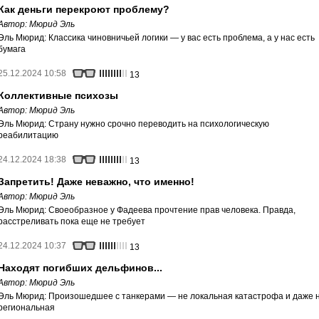
Как деньги перекроют проблему?
Автор:
Мюрид Эль
Эль Мюрид: Классика чиновничьей логики — у вас есть проблема, а у нас есть
бумага
25.12.2024 10:58
13
Коллективные психозы
Автор:
Мюрид Эль
Эль Мюрид: Страну нужно срочно переводить на психологическую
реабилитацию
24.12.2024 18:38
13
Запретить! Даже неважно, что именно!
Автор:
Мюрид Эль
Эль Мюрид: Своеобразное у Фадеева прочтение прав человека. Правда,
расстреливать пока еще не требует
24.12.2024 10:37
13
Находят погибших дельфинов...
Автор:
Мюрид Эль
Эль Мюрид: Произошедшее с танкерами — не локальная катастрофа и даже 
региональная