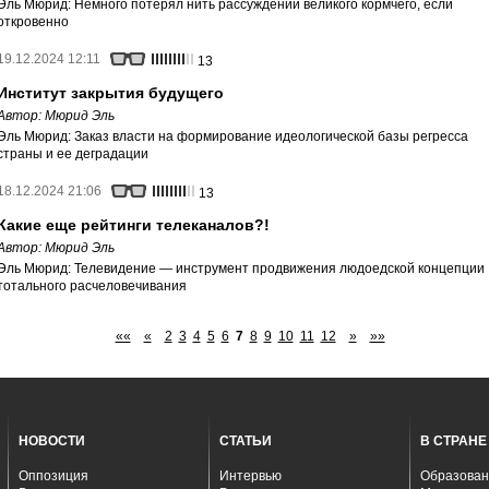
Эль Мюрид: Немного потерял нить рассуждений великого кормчего, если
откровенно
19.12.2024 12:11
13
Институт закрытия будущего
Автор:
Мюрид Эль
Эль Мюрид: Заказ власти на формирование идеологической базы регресса
страны и ее деградации
18.12.2024 21:06
13
Какие еще рейтинги телеканалов?!
Автор:
Мюрид Эль
Эль Мюрид: Телевидение — инструмент продвижения людоедской концепции
тотального расчеловечивания
««
«
2
3
4
5
6
7
8
9
10
11
12
»
»»
НОВОСТИ
СТАТЬИ
В СТРАНЕ
Оппозиция
Интервью
Образован