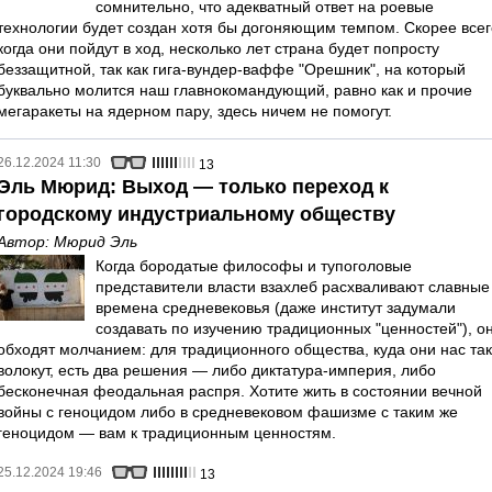
сомнительно, что адекватный ответ на роевые
технологии будет создан хотя бы догоняющим темпом. Скорее всег
когда они пойдут в ход, несколько лет страна будет попросту
беззащитной, так как гига-вундер-ваффе "Орешник", на который
буквально молится наш главнокомандующий, равно как и прочие
мегаракеты на ядерном пару, здесь ничем не помогут.
26.12.2024 11:30
13
Эль Мюрид: Выход — только переход к
городскому индустриальному обществу
Автор:
Мюрид Эль
Когда бородатые философы и тупоголовые
представители власти взахлеб расхваливают славные
времена средневековья (даже институт задумали
создавать по изучению традиционных "ценностей"), о
обходят молчанием: для традиционного общества, куда они нас так
волокут, есть два решения — либо диктатура-империя, либо
бесконечная феодальная распря. Хотите жить в состоянии вечной
войны с геноцидом либо в средневековом фашизме с таким же
геноцидом — вам к традиционным ценностям.
25.12.2024 19:46
13