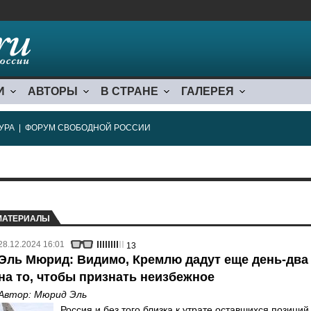
И
АВТОРЫ
В СТРАНЕ
ГАЛЕРЕЯ
УРА
|
ФОРУМ СВОБОДНОЙ РОССИИ
МАТЕРИАЛЫ
28.12.2024 16:01
13
Эль Мюрид: Видимо, Кремлю дадут еще день-два
на то, чтобы признать неизбежное
Автор:
Мюрид Эль
Россия и без того близка к утрате оставшихся позиций