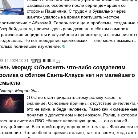
Закавказье, особенно после серии демаршей со
стороны Пашиняна. С трудом и буквально через
шантаж удалось на время притушить жесткое
противоречие с Абхазией. Теперь вот еще и проблемы, созданные 
Азербайджаном, причем здесь речь даже не о сбитом самолете —
трагические инциденты и случайности происходят, и с этим ничего 
поделаешь. Но вот поведение кремлевских — оно может вызывать
только полнейшее изумление.
©
28.12.2024 10:31
13
Эль Мюрид: Объяснять что-либо создателям
ролика о сбитом Санта-Клаусе нет ни малейшего
смысла
Автор:
Мюрид Эль
Я бы не стал придавать этому ролику какое-то
значение. Основные причины: отсутствие интеллекта
это не вина, а беда человека. Равно как и смещенные
понятия о допустимом и возможном. Ролик, в котором
военная система ПВО сбивает невоенную цель, — он о нашей
текущей жизни. В которой норму определяет нелюдь. Фактически е
отражение. Что особенно примечательно, так это время, когда этот