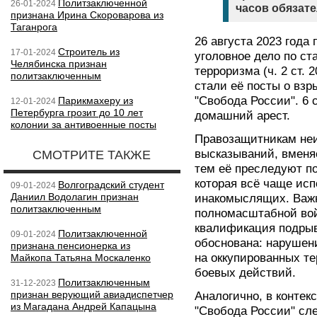
Политзаключенной
26-01-2024
часов обязате
признана Ирина Скороварова из
Таганрога
26 августа 2023 года
Строитель из
17-01-2024
уголовное дело по ст
Челябинска признан
терроризма (ч. 2 ст. 
политзаключенным
стали её посты о взр
"Свобода России". 6
Парикмахеру из
12-01-2024
Петербурга грозит до 10 лет
домашний арест.
колонии за антивоенные посты
Правозащитникам неи
высказываний, вменя
СМОТРИТЕ ТАКЖЕ
тем её преследуют по
которая всё чаще исп
Волгоградский студент
09-01-2024
Даниил Водолагин признан
инакомыслящих. Важн
политзаключенным
полномасштабной вой
квалификация подрыва
Политзаключенной
09-01-2024
обоснована: нарушен
признана пенсионерка из
на оккупированных т
Майкопа Татьяна Москаленко
боевых действий.
Политзаключенным
31-12-2023
признан верующий авиадиспетчер
Аналогично, в контек
из Магадана Андрей Капацына
"Свобода России" сле