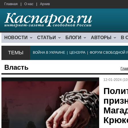
Главная
|
О нас
|
Архив
НОВОСТИ
СТАТЬИ
БЛОГИ
АВТОРЫ
В 
ТЕМЫ
ВОЙНА В УКРАИНЕ
|
ЦЕНЗУРА
|
ФОРУМ СВОБОДНОЙ 
Власть
Гла
12-01-2024 (10
Поли
призн
Мага
Крюк