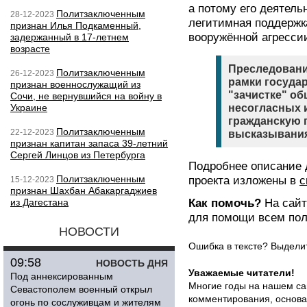
а потому его деятель
Политзаключенным
28-12-2023
легитимная поддержк
признан Илья Подкаменный,
вооружённой агресси
задержанный в 17-летнем
возрасте
Преследовани
Политзаключенным
26-12-2023
рамки госуда
признан военнослужащий из
"зачистке" о
Сочи, не вернувшийся на войну в
Украине
несогласных и
гражданскую 
Политзаключенным
22-12-2023
высказывания
признан капитан запаса 39-летний
Сергей Линцов из Петербурга
Подробнее описание 
Политзаключенным
проекта изложены в
с
15-12-2023
признан Шахбан Абакаргаджиев
из Дагестана
Как помочь?
На сай
для помощи всем по
НОВОСТИ
Ошибка в тексте? Выдел
09:58
НОВОСТЬ ДНЯ
Уважаемые читатели!
Под аннексированным
Многие годы на нашем са
Севастополем военный открыл
комментирования, основа
огонь по сослуживцам и жителям