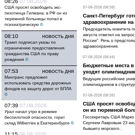
08:26
07.08.2026
США просят освободить экс-
07-08-2026 (08:58)
пехотинца Гилмана: в РФ он из
Санкт-Петербург го
тюремной больницы попал в
здравоохранение на
психиатрическую
©
Председатель комитета п
августа ответил на запро
08:10
НОВОСТЬ ДНЯ
России". Речь о предсто
Трамп подписал указы по
здравоохранение.
ограничению предоставления
гражданства США по праву
07-08-2026 (08:44)
рождения
©
Бюджетные места в 
07:53
НОВОСТЬ ДНЯ
уходят олимпиадник
Минтранс предложил
Ведущие российские унив
использовать средства дорожных
олимпиадников в структу
фондов на защиту дорог от БПЛА
©
07-08-2026 (08:26)
США просят освобод
07:39
07.08.2026
он из тюремной бол
Урал начал утро в режиме
Госсекретарь США Марко 
беспилотной опасности, горит
Сергеем Лавровым 23 ию
склад Wilberries в Екатеринбурге
©
бывшего морского...
11:15
06.08.2026