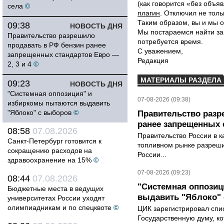
(как говорится «без объ
села
©
плагин
. Отключил не толь
Таким образом, вы и мы о
09:38
НОВОСТЬ ДНЯ
Мы постараемся найти за
Правительство разрешило
потребуется время.
продавать в РФ бензин ранее
С уважением,
запрещенных стандартов Евро —
Редакция
2, 3 и 4
©
МАТЕРИАЛЫ РАЗДЕЛА
09:23
НОВОСТЬ ДНЯ
"Системная оппозиция" и
07-08-2026 (09:38)
избиркомы пытаются выдавить
"Яблоко" с выборов
©
Правительство разр
ранее запрещенных с
08:58
07.08.2026
Правительство России в к
Санкт-Петербург готовится к
топливном рынке разрешил
сокращению расходов на
России...
здравоохранение на 15%
©
07-08-2026 (09:23)
08:44
07.08.2026
"Системная оппози
Бюджетные места в ведущих
выдавить "Яблоко"
университетах России уходят
олимпиадникам и по спецквоте
©
ЦИК зарегистрировал спис
Государственную думу, ко