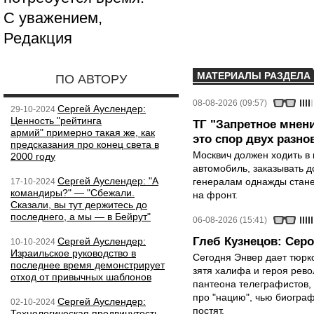
С уважением,
Редакция
МАТЕРИАЛЫ РАЗДЕЛА
ПО АВТОРУ
08-08-2026 (09:57)
Сергей Ауслендер:
29-10-2024
Ценность "рейтинга
ТГ "Запретное мнени
армий" примерно такая же, как
это спор двух разно
предсказания про конец света в
Москвич должен ходить в 
2000 году
автомобиль, заказывать д
Сергей Ауслендер: "А
генералам однажды стане
17-10-2024
командиры?" — "Сбежали.
на фронт.
Сказали, вы тут держитесь до
последнего, а мы — в Бейрут"
06-08-2026 (15:41)
Глеб Кузнецов: Серо
Сергей Ауслендер:
10-10-2024
Израильское руководство в
Сегодня Энвер дает тюрк
последнее время демонстрирует
зятя халифа и героя рево
отход от привычных шаблонов
пантеона телеграфистов,
про "нацию", чью биограф
Сергей Ауслендер:
02-10-2024
постят.
Технологическая продвинутость