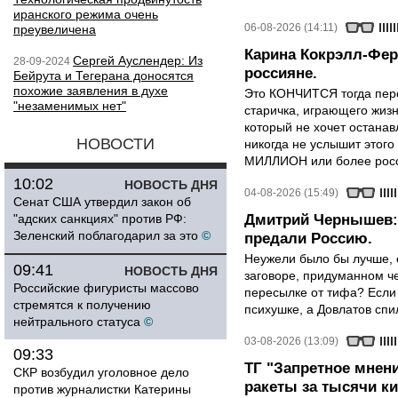
иранского режима очень
06-08-2026 (14:11)
преувеличена
Карина Кокрэлл-Фер
Сергей Ауслендер: Из
28-09-2024
россияне.
Бейрута и Тегерана доносятся
похожие заявления в духе
Это КОНЧИТСЯ тогда пере
"незаменимых нет"
старичка, играющего жизн
который не хочет останавл
НОВОСТИ
никогда не услышит этого
МИЛЛИОН или более росси
10:02
НОВОСТЬ ДНЯ
04-08-2026 (15:49)
Сенат США утвердил закон об
"адских санкциях" против РФ:
Дмитрий Чернышев: 
Зеленский поблагодарил за это
©
предали Россию.
Неужели было бы лучше, 
09:41
НОВОСТЬ ДНЯ
заговоре, придуманном че
Российские фигуристы массово
пересылке от тифа? Если
стремятся к получению
психушке, а Довлатов спи
нейтрального статуса
©
03-08-2026 (13:09)
09:33
ТГ "Запретное мнени
СКР возбудил уголовное дело
ракеты за тысячи ки
против журналистки Катерины