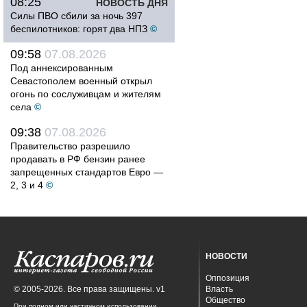
08:25
НОВОСТЬ ДНЯ
Силы ПВО сбили за ночь 397
беспилотников: горят два НПЗ
©
09:58
07.08.2026
Под аннексированным
Севастополем военный открыл
огонь по сослуживцам и жителям
села
©
09:38
07.08.2026
Правительство разрешило
продавать в РФ бензин ранее
запрещенных стандартов Евро —
2, 3 и 4
©
НОВОСТИ
Оппозиция
© 2005-2026. Все права защищены. v1
Власть
Общество
При полном или частичном использовании