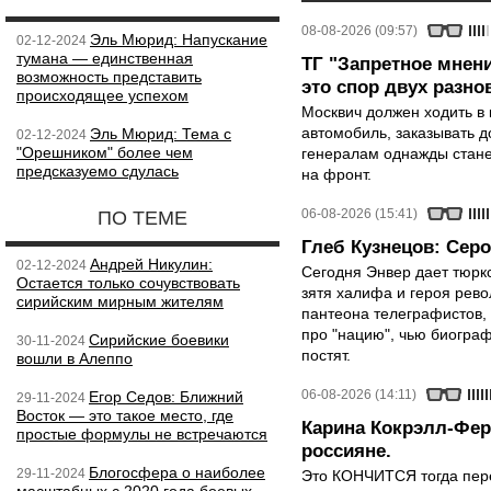
08-08-2026 (09:57)
Эль Мюрид: Напускание
02-12-2024
тумана — единственная
ТГ "Запретное мнени
возможность представить
это спор двух разно
происходящее успехом
Москвич должен ходить в 
автомобиль, заказывать д
Эль Мюрид: Тема с
02-12-2024
"Орешником" более чем
генералам однажды стане
предсказуемо сдулась
на фронт.
06-08-2026 (15:41)
ПО ТЕМЕ
Глеб Кузнецов: Серо
Андрей Никулин:
02-12-2024
Сегодня Энвер дает тюрк
Остается только сочувствовать
зятя халифа и героя рево
сирийским мирным жителям
пантеона телеграфистов,
про "нацию", чью биограф
Сирийские боевики
30-11-2024
постят.
вошли в Алеппо
06-08-2026 (14:11)
Егор Седов: Ближний
29-11-2024
Восток — это такое место, где
Карина Кокрэлл-Фер
простые формулы не встречаются
россияне.
Блогосфера о наиболее
29-11-2024
Это КОНЧИТСЯ тогда пере