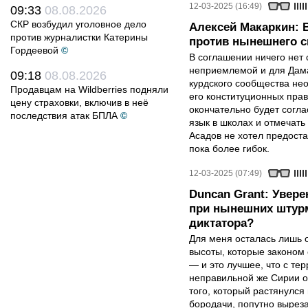
12-03-2025 (16:49)
09:33
08.08.2026
СКР возбудил уголовное дело
Алексей Макаркин: 
против журналистки Катерины
против нынешнего с
Гордеевой
©
В соглашении ничего нет 
неприемлемой и для Дамас
09:18
08.08.2026
курдского сообщества не
Продавцам на Wildberries подняли
его конституционных прав
цену страховки, включив в неё
окончательно будет согла
последствия атак БПЛА
©
язык в школах и отмечать
Асадов не хотел предост
пока более гибок.
12-03-2025 (07:49)
Duncan Grant: Увере
при нынешних штурм
диктатора?
Для меня осталась лишь 
высоты, которые законом
— и это лучшее, что с те
неправильной же Сирии о
того, который растянулся
бородачи, попутно выреза