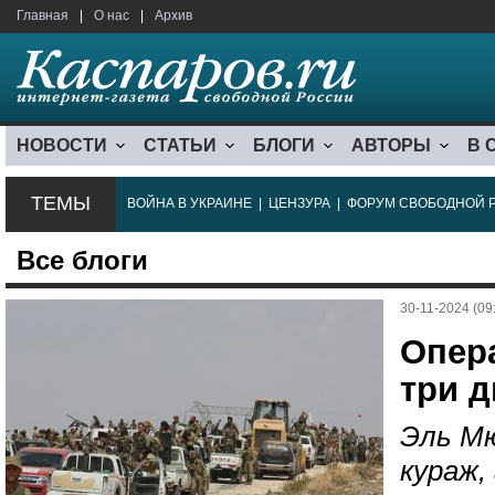
Главная
|
О нас
|
Архив
НОВОСТИ
СТАТЬИ
БЛОГИ
АВТОРЫ
В 
ТЕМЫ
ВОЙНА В УКРАИНЕ
|
ЦЕНЗУРА
|
ФОРУМ СВОБОДНОЙ 
Все блоги
30-11-2024 (09
Опер
три д
Эль Мю
кураж,