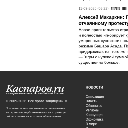
11-03-2025 (09:22)
Алексей Макаркин: 
отчаянному протест
Новое правительство стра
и полностью игнорирует ку
умеренных суннитских по
режиме Башара Асада. По
придерживаются того же п
— "игры с нулевой суммой
существенно больше.
НОВОСТИ
Оппозиция
© 2005-2026. Все права защищены. v1
Власть
Общество
При полном или частичном использовании
Регионы
материалов, опубликованных на страницах
Коррупция
сайта, ссылка на источник обязательна.
Экономика
В мире