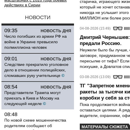
масштабных с 2020 года боевых
старичка, играющего жизн
действиях в Сирии
который не хочет останавл
никогда не услышит этого
НОВОСТИ
МИЛЛИОН или более росси
04-08-2026 (15:49)
09:35
НОВОСТЬ ДНЯ
Число погибших из армии РФ на
Дмитрий Чернышев: 
войне в Украине превысило
предали Россию.
полмиллиона человек
Неужели было бы лучше, 
заговоре, придуманном че
09:01
НОВОСТЬ ДНЯ
пересылке от тифа? Если
Следствие прекратило уголовное
психушке, а Довлатов спи
дело в отношении полицейских,
сломавших руку учительнице
©
03-08-2026 (13:09)
ТГ "Запретное мнени
08:54
НОВОСТЬ ДНЯ
ракеты за тысячи ки
Представители Трампа могут
коробки у себя за с
приехать в Киев и Москву на
следующей неделе
©
Пока продолжается война
оставаться целями. А ряд
08:48
водители, охранники, оф
По новой схеме мошенничества
родителям сообщают об
МАТЕРИАЛЫ СЮЖЕТА