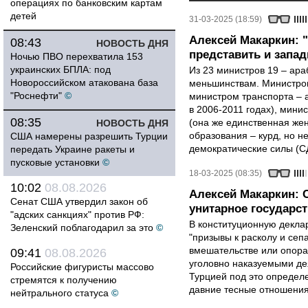
операциях по банковским картам
детей
31-03-2025 (18:59)
Алексей Макаркин: 
08:43
НОВОСТЬ ДНЯ
представить и запа
Ночью ПВО перехватила 153
украинских БПЛА: под
Из 23 министров 19 – ар
Новороссийском атакована база
меньшинствам. Министром
"Роснефти"
©
министром транспорта – а
в 2006-2011 годах), мини
08:35
(она же единственная же
НОВОСТЬ ДНЯ
образования – курд, но 
США намерены разрешить Турции
демократические силы (С
передать Украине ракеты и
пусковые установки
©
18-03-2025 (08:35)
10:02
08.08.2026
Алексей Макаркин: С
Сенат США утвердил закон об
унитарное государст
"адских санкциях" против РФ:
В конституционную декла
Зеленский поблагодарил за это
©
"призывы к расколу и сеп
вмешательстве или опора
09:41
08.08.2026
уголовно наказуемыми де
Российские фигуристы массово
Турцией под это определе
стремятся к получению
давние тесные отношения
нейтрального статуса
©