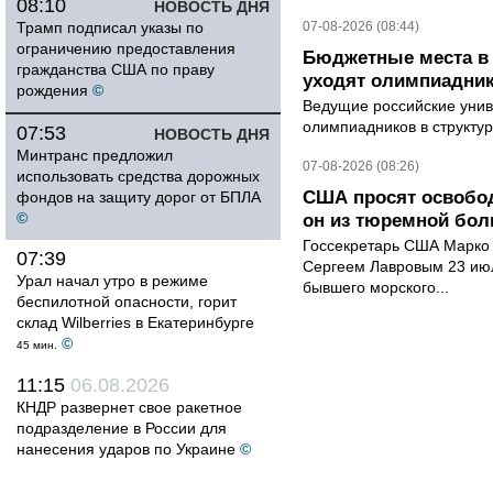
08:10
НОВОСТЬ ДНЯ
Трамп подписал указы по
07-08-2026 (08:44)
ограничению предоставления
Бюджетные места в 
гражданства США по праву
уходят олимпиадник
рождения
©
Ведущие российские унив
олимпиадников в структу
07:53
НОВОСТЬ ДНЯ
Минтранс предложил
07-08-2026 (08:26)
использовать средства дорожных
США просят освобод
фондов на защиту дорог от БПЛА
©
он из тюремной бол
Госсекретарь США Марко 
07:39
Сергеем Лавровым 23 ию
Урал начал утро в режиме
бывшего морского...
беспилотной опасности, горит
склад Wilberries в Екатеринбурге
©
45 мин.
11:15
06.08.2026
КНДР развернет свое ракетное
подразделение в России для
нанесения ударов по Украине
©