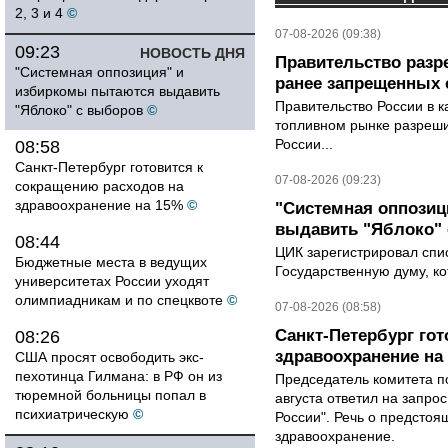
2, 3 и 4
©
07-08-2026 (09:38)
09:23
НОВОСТЬ ДНЯ
Правительство разр
"Системная оппозиция" и
ранее запрещенных с
избиркомы пытаются выдавить
Правительство России в к
"Яблоко" с выборов
©
топливном рынке разрешил
России...
08:58
Санкт-Петербург готовится к
07-08-2026 (09:23)
сокращению расходов на
здравоохранение на 15%
©
"Системная оппози
выдавить "Яблоко"
08:44
ЦИК зарегистрировал спис
Бюджетные места в ведущих
Государственную думу, ко
университетах России уходят
олимпиадникам и по спецквоте
©
07-08-2026 (08:58)
Санкт-Петербург го
08:26
здравоохранение на
США просят освободить экс-
пехотинца Гилмана: в РФ он из
Председатель комитета п
тюремной больницы попал в
августа ответил на запро
психиатрическую
©
России". Речь о предсто
здравоохранение.