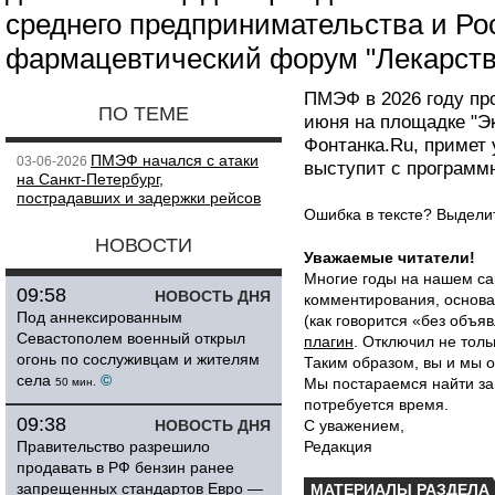
среднего предпринимательства и Ро
фармацевтический форум "Лекарств
ПМЭФ в 2026 году про
ПО ТЕМЕ
июня на площадке "Э
Фонтанка.Ru, примет
ПМЭФ начался с атаки
03-06-2026
выступит с программ
на Санкт-Петербург,
пострадавших и задержки рейсов
Ошибка в тексте? Выдел
НОВОСТИ
Уважаемые читатели!
Многие годы на нашем са
09:58
НОВОСТЬ ДНЯ
комментирования, основа
Под аннексированным
(как говорится «без объ
Севастополем военный открыл
плагин
. Отключил не толь
огонь по сослуживцам и жителям
Таким образом, вы и мы о
села
©
Мы постараемся найти за
50 мин.
потребуется время.
09:38
НОВОСТЬ ДНЯ
С уважением,
Правительство разрешило
Редакция
продавать в РФ бензин ранее
запрещенных стандартов Евро —
МАТЕРИАЛЫ РАЗДЕЛА