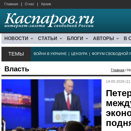
Главная
|
О нас
|
Архив
НОВОСТИ
СТАТЬИ
БЛОГИ
АВТОРЫ
В 
ТЕМЫ
ВОЙНА В УКРАИНЕ
|
ЦЕНЗУРА
|
ФОРУМ СВОБОДНОЙ 
Власть
Главная
/ Н
14-05-2026 (11
Пете
межд
экон
подн