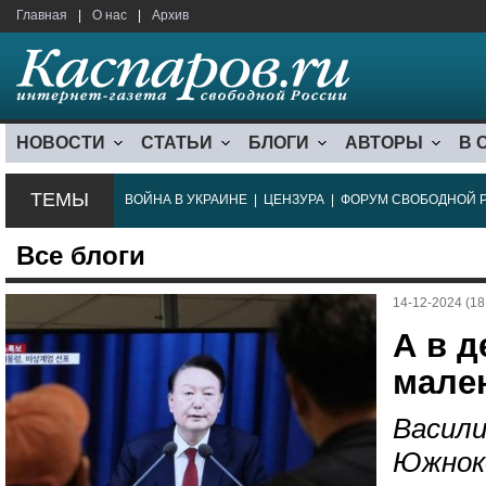
Главная
|
О нас
|
Архив
НОВОСТИ
СТАТЬИ
БЛОГИ
АВТОРЫ
В 
ТЕМЫ
ВОЙНА В УКРАИНЕ
|
ЦЕНЗУРА
|
ФОРУМ СВОБОДНОЙ 
Все блоги
14-12-2024 (18
А в д
мален
Васили
Южнок