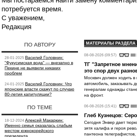
Мы постараемся найти замену комментария
потребуется время.
С уважением,
Редакция
МАТЕРИАЛЫ РАЗДЕЛА
ПО АВТОРУ
08-08-2026 (09:57)
Василий Головнин:
28-01-2025
"Фукусимская вода" — внезапно в
ТГ "Запретное мнени
Пекине не выявили никаких
это спор двух разно
проблем
Москвич должен ходить в 
автомобиль, заказывать д
Василий Головнин: Что
24-01-2025
японские власти скажут по случаю
генералам однажды стане
80-летия капитуляции?
на фронт.
06-08-2026 (15:41)
ПО ТЕМЕ
Глеб Кузнецов: Серо
Алексей Макаркин:
18-12-2024
Сегодня Энвер дает тюрк
Именно семья оказалась слабым
зятя халифа и героя рево
местом южнокорейского
пантеона телеграфистов,
президента