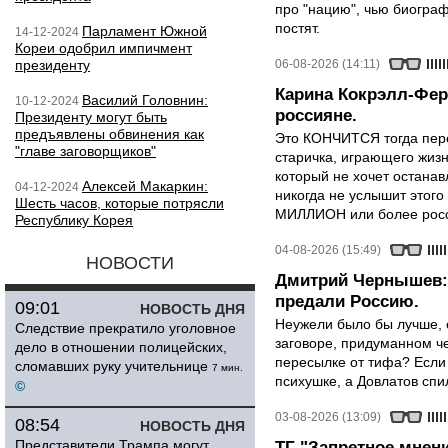
про "нацию", чью биограф
постят.
Парламент Южной
14-12-2024
Кореи одобрил импичмент
президенту
06-08-2026 (14:11)
Карина Кокрэлл-Фер
Василий Головнин:
10-12-2024
россияне.
Президенту могут быть
предъявлены обвинения как
Это КОНЧИТСЯ тогда пере
"главе заговорщиков"
старичка, играющего жизн
который не хочет останавл
Алексей Макаркин:
04-12-2024
никогда не услышит этого
Шесть часов, которые потрясли
МИЛЛИОН или более росси
Республику Корея
04-08-2026 (15:49)
НОВОСТИ
Дмитрий Чернышев: 
предали Россию.
09:01
НОВОСТЬ ДНЯ
Неужели было бы лучше, 
Следствие прекратило уголовное
заговоре, придуманном че
дело в отношении полицейских,
пересылке от тифа? Если
сломавших руку учительнице
7 мин.
психушке, а Довлатов спи
©
03-08-2026 (13:09)
08:54
НОВОСТЬ ДНЯ
Представители Трампа могут
ТГ "Запретное мнени