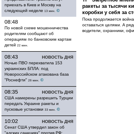
приехать в Киев и Москву на
ракеты за тысячи ки
следующей неделе
©
13 мин.
коробки у себя за с
Пока продолжается война
08:48
оставаться целями. А ряд
По новой схеме мошенничества
водители, охранники, оф
родителям сообщают об
операциям по банковским картам
детей
22 мин.
08:43
НОВОСТЬ ДНЯ
Ночью ПВО перехватила 153
украинских БПЛА: под
Новороссийском атакована база
"Роснефти"
©
26 мин.
08:35
НОВОСТЬ ДНЯ
США намерены разрешить Турции
передать Украине ракеты и
пусковые установки
©
33 мин.
10:02
НОВОСТЬ ДНЯ
Сенат США утвердил закон об
"адских санкциях" против РФ: