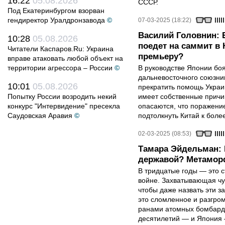
16:22
05.08.2026
СССР.
Под Екатеринбургом взорван
гендиректор Уралдронзавода
©
07-03-2025 (18:22)
Василий Головнин: 
10:28
05.08.2026
поедет на саммит в 
Читатели Каспаров.Ru: Украина
премьеру?
вправе атаковать любой объект на
территории агрессора – России
©
В руководстве Японии боя
дальневосточного союзни
10:01
05.08.2026
прекратить помощь Украин
Попытку России возродить некий
имеет собственные причи
конкурс "Интервидение" пресекла
опасаются, что поражени
Саудовская Аравия
©
подтолкнуть Китай к бол
02-03-2025 (08:53)
Тамара Эйдельман: 
державой? Метамор
В тридцатые годы — это с
войне. Захватывающая чу
чтобы даже назвать эти 
это сломленное и разгро
ранами атомных бомбарди
десятилетий — и Япония 