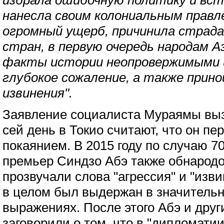
избрала ошибочную политику и вст
нанесла своим колониальным правл
огромный ущерб, причинила страда
стран, в первую очередь народам А
факты истории неопровержимыми 
глубокое сожаление, а также прино
извинения".
Заявление социалиста Мураямы выз
сей день в Токио считают, что он пер
покаянием. В 2015 году по случаю 7
премьер Синдзо Абэ также обнародо
прозвучали слова "агрессия" и "изви
в целом был выдержан в значитель
выражениях. После этого Абэ и друг
заговорили о том, что в "дипломати