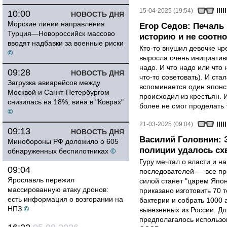
15-04-2025 (19:54)
10:00
НОВОСТЬ ДНЯ
Морские линии направления
Егор Седов: Печаль 
Турция—Новороссийск массово
историю и не соотн
вводят надбавки за военные риски
Кто-то внушил девочке ч
©
выросла очень инициативн
надо. И что надо или что 
09:28
НОВОСТЬ ДНЯ
что-то советовать). И ста
Загрузка авиарейсов между
вспоминается один японск
Москвой и Санкт-Петербургом
происходил из крестьян. 
снизилась на 18%, вина в "Коврах"
более не смог проделать 
©
21-03-2025 (09:04)
09:13
НОВОСТЬ ДНЯ
Василий Головнин: 
Минобороны РФ доложило о 605
полиции удалось сх
обнаруженных беспилотниках
©
Гуру мечтал о власти и н
09:04
последователей — все про
Ярославль пережил
силой станет "царем Япон
массированную атаку дронов:
приказано изготовить 70 
есть информация о возгорании на
бактерии и собрать 1000 
НПЗ
©
вывезенных из России. Д
предполагалось использо