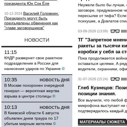
президента Юн Сок Ёля
Неужели было бы лучше, 
заговоре, придуманном че
Василий Головнин:
10-12-2024
пересылке от тифа? Если
Президенту могут быть
психушке, а Довлатов спи
предъявлены обвинения как
"главе заговорщиков"
03-08-2026 (13:09)
НОВОСТИ
ТГ "Запретное мнени
ракеты за тысячи ки
коробки у себя за с
11:15
КНДР развернет свое ракетное
Пока продолжается война
подразделение в России для
оставаться целями. А ряд
нанесения ударов по Украине
©
водители, охранники, оф
10:35
31-07-2026 (15:24)
НОВОСТЬ ДНЯ
В Москве похоронен очередной
Глеб Кузнецов: Поз
генерал — вероятная жертва
позиции знания.
взрыва в центре столицы
©
Все выучили, что любой ф
микрофона выступает не к
10:13
НОВОСТЬ ДНЯ
подтверждалось каждый д
В Киевской области 6 августа
объявлен днем траура по 17
МАТЕРИАЛЫ СЮЖЕТА
убитым мирным жителям
©