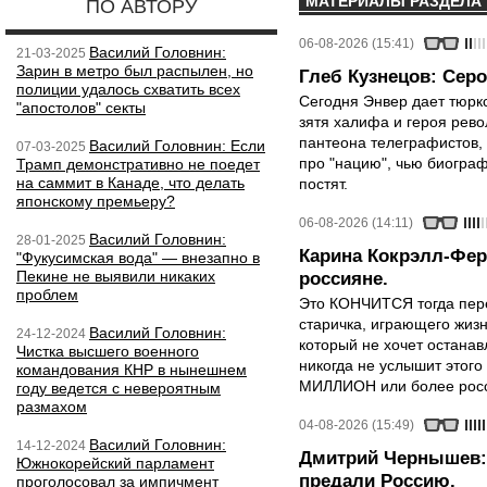
МАТЕРИАЛЫ РАЗДЕЛА
ПО АВТОРУ
06-08-2026 (15:41)
Василий Головнин:
21-03-2025
Зарин в метро был распылен, но
Глеб Кузнецов: Серо
полиции удалось схватить всех
Сегодня Энвер дает тюрк
"апостолов" секты
зятя халифа и героя рево
пантеона телеграфистов,
Василий Головнин: Если
07-03-2025
про "нацию", чью биограф
Трамп демонстративно не поедет
на саммит в Канаде, что делать
постят.
японскому премьеру?
06-08-2026 (14:11)
Василий Головнин:
28-01-2025
Карина Кокрэлл-Фер
"Фукусимская вода" — внезапно в
Пекине не выявили никаких
россияне.
проблем
Это КОНЧИТСЯ тогда пере
старичка, играющего жизн
Василий Головнин:
24-12-2024
который не хочет останавл
Чистка высшего военного
никогда не услышит этого
командования КНР в нынешнем
МИЛЛИОН или более росси
году ведется с невероятным
размахом
04-08-2026 (15:49)
Василий Головнин:
14-12-2024
Дмитрий Чернышев: 
Южнокорейский парламент
предали Россию.
проголосовал за импичмент