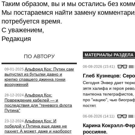
Таким образом, вы и мы остались без ком
Мы постараемся найти замену комментария
потребуется время.
С уважением,
Редакция
МАТЕРИАЛЫ РАЗДЕЛА
ПО АВТОРУ
06-08-2026 (15:41)
Альфред Кох: Путин сам
09-01-2025
выпустил из бутылки давно и
Глеб Кузнецов: Серо
крепко спавшего джинна гонки
Сегодня Энвер дает тюрк
вооружений
зятя халифа и героя рево
пантеона телеграфистов,
Альфред Кох:
28-12-2024
про "нацию", чью биограф
Повреждение кабелей — и
последствия для "теневого флота
постят.
Путина"
06-08-2026 (14:11)
Альфред Кох: И
23-12-2024
Карина Кокрэлл-Фер
победой у Путина еще даже не
пахнет. А может, даже и наоборот
россияне.