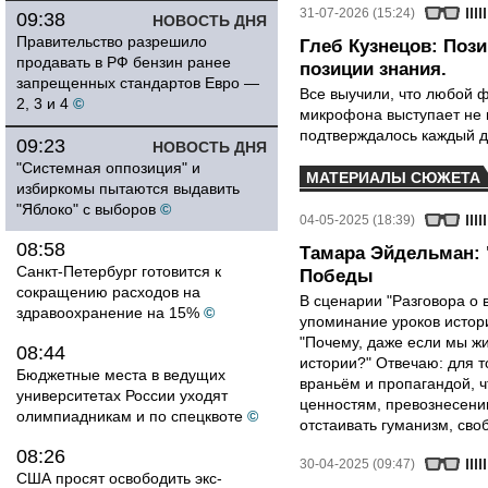
31-07-2026 (15:24)
09:38
НОВОСТЬ ДНЯ
Правительство разрешило
Глеб Кузнецов: Поз
продавать в РФ бензин ранее
позиции знания.
запрещенных стандартов Евро —
Все выучили, что любой ф
2, 3 и 4
©
микрофона выступает не к
подтверждалось каждый д
09:23
НОВОСТЬ ДНЯ
"Системная оппозиция" и
МАТЕРИАЛЫ СЮЖЕТА
избиркомы пытаются выдавить
"Яблоко" с выборов
©
04-05-2025 (18:39)
08:58
Тамара Эйдельман: 
Санкт-Петербург готовится к
Победы
сокращению расходов на
В сценарии "Разговора о 
здравоохранение на 15%
©
упоминание уроков истори
"Почему, даже если мы ж
08:44
истории?" Отвечаю: для т
Бюджетные места в ведущих
враньём и пропагандой, 
университетах России уходят
ценностям, превознесени
олимпиадникам и по спецквоте
©
отстаивать гуманизм, сво
08:26
30-04-2025 (09:47)
США просят освободить экс-