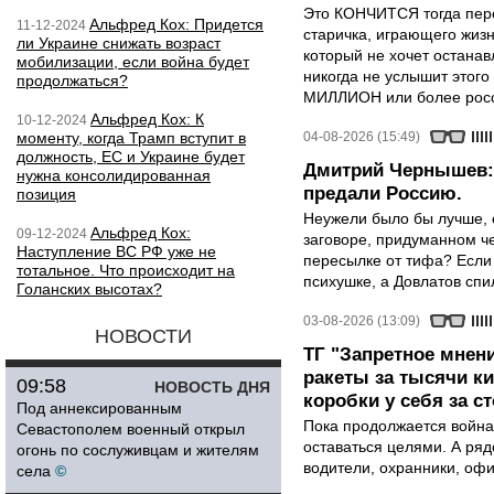
Это КОНЧИТСЯ тогда пере
Альфред Кох: Придется
11-12-2024
старичка, играющего жизн
ли Украине снижать возраст
который не хочет останавл
мобилизации, если война будет
никогда не услышит этого
продолжаться?
МИЛЛИОН или более росси
Альфред Кох: К
10-12-2024
моменту, когда Трамп вступит в
04-08-2026 (15:49)
должность, ЕС и Украине будет
Дмитрий Чернышев: 
нужна консолидированная
предали Россию.
позиция
Неужели было бы лучше, 
Альфред Кох:
09-12-2024
заговоре, придуманном че
Наступление ВС РФ уже не
пересылке от тифа? Если
тотальное. Что происходит на
психушке, а Довлатов спи
Голанских высотах?
03-08-2026 (13:09)
НОВОСТИ
ТГ "Запретное мнени
ракеты за тысячи ки
09:58
НОВОСТЬ ДНЯ
коробки у себя за с
Под аннексированным
Пока продолжается война
Севастополем военный открыл
оставаться целями. А ряд
огонь по сослуживцам и жителям
водители, охранники, оф
села
©