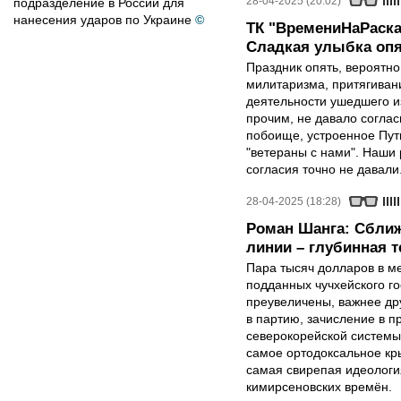
28-04-2025 (20:02)
подразделение в России для
нанесения ударов по Украине
©
ТК "ВремениНаРаска
Сладкая улыбка опя
Праздник опять, вероятн
милитаризма, притягиван
деятельности ушедшего и
прочим, не давало соглас
побоище, устроенное Пут
"ветераны с нами". Наши 
согласия точно не давали
28-04-2025 (18:28)
Роман Шанга: Сближ
линии – глубинная 
Пара тысяч долларов в м
подданных чучхейского го
преувеличены, важнее др
в партию, зачисление в 
северокорейской системы
самое ортодоксальное кр
самая свирепая идеология
кимирсеновских времён.