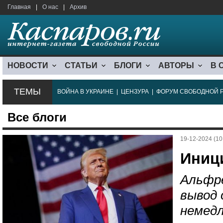
Главная
|
О нас
|
Архив
НОВОСТИ
СТАТЬИ
БЛОГИ
АВТОРЫ
В 
ТЕМЫ
ВОЙНА В УКРАИНЕ
|
ЦЕНЗУРА
|
ФОРУМ СВОБОДНОЙ 
Все блоги
19-12-2024 (10
Иниц
Альфре
вывод 
немедл