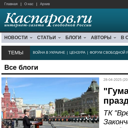
Главная
|
О нас
|
Архив
НОВОСТИ
СТАТЬИ
БЛОГИ
АВТОРЫ
В 
ТЕМЫ
ВОЙНА В УКРАИНЕ
|
ЦЕНЗУРА
|
ФОРУМ СВОБОДНОЙ 
Все блоги
28-04-2025 (20
"Гума
праз
ТК "Вр
Законч