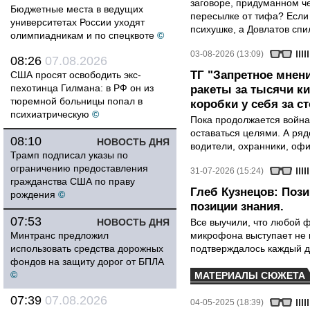
заговоре, придуманном че
Бюджетные места в ведущих
пересылке от тифа? Если
университетах России уходят
психушке, а Довлатов спи
олимпиадникам и по спецквоте
©
03-08-2026 (13:09)
08:26
07.08.2026
ТГ "Запретное мнени
США просят освободить экс-
пехотинца Гилмана: в РФ он из
ракеты за тысячи ки
тюремной больницы попал в
коробки у себя за с
психиатрическую
©
Пока продолжается война
оставаться целями. А ряд
08:10
НОВОСТЬ ДНЯ
водители, охранники, оф
Трамп подписал указы по
ограничению предоставления
31-07-2026 (15:24)
гражданства США по праву
Глеб Кузнецов: Поз
рождения
©
позиции знания.
07:53
НОВОСТЬ ДНЯ
Все выучили, что любой ф
Минтранс предложил
микрофона выступает не к
использовать средства дорожных
подтверждалось каждый д
фондов на защиту дорог от БПЛА
©
МАТЕРИАЛЫ СЮЖЕТА
07:39
07.08.2026
04-05-2025 (18:39)