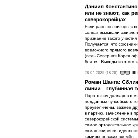
Даниил Константино
или не знают, как р
северокорейцах
Если раньше эпизоды с в
солдат вызывали оживлен
признание такого участия
Получается, что союзники 
возможного прямого вовле
(ведь Северная Корея оф
боятся. Выводы из этого 
28-04-2025 (18:28)
Роман Шанга: Сближ
линии – глубинная 
Пара тысяч долларов в м
подданных чучхейского го
преувеличены, важнее др
в партию, зачисление в 
северокорейской системы
самое ортодоксальное кр
самая свирепая идеология
кимирсеновских времён.