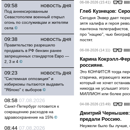
06-08-2026 (15:41)
09:58
НОВОСТЬ ДНЯ
Глеб Кузнецов: Серо
Под аннексированным
Севастополем военный открыл
Сегодня Энвер дает тюрк
огонь по сослуживцам и жителям
зятя халифа и героя рево
села
©
пантеона телеграфистов,
про "нацию", чью биограф
09:38
НОВОСТЬ ДНЯ
постят.
Правительство разрешило
продавать в РФ бензин ранее
06-08-2026 (14:11)
запрещенных стандартов Евро —
Карина Кокрэлл-Фер
2, 3 и 4
©
россияне.
Это КОНЧИТСЯ тогда пере
09:23
НОВОСТЬ ДНЯ
старичка, играющего жизн
"Системная оппозиция" и
который не хочет останавл
избиркомы пытаются выдавить
никогда не услышит этого
"Яблоко" с выборов
©
МИЛЛИОН или более росси
08:58
07.08.2026
04-08-2026 (15:49)
Санкт-Петербург готовится к
сокращению расходов на
Дмитрий Чернышев: 
здравоохранение на 15%
©
предали Россию.
Неужели было бы лучше, 
08:44
07.08.2026