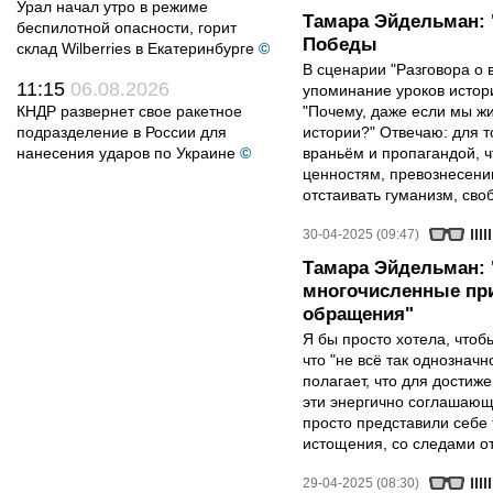
Урал начал утро в режиме
Тамара Эйдельман: 
беспилотной опасности, горит
Победы
склад Wilberries в Екатеринбурге
©
В сценарии "Разговора о 
11:15
06.08.2026
упоминание уроков истори
КНДР развернет свое ракетное
"Почему, даже если мы ж
подразделение в России для
истории?" Отвечаю: для т
нанесения ударов по Украине
©
враньём и пропагандой, 
ценностям, превознесени
отстаивать гуманизм, сво
30-04-2025 (09:47)
Тамара Эйдельман:
многочисленные при
обращения"
Я бы просто хотела, чтобы
что "не всё так однозначн
полагает, что для достиж
эти энергично соглашаю
просто представили себе
истощения, со следами от
29-04-2025 (08:30)