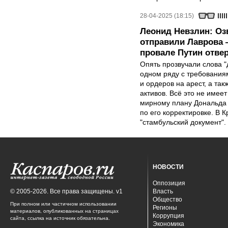
28-04-2025 (18:15)
Леонид Невзлин: Оз
отправили Лаврова —
провале Путин отве
Опять прозвучали слова 
одном ряду с требования
и ордеров на арест, а т
активов. Всё это не имее
мирному плану Дональда 
по его корректировке. В 
"стамбульский документ".
НОВОСТИ
Оппозиция
© 2005-2026. Все права защищены. v1
Власть
Общество
При полном или частичном использовании
Регионы
материалов, опубликованных на страницах
Коррупция
сайта, ссылка на источник обязательна.
Экономика