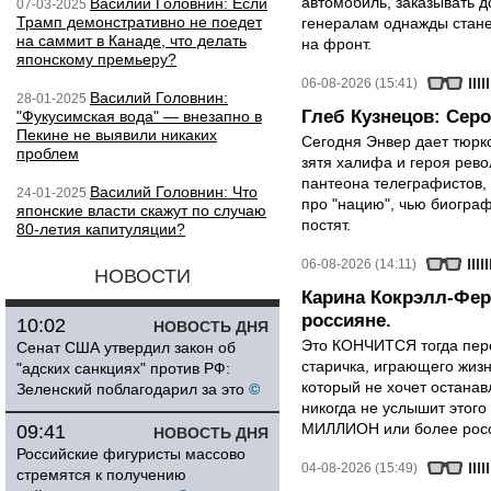
автомобиль, заказывать д
Василий Головнин: Если
07-03-2025
Трамп демонстративно не поедет
генералам однажды стане
на саммит в Канаде, что делать
на фронт.
японскому премьеру?
06-08-2026 (15:41)
Василий Головнин:
28-01-2025
Глеб Кузнецов: Серо
"Фукусимская вода" — внезапно в
Пекине не выявили никаких
Сегодня Энвер дает тюрк
проблем
зятя халифа и героя рево
пантеона телеграфистов,
Василий Головнин: Что
24-01-2025
про "нацию", чью биограф
японские власти скажут по случаю
постят.
80-летия капитуляции?
06-08-2026 (14:11)
НОВОСТИ
Карина Кокрэлл-Фер
россияне.
10:02
НОВОСТЬ ДНЯ
Это КОНЧИТСЯ тогда пере
Сенат США утвердил закон об
старичка, играющего жизн
"адских санкциях" против РФ:
который не хочет останавл
Зеленский поблагодарил за это
©
никогда не услышит этого
МИЛЛИОН или более росси
09:41
НОВОСТЬ ДНЯ
Российские фигуристы массово
04-08-2026 (15:49)
стремятся к получению