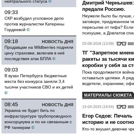
нейтрального статуса
©
Дмитрий Чернышев: 
предали Россию.
09:33
Неужели было бы лучше, 
СКР возбудил уголовное дело
заговоре, придуманном че
против журналистки Катерины
пересылке от тифа? Если
Гордеевой
©
психушке, а Довлатов спи
09:18
НОВОСТЬ ДНЯ
03-08-2026 (13:09)
Продавцам на Wildberries подняли
ТГ "Запретное мнени
цену страховки, включив в неё
последствия атак БПЛА
©
ракеты за тысячи ки
коробки у себя за с
09:03
Пока продолжается война
В вузах Петербурга бюджетные
оставаться целями. А ряд
места без конкурса заняли 3,4
водители, охранники, оф
тысячи участников СВО и их детей
©
МАТЕРИАЛЫ СЮЖЕТА
08:45
НОВОСТЬ ДНЯ
15-04-2025 (19:54)
Украина не будет бить по
Егор Седов: Печаль 
инфраструктуре трубопроводного
консорциума и по не связанным с
историю и не соотн
РФ танкерам
©
Кто-то внушил девочке ч