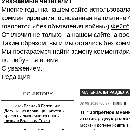
Уважаемые читатели!
Многие годы на нашем сайте использовала
комментирования, основанная на плагине 
говорится «без объявления войны»)
Фейсб
Отключил не только на нашем сайте, а воо
Таким образом, вы и мы остались без ком
Мы постараемся найти замену комментария
потребуется время.
С уважением,
Редакция
МАТЕРИАЛЫ РАЗДЕЛА
ПО АВТОРУ
08-08-2026 (09:57)
Василий Головнин:
23-03-2025
Девушки из провинции рвутся к
ТГ "Запретное мнени
красивой эмансипированной
это спор двух разно
жизни в Большом Токио
Москвич должен ходить в 