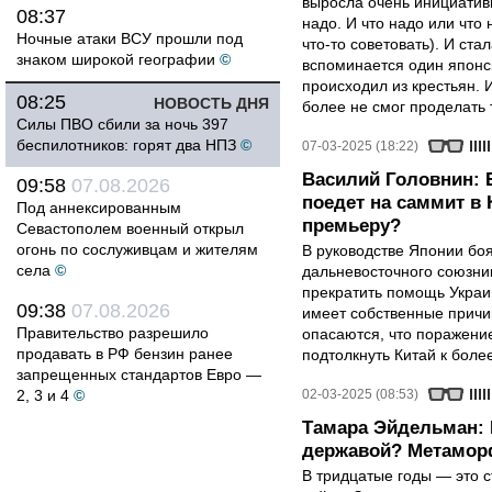
выросла очень инициативн
08:37
надо. И что надо или что 
Ночные атаки ВСУ прошли под
что-то советовать). И ста
знаком широкой географии
©
вспоминается один японск
происходил из крестьян. 
08:25
НОВОСТЬ ДНЯ
более не смог проделать 
Силы ПВО сбили за ночь 397
беспилотников: горят два НПЗ
©
07-03-2025 (18:22)
Василий Головнин: 
09:58
07.08.2026
поедет на саммит в 
Под аннексированным
премьеру?
Севастополем военный открыл
огонь по сослуживцам и жителям
В руководстве Японии боя
села
©
дальневосточного союзни
прекратить помощь Украин
09:38
07.08.2026
имеет собственные причи
Правительство разрешило
опасаются, что поражени
продавать в РФ бензин ранее
подтолкнуть Китай к бол
запрещенных стандартов Евро —
2, 3 и 4
©
02-03-2025 (08:53)
Тамара Эйдельман: 
державой? Метамор
В тридцатые годы — это с