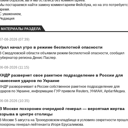
Таким образом, вы и мы остались без комментариев.
Мы постараемся найти замену комментариям Фейсбука, но на это потребуетс
время.
С уважением,
Редакция
МАТЕРИАЛЫ РАЗДЕЛА
07-08-2026 (07:39)
Урал начал утро в режиме беспилотной опасности
В Свердловской области объявили режим беспилотной опасности, сообщил
губернатор региона Денис Паслер.
06-08-2026 (11:15)
КНДР развернет свое ракетное подразделение в России для
нанесения ударов по Украине
КНДР разворачивает в России собственное ракетное подразделение для
ударов по Украине, информацию ГУР привели Reuters, УНИАН, АрбатМедиа.
06-08-2026 (10:35)
В Москве похоронен очередной генерал — вероятная жертва
взрыва в центре столицы
В Москве 5 августа на Троекуровском кладбище в условиях секретности прошл
похороны генерал-лейтенанта Игоря Ерусалимова.