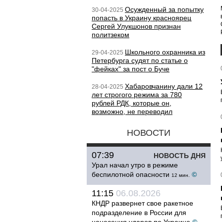
Осужденный за попытку
30-04-2025
попасть в Украину красноярец
Сергей Улукшонов признан
политзеком
Школьного охранника из
29-04-2025
Петербурга судят по статье о
"фейках" за пост о Буче
Хабаровчанину дали 12
28-04-2025
лет строгого режима за 780
рублей РДК, которые он,
возможно, не переводил
НОВОСТИ
07:39
НОВОСТЬ ДНЯ
Урал начал утро в режиме
беспилотной опасности
©
12 мин.
11:15
06.08.2026
КНДР развернет свое ракетное
подразделение в России для