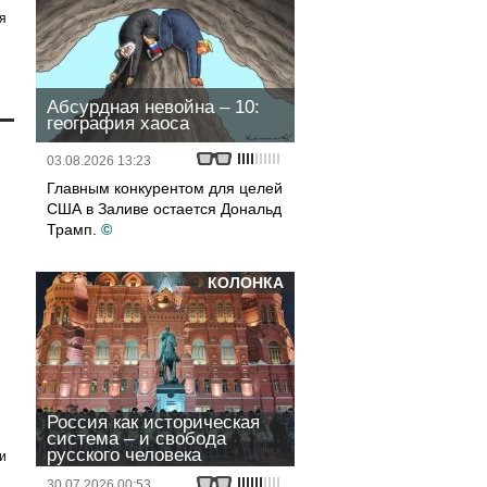
я
Абсурдная невойна – 10:
география хаоса
03.08.2026 13:23
Главным конкурентом для целей
США в Заливе остается Дональд
Трамп.
©
КОЛОНКА
Россия как историческая
система – и свобода
русского человека
и
30.07.2026 00:53