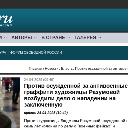
И
АВТОРЫ
В СТРАНЕ
ГАЛЕРЕЯ
УРА
|
ФОРУМ СВОБОДНОЙ РОССИИ
Главная
/ Новости /
Власть
/ Против осужденной за антивоенные граффити ху
24-04-2025 (09:46)
Против осужденной за антивоенные
граффити художницы Разумовой
возбудили дело о нападении на
заключенную
update: 24-04-2025 (10:42)
Против художницы Людмилы Разумовой, осужденной 
семь лет колонии по делу о "военных фейках" и