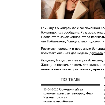
Речь идет о конфликте с заключенной К
больнице. Как сообщила Разумова, она о
После этого заключенная стала избивать
что Набатчикову "специально подселили 
Разумову перевели в тюремную больницу
политзаключенная две недели
держала
с
Людмилу Разумову и ее мужа Александра 
Женщине назначили семь лет колонии, ее
антивоенные посты, рисовали в деревнях
ПО ТЕМЕ
Осужденный за
30-04-2025
комментарии сыктывкарец Илья
Чугаев признан
политзаключённым