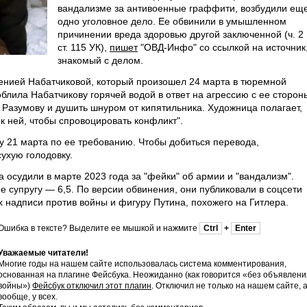
вандализме за антивоенные граффити, возбудили ещ
одно уголовное дело. Ее обвинили в умышленном
причинении вреда здоровью другой заключенной (ч. 2
ст. 115 УК),
пишет
"ОВД-Инфо" со ссылкой на источник
знакомый с делом.
сенией Набатчиковой, который произошел 24 марта в тюремной
блила Набатчикову горячей водой в ответ на агрессию с ее сторон
 Разумову и душить шнуром от кипятильника. Художница полагает,
к ней, чтобы спровоцировать конфликт".
 21 марта по ее требованию. Чтобы добиться перевода,
ухую голодовку.
осудили в марте 2023 года за "фейки" об армии и "вандализм".
 супругу — 6,5. По версии обвинения, они публиковали в соцсети
 надписи против войны и фигуру Путина, похожего на Гитлера.
Ошибка в тексте? Выделите ее мышкой и нажмите
Ctrl
+
Enter
Уважаемые читатели!
Многие годы на нашем сайте использовалась система комментирования,
основанная на плагине Фейсбука. Неожиданно (как говорится «без объявлени
войны»)
Фейсбук отключил этот плагин
. Отключил не только на нашем сайте, 
вообще, у всех.