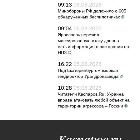
09:13
06.08.2026
Минобороны РФ доложило о 605
обнаруженных беспилотниках
©
09:04
06.08.2026
Ярославль пережил
массированную атаку дронов:
есть информация о возгорании на
НПЗ
©
16:22
05.08.2026
Под Екатеринбургом взорван
гендиректор Уралдронзавода
©
10:28
05.08.2026
Читатели Каспаров.Ru: Украина
вправе атаковать любой объект на
территории агрессора – России
©