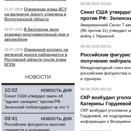
08-08-2026 (10:02)
Очередная атака ВСУ
31-07-2025
Сенат США утвердил
на железную дорогу отмечена в
против РФ: Зеленск
Волгоградской области
Американский Сенат 7 ав
В Белгороде дрон
30-07-2025
(86 против 11) утвердил з
атаковал многоквартирный дом и
войну с Украиной.
автомобили
08-08-2026 (09:41)
Очередной коллапс на
29-07-2025
железной дороге наблюдается в
Российские фигурис
Ростовской области после атаки
получению нейтраль
БПЛА
Международный союз конь
российским фигуристам н
НОВОСТИ
в турнирах.
10:02
08-08-2026 (09:33)
НОВОСТЬ ДНЯ
Сенат США утвердил закон об
СКР возбудил уголо
"адских санкциях" против РФ:
Катерины Гордеево
Зеленский поблагодарил за это
©
СКР возбудил уголовное 
Гордеевой, её подозрева
09:41
НОВОСТЬ ДНЯ
информации о Вооруженн
Российские фигуристы массово
стремятся к получению