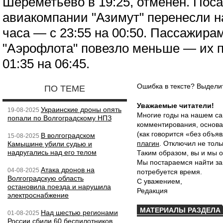
Шереметьево в 19:25, отменен. Поса
авиакомпании "Азимут" перенесли н
часа — с 23:55 на 00:50. Пассажира
"Аэрофлота" повезло меньше — их п
01:35 на 06:45.
Ошибка в тексте? Выдел
ПО ТЕМЕ
Уважаемые читатели!
Украинские дроны опять
19-08-2025
Многие годы на нашем са
попали по Волгоградскому НПЗ
комментирования, основа
(как говорится «без объ
В волгоградском
15-08-2025
плагин
. Отключил не толь
Камышине убили судью и
надругались над его телом
Таким образом, вы и мы о
Мы постараемся найти за
Атака дронов на
04-08-2025
потребуется время.
Волгоградскую область
С уважением,
остановила поезда и нарушила
Редакция
электроснабжение
МАТЕРИАЛЫ РАЗДЕЛА
Над шестью регионами
01-08-2025
России сбили 60 беспилотников