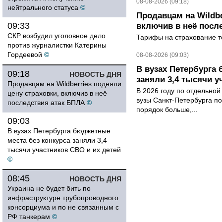
08-08-2026 (09:18)
нейтрального статуса
©
Продавцам на Wildbe
09:33
включив в неё посл
СКР возбудил уголовное дело
Тарифы на страхование то
против журналистки Катерины
Гордеевой
©
08-08-2026 (09:03)
В вузах Петербурга
09:18
НОВОСТЬ ДНЯ
заняли 3,4 тысячи у
Продавцам на Wildberries подняли
В 2026 году по отдельной
цену страховки, включив в неё
вузы Санкт-Петербурга по
последствия атак БПЛА
©
порядок больше,...
09:03
В вузах Петербурга бюджетные
места без конкурса заняли 3,4
тысячи участников СВО и их детей
©
08:45
НОВОСТЬ ДНЯ
Украина не будет бить по
инфраструктуре трубопроводного
консорциума и по не связанным с
РФ танкерам
©