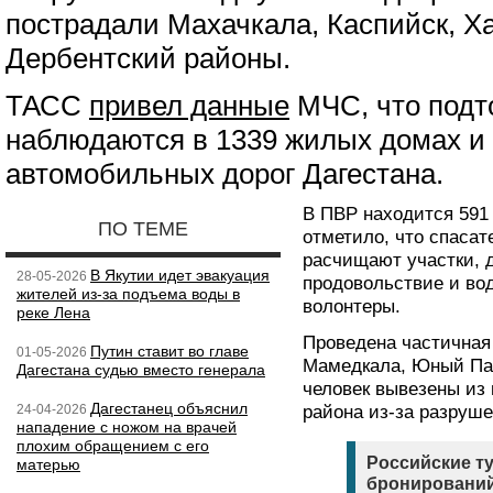
пострадали Махачкала, Каспийск, Х
Дербентский районы.
ТАСС
привел данные
МЧС, что подт
наблюдаются в 1339 жилых домах и 
автомобильных дорог Дагестана.
В ПВР находится 591 
ПО ТЕМЕ
отметило, что спаса
расчищают участки, 
В Якутии идет эвакуация
28-05-2026
продовольствие и во
жителей из-за подъема воды в
волонтеры.
реке Лена
Проведена частичная
Путин ставит во главе
01-05-2026
Мамедкала, Юный Пах
Дагестана судью вместо генерала
человек вывезены из 
Дагестанец объяснил
24-04-2026
района из-за разруш
нападение с ножом на врачей
плохим обращением с его
Российские т
матерью
бронирований