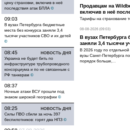
цену страховки, включив в неё
Продавцам на Wildbe
последствия атак БПЛА
©
включив в неё посл
09:03
Тарифы на страхование то
В вузах Петербурга бюджетные
08-08-2026 (09:03)
места без конкурса заняли 3,4
тысячи участников СВО и их детей
В вузах Петербурга
©
заняли 3,4 тысячи у
В 2026 году по отдельной
08:45
НОВОСТЬ ДНЯ
вузы Санкт-Петербурга по
Украина не будет бить по
порядок больше,...
инфраструктуре трубопроводного
консорциума и по не связанным с
РФ танкерам
©
08:37
Ночные атаки ВСУ прошли под
знаком широкой географии
©
08:25
НОВОСТЬ ДНЯ
Силы ПВО сбили за ночь 397
беспилотников: горят два НПЗ
©