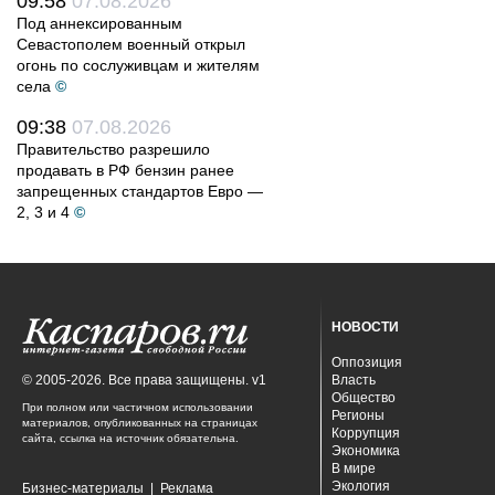
09:58
07.08.2026
Под аннексированным
Севастополем военный открыл
огонь по сослуживцам и жителям
села
©
09:38
07.08.2026
Правительство разрешило
продавать в РФ бензин ранее
запрещенных стандартов Евро —
2, 3 и 4
©
НОВОСТИ
Оппозиция
© 2005-2026. Все права защищены. v1
Власть
Общество
При полном или частичном использовании
Регионы
материалов, опубликованных на страницах
Коррупция
сайта, ссылка на источник обязательна.
Экономика
В мире
Экология
Бизнес-материалы
|
Реклама