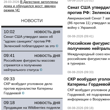
08-08-2026 (10:02)
В Дагестане затоплены
28-03-2026
дома и обрушился мост: введен
Сенат США утвердил
режим ЧС
против РФ: Зеленск
Американский Сенат 7 ав
НОВОСТИ
(86 против 11) утвердил з
войну с Украиной.
10:02
НОВОСТЬ ДНЯ
Сенат США утвердил закон об
08-08-2026 (09:41)
"адских санкциях" против РФ:
Российские фигурис
Зеленский поблагодарил за это
©
получению нейтраль
Международный союз конь
09:41
НОВОСТЬ ДНЯ
российским фигуристам н
Российские фигуристы массово
в турнирах.
стремятся к получению
нейтрального статуса
©
08-08-2026 (09:33)
09:33
СКР возбудил уголо
СКР возбудил уголовное дело
Катерины Гордеево
против журналистки Катерины
СКР возбудил уголовное 
Гордеевой
©
Гордеевой, её подозрева
информации о Вооруженн
09:18
НОВОСТЬ ДНЯ
Продавцам на Wildberries подняли
08-08-2026 (09:18)