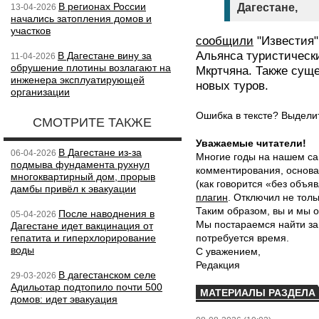
В регионах России
Дагестане,
13-04-2026
начались затопления домов и
участков
сообщили
"Известия"
Альянса туристически
В Дагестане вину за
11-04-2026
обрушение плотины возлагают на
Мкртчяна. Также сущ
инженера эксплуатирующей
новых туров.
организации
Ошибка в тексте? Выдел
СМОТРИТЕ ТАКЖЕ
Уважаемые читатели!
В Дагестане из-за
06-04-2026
Многие годы на нашем са
подмыва фундамента рухнул
комментирования, основа
многоквартирный дом, прорыв
(как говорится «без объ
дамбы привёл к эвакуации
плагин
. Отключил не толь
Таким образом, вы и мы о
После наводнения в
05-04-2026
Мы постараемся найти за
Дагестане идет вакцинация от
гепатита и гиперхлорирование
потребуется время.
воды
С уважением,
Редакция
В дагестанском селе
29-03-2026
Адильотар подтопило почти 500
МАТЕРИАЛЫ РАЗДЕЛА
домов: идет эвакуация