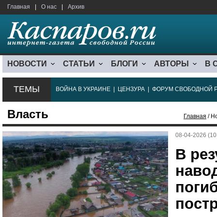
Главная
|
О нас
|
Архив
НОВОСТИ
СТАТЬИ
БЛОГИ
АВТОРЫ
В 
ТЕМЫ
ВОЙНА В УКРАИНЕ
|
ЦЕНЗУРА
|
ФОРУМ СВОБОДНОЙ 
Власть
Главная
/ Н
08-04-2026 (10
В рез
навод
погиб
пост