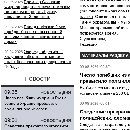
Многие годы на нашем са
Премьер Словакии
08-05-2026
комментирования, основа
Фицо оправдывает визит в Москву
(как говорится «без объ
желанием передать Путину
послание от Зеленского
плагин
. Отключил не толь
Таким образом, вы и мы о
Парад в Москве 9 мая
29-04-2026
Мы постараемся найти за
пройдет без колонны военной
потребуется время.
техники и юных воспитанников
С уважением,
армии
Редакция
Очередной регион –
20-04-2026
МАТЕРИАЛЫ РАЗДЕЛА
Калужская область – отменил в
целях безопасности празднование
Победы
09-08-2026 (09:35)
Число погибших из 
НОВОСТИ
превысило полмилл
Би-би-си совместно с из
09:35
НОВОСТЬ ДНЯ
установила имена 238 014
Число погибших из армии РФ на
войне в Украине превысило
09-08-2026 (09:01)
полмиллиона человек
Следствие прекрати
полицейских, слома
09:01
НОВОСТЬ ДНЯ
Следствие прекратило уг
Следствие прекратило уголовное