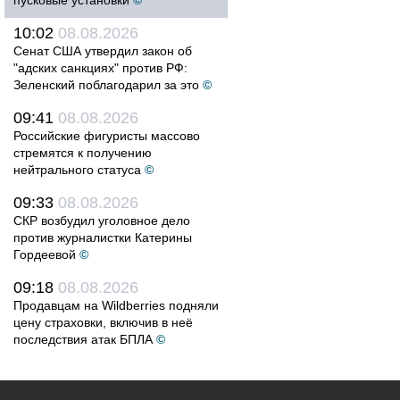
пусковые установки
©
10:02
08.08.2026
Сенат США утвердил закон об
"адских санкциях" против РФ:
Зеленский поблагодарил за это
©
09:41
08.08.2026
Российские фигуристы массово
стремятся к получению
нейтрального статуса
©
09:33
08.08.2026
СКР возбудил уголовное дело
против журналистки Катерины
Гордеевой
©
09:18
08.08.2026
Продавцам на Wildberries подняли
цену страховки, включив в неё
последствия атак БПЛА
©