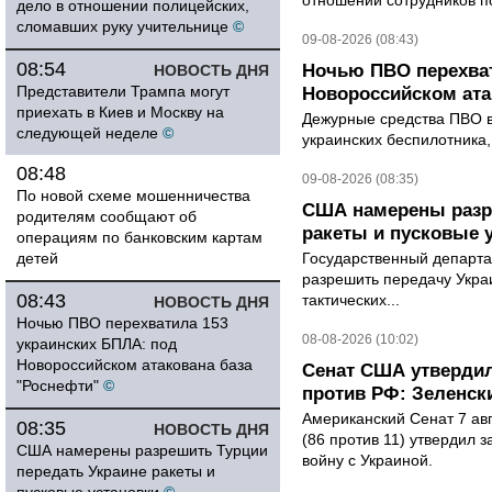
отношении сотрудников п
дело в отношении полицейских,
сломавших руку учительнице
©
09-08-2026 (08:43)
08:54
Ночью ПВО перехват
НОВОСТЬ ДНЯ
Представители Трампа могут
Новороссийском ата
приехать в Киев и Москву на
Дежурные средства ПВО в 
следующей неделе
©
украинских беспилотника
08:48
09-08-2026 (08:35)
По новой схеме мошенничества
США намерены разре
родителям сообщают об
ракеты и пусковые 
операциям по банковским картам
детей
Государственный департ
разрешить передачу Украи
08:43
тактических...
НОВОСТЬ ДНЯ
Ночью ПВО перехватила 153
08-08-2026 (10:02)
украинских БПЛА: под
Новороссийском атакована база
Сенат США утвердил
"Роснефти"
©
против РФ: Зеленск
Американский Сенат 7 ав
08:35
НОВОСТЬ ДНЯ
(86 против 11) утвердил з
США намерены разрешить Турции
войну с Украиной.
передать Украине ракеты и