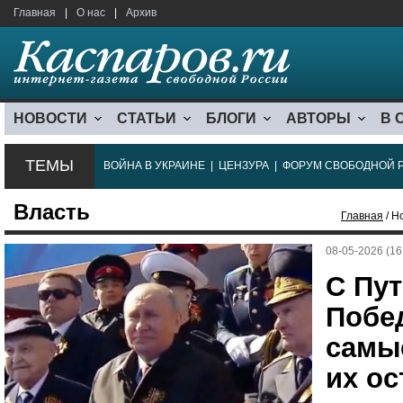
Главная
|
О нас
|
Архив
НОВОСТИ
СТАТЬИ
БЛОГИ
АВТОРЫ
В 
ТЕМЫ
ВОЙНА В УКРАИНЕ
|
ЦЕНЗУРА
|
ФОРУМ СВОБОДНОЙ 
Власть
Главная
/ Н
08-05-2026 (16
С Пу
Побе
самы
их ос