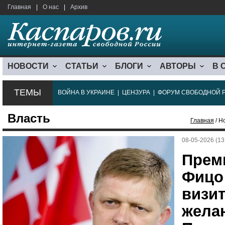
Главная
|
О нас
|
Архив
НОВОСТИ
СТАТЬИ
БЛОГИ
АВТОРЫ
В 
ТЕМЫ
ВОЙНА В УКРАИНЕ
|
ЦЕНЗУРА
|
ФОРУМ СВОБОДНОЙ 
Власть
Главная
/ Н
08-05-2026 (13
Прем
Фицо
визит
жела