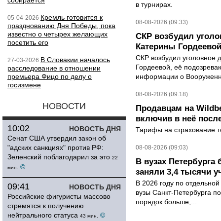
собирается
в турнирах.
Кремль готовится к
05-04-2026
08-08-2026 (09:33)
празднованию Дня Победы, пока
известно о четырех желающих
СКР возбудил уголо
посетить его
Катерины Гордеево
СКР возбудил уголовное 
В Словакии началось
27-03-2026
Гордеевой, её подозрева
расследование в отношении
премьера Фицо по делу о
информации о Вооруженн
госизмене
08-08-2026 (09:18)
НОВОСТИ
Продавцам на Wildbe
включив в неё посл
10:02
НОВОСТЬ ДНЯ
Тарифы на страхование то
Сенат США утвердил закон об
"адских санкциях" против РФ:
08-08-2026 (09:03)
Зеленский поблагодарил за это
22
В вузах Петербурга
©
мин.
заняли 3,4 тысячи у
В 2026 году по отдельной
09:41
НОВОСТЬ ДНЯ
вузы Санкт-Петербурга по
Российские фигуристы массово
порядок больше,...
стремятся к получению
нейтрального статуса
©
43 мин.