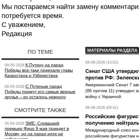
Мы постараемся найти замену комментария
потребуется время.
С уважением,
Редакция
МАТЕРИАЛЫ РАЗДЕЛА
ПО ТЕМЕ
08-08-2026 (10:02)
К Путину на парад
09-05-2026
Победы все-таки приехали главы
Сенат США утвердил
Казахстана и Узбекистана
против РФ: Зеленск
Американский Сенат 7 ав
С Путиным парад
08-05-2026
(86 против 11) утвердил з
Победы примут его самые верные
войну с Украиной.
друзья – их осталось немного
08-08-2026 (09:41)
СМОТРИТЕ ТАКЖЕ
Российские фигурис
получению нейтраль
SME: Словацкий
05-05-2026
премьер Фицо 9 мая приедет в
Международный союз конь
Москву, но на парад идти не
российским фигуристам н