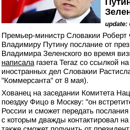
Путин
Зеле
update: 
Премьер-министр Словакии Роберт 
Владимиру Путину послание от пре
Владимира Зеленского во время визи
написала
газета Teraz со ссылкой н
иностранных дел Словакии Растисла
"Коммерсанта" от 8 мая).
Хованец на заседании Комитета Нац
поездку Фицо в Москву: "он встрети
России и сможет передать послания
с которым дважды контактировал на
также сможет получить от президен