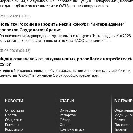
Морские линии, обслуживающие направление Турция—Новороссийск, массов
вводят надбавки за военные риски (WRS) на этих направлениях.
05-08-2026 (10:01)
Попытку России возродить некий конкурс "Интервидение"
пресекла Саудовская Аравия
Организация международного музыкального конкурса "Интервидение" в 2026
году стоит под вопросом, написал 5 августа ТАСС со ссылкой на...
05-08-2026 (09:48)
Индия отказалась от покупки новых российских истребителей
СУ-57
Индия в ближайшее время не будет закупать новые российские истребители
семейства "Сухой", в том числе Су-57, сообщил секретарь...
НОВОСТИ
СТАТЬИ
В СТРАНЕ
Оппозиция
Интервью
Образован
Власть
Репортаж
Медицина
Общество
Обзор
Армия
Регионы
Опрос
Полиция
Коррупция
Контркультура
Тюрьмы