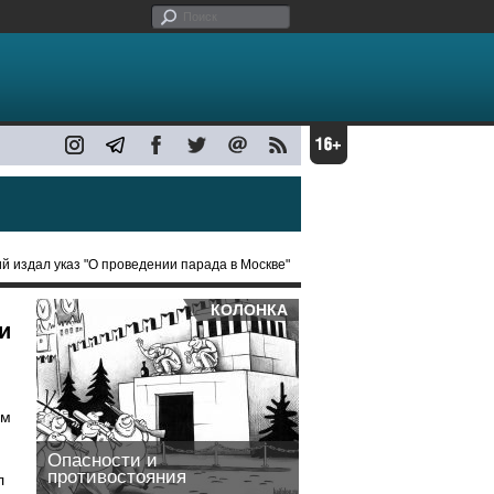
ий издал указ "О проведении парада в Москве"
КОЛОНКА
и
ом
Опасности и
противостояния
л