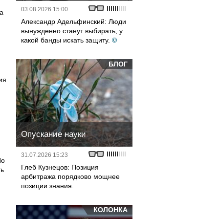
03.08.2026 15:00
а
Александр Адельфинский: Люди
вынужденно станут выбирать, у
какой банды искать защиту.
©
БЛОГ
ия
Опускание науки
31.07.2026 15:23
По
Глеб Кузнецов: Позиция
ть
арбитража порядково мощнее
позиции знания.
КОЛОНКА