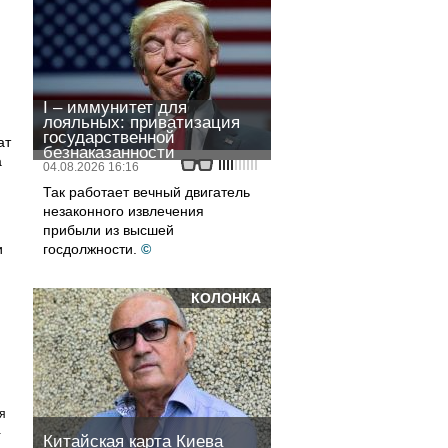
I – иммунитет для
лояльных: приватизация
государственной
ат
безнаказанности
а
04.08.2026 16:16
Так работает вечный двигатель
незаконного извлечения
прибыли из высшей
и
госдолжности.
©
.
КОЛОНКА
я
а
Китайская карта Киева