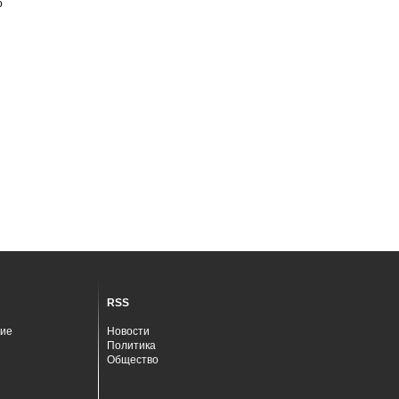
о
RSS
ие
Новости
Политика
Общество