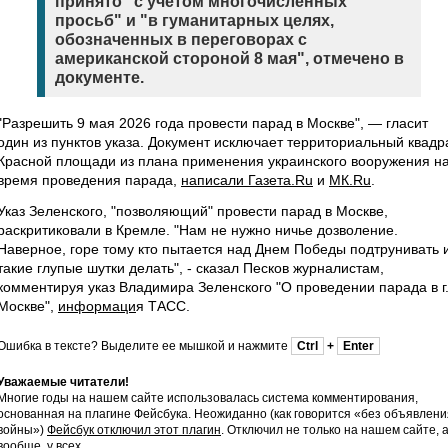
принято "с учетом многочисленных
просьб" и "в гуманитарных целях,
обозначенных в переговорах с
американской стороной 8 мая", отмечено в
документе.
"Разрешить 9 мая 2026 года провести парад в Москве", — гласит
один из пунктов указа. Документ исключает территориальный квадр
Красной площади из плана применения украинского вооружения н
время проведения парада,
написали Газета.Ru
и
МК.Ru
.
Указ Зеленского, "позволяющий" провести парад в Москве,
раскритиковали в Кремле. "Нам не нужно ничье дозволение.
Наверное, горе тому кто пытается над Днем Победы подтрунивать 
такие глупые шутки делать", - сказал Песков журналистам,
комментируя указ Владимира Зеленского "О проведении парада в г
Москве",
информаци
я ТАСС.
Ошибка в тексте? Выделите ее мышкой и нажмите
Ctrl
+
Enter
Уважаемые читатели!
Многие годы на нашем сайте использовалась система комментирования,
основанная на плагине Фейсбука. Неожиданно (как говорится «без объявлени
войны»)
Фейсбук отключил этот плагин
. Отключил не только на нашем сайте, 
вообще, у всех.