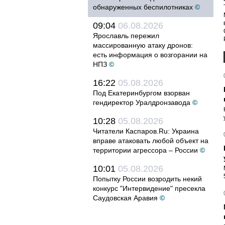
обнаруженных беспилотниках
©
09:04
06.08.2026
Ярославль пережил
массированную атаку дронов:
есть информация о возгорании на
НПЗ
©
16:22
05.08.2026
Под Екатеринбургом взорван
гендиректор Уралдронзавода
©
10:28
05.08.2026
Читатели Каспаров.Ru: Украина
вправе атаковать любой объект на
территории агрессора – России
©
10:01
05.08.2026
Попытку России возродить некий
конкурс "Интервидение" пресекла
Саудовская Аравия
©