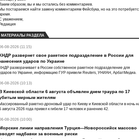
Таким образом, вы и мы остались без комментариев.
Мы постараемся найти замену комментариям Фейсбука, но на это потребуетс
время.
С уважением,
Редакция
МАТЕРИАЛЫ РАЗДЕЛА
06-08-2026 (11:15)
КНДР развернет свое ракетное подразделение в России для
нанесения ударов по Украине
КНДР разворачивает в России собственное ракетное подразделение для
ударов по Украине, информацию ГУР привели Reuters, УНИАН, АрбатМедиа.
06-08-2026 (10:13)
В Киевской области 6 августа объявлен днем траура по 17
убитым мирным жителям
Массированный ракетно-дроновый удар по Киеву и Киевской области в ночь н
5 августа 2026 года привел к гибели 17 человек и ранению 42.
06-08-2026 (10:00)
Морские линии направления Турция—Новороссийск массово
вводят надбавки за военные риски