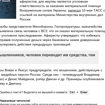
аферистов, для жертвы является уголовная
ответственность за оказание материальной помощи
Вооруженным силам Украины,
написал
10 мая ТАСС 
ссылкой на материалы Министерства внутренних дел
России.
кобы представители Минобороны, Генпрокуратуры, казначейства
 выявлена связь человека с ВСУ, что он оказал материальную помо
ит уголовное преследование. Аферисты утверждают, что избежать
тправив полученные деньги через банкоматы неким доверенным
ннулировать действие предыдущих транзакций.
ышленников, человек переводит им средства, тем
ры Вован и Лексус предупредили, что мошенники, действующие с
ь медийных персон России. Среди них – телеведущий Владимир
n) и Денис Майданов, рэпер Джиган и др. Пранкеры опубликовали
ву и Джигану.
Ошибка в тексте? Выделите ее мышкой и нажмите
Ctrl
+
Enter
Уважаемые читатели!
Многие годы на нашем сайте использовалась система комментирования,