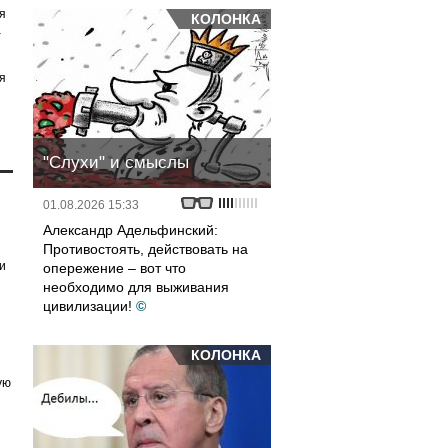
я
КОЛОНКА
а
я
"Слухи" и смыслы
01.08.2026 15:33
Александр Адельфинский:
Противостоять, действовать на
и
опережение – вот что
необходимо для выживания
цивилизации!
©
КОЛОНКА
ую