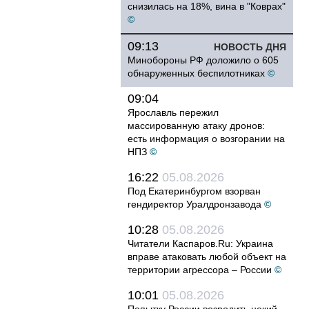
снизилась на 18%, вина в "Коврах"
©
09:13
НОВОСТЬ ДНЯ
Минобороны РФ доложило о 605
обнаруженных беспилотниках
©
09:04
Ярославль пережил
массированную атаку дронов:
есть информация о возгорании на
НПЗ
©
16:22
05.08.2026
Под Екатеринбургом взорван
гендиректор Уралдронзавода
©
10:28
05.08.2026
Читатели Каспаров.Ru: Украина
вправе атаковать любой объект на
территории агрессора – России
©
10:01
05.08.2026