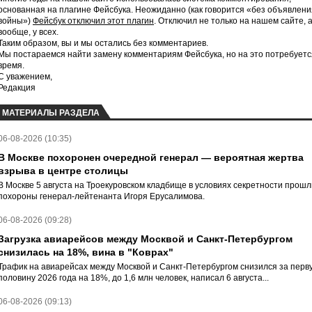
основанная на плагине Фейсбука. Неожиданно (как говорится «без объявлени
войны»)
Фейсбук отключил этот плагин
. Отключил не только на нашем сайте, 
вообще, у всех.
Таким образом, вы и мы остались без комментариев.
Мы постараемся найти замену комментариям Фейсбука, но на это потребуетс
время.
С уважением,
Редакция
МАТЕРИАЛЫ РАЗДЕЛА
06-08-2026 (10:35)
В Москве похоронен очередной генерал — вероятная жертва
взрыва в центре столицы
В Москве 5 августа на Троекуровском кладбище в условиях секретности прошл
похороны генерал-лейтенанта Игоря Ерусалимова.
06-08-2026 (09:28)
Загрузка авиарейсов между Москвой и Санкт-Петербургом
снизилась на 18%, вина в "Коврах"
Трафик на авиарейсах между Москвой и Санкт-Петербургом снизился за перв
половину 2026 года на 18%, до 1,6 млн человек, написал 6 августа...
06-08-2026 (09:13)