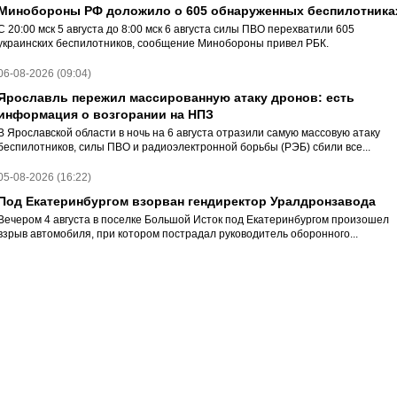
Минобороны РФ доложило о 605 обнаруженных беспилотника
С 20:00 мск 5 августа до 8:00 мск 6 августа силы ПВО перехватили 605
украинских беспилотников, сообщение Минобороны привел РБК.
06-08-2026 (09:04)
Ярославль пережил массированную атаку дронов: есть
информация о возгорании на НПЗ
В Ярославской области в ночь на 6 августа отразили самую массовую атаку
беспилотников, силы ПВО и радиоэлектронной борьбы (РЭБ) сбили все...
05-08-2026 (16:22)
Под Екатеринбургом взорван гендиректор Уралдронзавода
Вечером 4 августа в поселке Большой Исток под Екатеринбургом произошел
взрыв автомобиля, при котором пострадал руководитель оборонного...