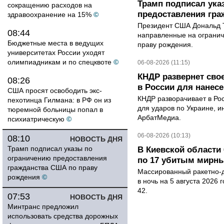
Трамп подписал ука
сокращению расходов на
предоставления гра
здравоохранение на 15%
©
Президент США Дональд Т
08:44
направленные на ограни
Бюджетные места в ведущих
праву рождения.
университетах России уходят
олимпиадникам и по спецквоте
©
06-08-2026 (11:15)
КНДР развернет сво
08:26
в России для нанесе
США просят освободить экс-
КНДР разворачивает в Ро
пехотинца Гилмана: в РФ он из
для ударов по Украине, 
тюремной больницы попал в
АрбатМедиа.
психиатрическую
©
06-08-2026 (10:13)
08:10
НОВОСТЬ ДНЯ
Трамп подписал указы по
В Киевской области 
ограничению предоставления
по 17 убитым мирн
гражданства США по праву
Массированный ракетно-д
рождения
©
в ночь на 5 августа 2026 
42.
07:53
НОВОСТЬ ДНЯ
Минтранс предложил
использовать средства дорожных