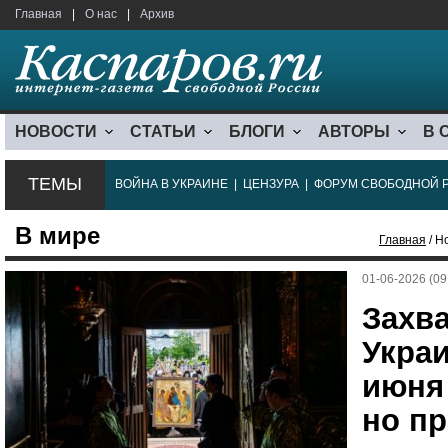
Главная
|
О нас
|
Архив
НОВОСТИ
СТАТЬИ
БЛОГИ
АВТОРЫ
В 
ТЕМЫ
ВОЙНА В УКРАИНЕ
|
ЦЕНЗУРА
|
ФОРУМ СВОБОДНОЙ 
В мире
Главная
/ Н
01-06-2026 (09
Захв
Укра
июня
но пр