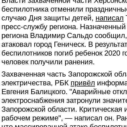
Власти захваченной части Херсонск
беспилотника отменили праздничны
случаю Дня защиты детей,
написал
пресс-службу региона. Назначенный
региона Владимир Сальдо сообщил,
атаковал город Геническ. В результа
беспилотников погиб ребенок 2020 г
человек получили ранения.
Захваченная часть Запорожской обл
электричества, РБК
привёл
информац
Евгения Балицкого. "Аварийные отк
электроснабжения затронули значит
Запорожской области. Критическая 
рабочем режиме", — написал он. Ра
что массированной атаке беспилотни