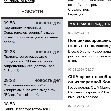
Мы постараемся найти за
бензином за месяц
потребуется время.
С уважением,
НОВОСТИ
Редакция
09:58
НОВОСТЬ ДНЯ
МАТЕРИАЛЫ РАЗДЕЛА
Под аннексированным
Севастополем военный открыл
07-08-2026 (09:58)
огонь по сослуживцам и жителям
Под аннексированн
села
©
огонь по сослуживц
09:38
В селе Хмельницкое неда
НОВОСТЬ ДНЯ
российский военноый 4 ав
Правительство разрешило
затем по...
продавать в РФ бензин ранее
запрещенных стандартов Евро —
07-08-2026 (08:26)
2, 3 и 4
©
США просят освобод
09:23
НОВОСТЬ ДНЯ
он из тюремной бол
"Системная оппозиция" и
Госсекретарь США Марко 
избиркомы пытаются выдавить
Сергеем Лавровым 23 ию
"Яблоко" с выборов
©
бывшего морского...
08:58
07-08-2026 (08:10)
Санкт-Петербург готовится к