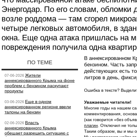
Энергодар. По его словам, обломки 
возле роддома — там сгорел микроа
четыре легковых автомобиля, в зда
окна. Еще одна атака пришлась на 
повреждения получила одна квартир
В аннексированном К
ПО ТЕМЕ
бензином. Часть запр
действующих есть тол
Жители
07-06-2026
литров в день, фикс
аннексированного Крыма на фоне
проблем с бензином раскупают
Ошибка в тексте? Выдел
продукты
Еще в одном
03-06-2026
Уважаемые читатели!
аннексированном регионе ввели
Многие годы на нашем са
талоны на бензин
комментирования, основа
(как говорится «без объ
Власть
02-06-2026
плагин
. Отключил не толь
аннексированного Крыма
Таким образом, вы и мы о
обещает разрешить ситуацию с