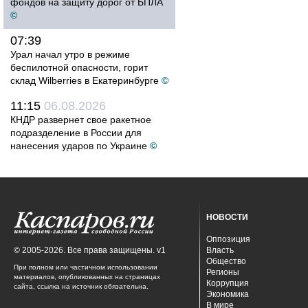
фондов на защиту дорог от БПЛА
©
07:39
Урал начал утро в режиме
беспилотной опасности, горит
склад Wilberries в Екатеринбурге
©
11:15
06.08.2026
КНДР развернет свое ракетное
подразделение в России для
нанесения ударов по Украине
©
НОВОСТИ
Оппозиция
© 2005-2026. Все права защищены. v1
Власть
Общество
При полном или частичном использовании
Регионы
материалов, опубликованных на страницах
Коррупция
сайта, ссылка на источник обязательна.
Экономика
В мире