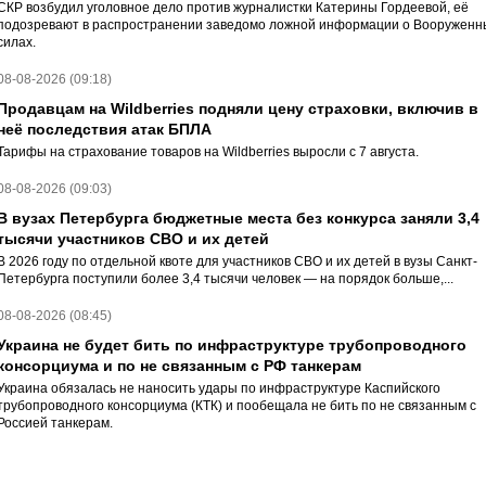
СКР возбудил уголовное дело против журналистки Катерины Гордеевой, её
подозревают в распространении заведомо ложной информации о Вооруженн
силах.
08-08-2026 (09:18)
Продавцам на Wildberries подняли цену страховки, включив в
неё последствия атак БПЛА
Тарифы на страхование товаров на Wildberries выросли с 7 августа.
08-08-2026 (09:03)
В вузах Петербурга бюджетные места без конкурса заняли 3,4
тысячи участников СВО и их детей
В 2026 году по отдельной квоте для участников СВО и их детей в вузы Санкт-
Петербурга поступили более 3,4 тысячи человек — на порядок больше,...
08-08-2026 (08:45)
Украина не будет бить по инфраструктуре трубопроводного
консорциума и по не связанным с РФ танкерам
Украина обязалась не наносить удары по инфраструктуре Каспийского
трубопроводного консорциума (КТК) и пообещала не бить по не связанным с
Россией танкерам.