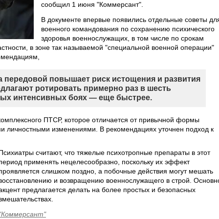
сообщил 1 июня "Коммерсант".
В документе впервые появились отдельные советы дл
военного командования по сохранению психического
здоровья военнослужащих, в том числе по срокам
астности, в зоне так называемой "специальной военной операции"
комендациям,
а передовой повышает риск истощения и развития
едлагают ротировать примерно раз в шесть
ных интенсивных боях — еще быстрее.
 комплексного ПТСР, которое отличается от привычной формы
ими личностными изменениями. В рекомендациях уточнен подход к
Психиатры считают, что тяжелые психотропные препараты в этот
период применять нецелесообразно, поскольку их эффект
проявляется слишком поздно, а побочные действия могут мешать
восстановлению и возвращению военнослужащего в строй. Основн
акцент предлагается делать на более простых и безопасных
вмешательствах.
"Коммерсант"