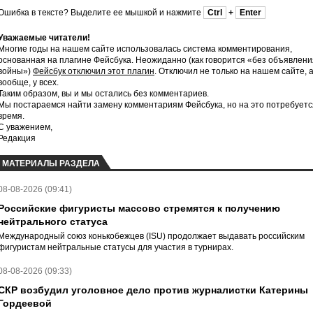
Ошибка в тексте? Выделите ее мышкой и нажмите
Ctrl
+
Enter
Уважаемые читатели!
Многие годы на нашем сайте использовалась система комментирования,
основанная на плагине Фейсбука. Неожиданно (как говорится «без объявлени
войны»)
Фейсбук отключил этот плагин
. Отключил не только на нашем сайте, 
вообще, у всех.
Таким образом, вы и мы остались без комментариев.
Мы постараемся найти замену комментариям Фейсбука, но на это потребуетс
время.
С уважением,
Редакция
МАТЕРИАЛЫ РАЗДЕЛА
08-08-2026 (09:41)
Российские фигуристы массово стремятся к получению
нейтрального статуса
Международный союз конькобежцев (ISU) продолжает выдавать российским
фигуристам нейтральные статусы для участия в турнирах.
08-08-2026 (09:33)
СКР возбудил уголовное дело против журналистки Катерины
Гордеевой