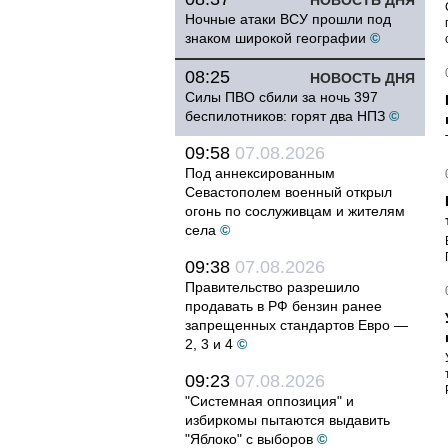
НОВОСТЬ ДНЯ
Ночные атаки ВСУ прошли под
знаком широкой географии
©
08:25
НОВОСТЬ ДНЯ
Силы ПВО сбили за ночь 397
беспилотников: горят два НПЗ
©
09:58
07.08.2026
Под аннексированным
Севастополем военный открыл
огонь по сослуживцам и жителям
села
©
09:38
07.08.2026
Правительство разрешило
продавать в РФ бензин ранее
запрещенных стандартов Евро —
2, 3 и 4
©
09:23
07.08.2026
"Системная оппозиция" и
избиркомы пытаются выдавить
"Яблоко" с выборов
©