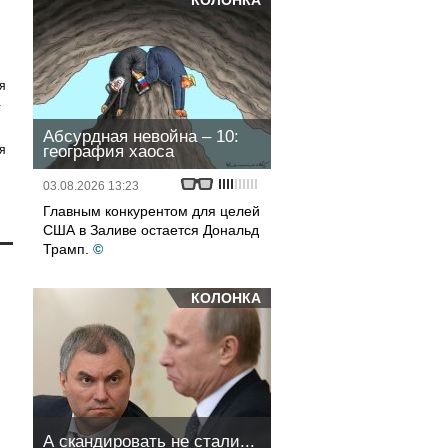
КОЛОНКА
я
а
Абсурдная невойна – 10:
география хаоса
я
03.08.2026 13:23
Главным конкурентом для целей
США в Заливе остается Дональд
Трамп.
©
КОЛОНКА
А скандировать не стали...