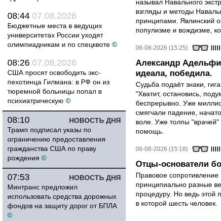
называл Навального экст
взгляды и методы Наваль
08:44
07.08.2026
принципами. Явлинский о
Бюджетные места в ведущих
популизме и вождизме, ко
университетах России уходят
олимпиадникам и по спецквоте
©
06-08-2026 (15:25)
08:26
07.08.2026
Александр Адельфин
США просят освободить экс-
идеала, победила.
пехотинца Гилмана: в РФ он из
Судьба подаёт знаки, гига
тюремной больницы попал в
"Хватит, остановись, поду
психиатрическую
©
беспрерывно. Уже миллио
смягчали падение, начато
08:10
НОВОСТЬ ДНЯ
воле. Уже толпы "врачей
Трамп подписал указы по
помощь.
ограничению предоставления
гражданства США по праву
06-08-2026 (15:18)
рождения
©
Отцы-основатели бо
Правовое сопротивление 
07:53
НОВОСТЬ ДНЯ
принципиально разные ве
Минтранс предложил
процедуру. Но ведь этой 
использовать средства дорожных
в которой шесть человек.
фондов на защиту дорог от БПЛА
©