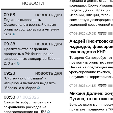
Украина и девять стран 
НОВОСТИ
коалицию. Кроме Украины,
Лидеры Дании, Франции, 
09:58
НОВОСТЬ ДНЯ
Испании, Швеции, Украин
Под аннексированным
совместную декларацию о
Севастополем военный открыл
усиленной современной п
огонь по сослуживцам и жителям
07-08-2026 (15:58)
села
©
Андрей Пионтковски
09:38
НОВОСТЬ ДНЯ
надеждой, фиксиров
Правительство разрешило
руководства КНР...
продавать в РФ бензин ранее
Товарищ Си потребует от
запрещенных стандартов Евро —
прекратить огонь "по лини
2, 3 и 4
©
Пекине на следующей нед
урегулирование кризиса, 
09:23
НОВОСТЬ ДНЯ
нерушимой территориальн
"Системная оппозиция" и
избиркомы пытаются выдавить
07-08-2026 (14:12)
"Яблоко" с выборов
©
Михаил Долиев: хочу
08:58
07.08.2026
Путина, то он тоже з
Санкт-Петербург готовится к
Больше всего меня поража
сокращению расходов на
призывает поддержать "Яб
здравоохранение на 15%
©