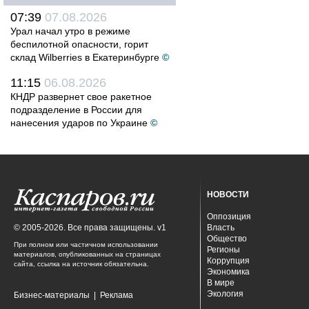
07:39
07.08.2026
Урал начал утро в режиме
беспилотной опасности, горит
склад Wilberries в Екатеринбурге
©
11:15
06.08.2026
КНДР развернет свое ракетное
подразделение в России для
нанесения ударов по Украине
©
НОВОСТИ
Оппозиция
© 2005-2026. Все права защищены. v1
Власть
Общество
При полном или частичном использовании
Регионы
материалов, опубликованных на страницах
Коррупция
сайта, ссылка на источник обязательна.
Экономика
В мире
Экология
Бизнес-материалы
|
Реклама