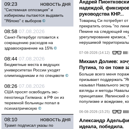
Андрей Пионтковски
09:23
НОВОСТЬ ДНЯ
надеждой, фиксиров
"Системная оппозиция" и
руководства КНР...
избиркомы пытаются выдавить
Товарищ Си потребует от
"Яблоко" с выборов
©
прекратить огонь "по лини
08:58
07.08.2026
Пекине на следующей нед
урегулирование кризиса, 
Санкт-Петербург готовится к
нерушимой территориальн
сокращению расходов на
здравоохранение на 15%
©
07-08-2026 (14:12)
08:44
07.08.2026
Михаил Долиев: хочу
Бюджетные места в ведущих
Путина, то он тоже з
университетах России уходят
Больше всего меня поража
олимпиадникам и по спецквоте
©
призывает поддержать "Яб
называл Навального экст
08:26
07.08.2026
взгляды и методы Наваль
США просят освободить экс-
принципами. Явлинский о
пехотинца Гилмана: в РФ он из
популизме и вождизме, ко
тюремной больницы попал в
психиатрическую
©
06-08-2026 (15:25)
08:10
НОВОСТЬ ДНЯ
Александр Адельфин
Трамп подписал указы по
идеала, победила.