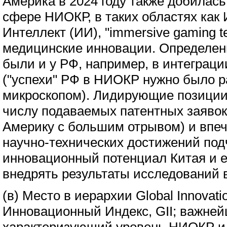
Америка в 2024 году также добилась
сфере НИОКР, в таких областях как
Интеллект (ИИ), "immersive gaming te
медицинские инновации. Определе
были и у РФ, например, в интеграц
("успехи" РФ в НИОКР нужно было р
микроскопом). Лидирующие позиции
числу подаваемых патентных заявок
Америку с большим отрывом) и впе
научно-технических достижений по
инновационный потенциал Китая и е
внедрять результаты исследований в
(в) Место в иерархии Global Innovat
Инновационный Индекс, GII; важней