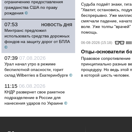
ограничению предоставления
Судьба подаёт знаки, гига
гражданства США по праву
"Хватит, остановись, поду
рождения
©
беспрерывно. Уже миллио
смягчали падение, начато
07:53
НОВОСТЬ ДНЯ
воле. Уже толпы "врачей
Минтранс предложил
помощь.
использовать средства дорожных
фондов на защиту дорог от БПЛА
06-08-2026 (15:18)
©
Отцы-основатели бо
07:39
07.08.2026
Правовое сопротивление 
Урал начал утро в режиме
принципиально разные ве
беспилотной опасности, горит
процедуру. Но ведь этой 
склад Wilberries в Екатеринбурге
©
в которой шесть человек.
11:15
06.08.2026
КНДР развернет свое ракетное
подразделение в России для
нанесения ударов по Украине
©