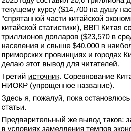
2025 году составил 20,6 триллиона 
текущему курсу ($14,700 на душу на
"спрятанной части китайской эконом
китайской статистики), ВВП Китая с
триллионов долларов ($23,570 в ср
населения и свыше $40,000 в наибо
приморских провинциях и городах Ки
делаю этот вывод для читателей.
Третий
источник
. Соревнование Кит
НИОКР (упрощенное название).
Здесь я, пожалуй, пока остановлюсь
статьи.
Предварительный же вывод таков: з
в условиях замедления темпов эконо