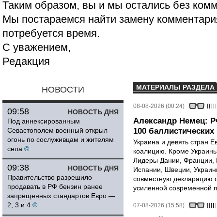
Таким образом, вы и мы остались без ком
Мы постараемся найти замену комментария
потребуется время.
С уважением,
Редакция
МАТЕРИАЛЫ РАЗДЕЛА
НОВОСТИ
08-08-2026 (00:24)
09:58
НОВОСТЬ ДНЯ
Александр Немец: Р
Под аннексированным
Севастополем военный открыл
100 баллистических 
огонь по сослуживцам и жителям
Украина и девять стран 
села
©
коалицию. Кроме Украины,
Лидеры Дании, Франции, 
09:38
НОВОСТЬ ДНЯ
Испании, Швеции, Украин
Правительство разрешило
совместную декларацию о
продавать в РФ бензин ранее
усиленной современной п
запрещенных стандартов Евро —
2, 3 и 4
©
07-08-2026 (15:58)