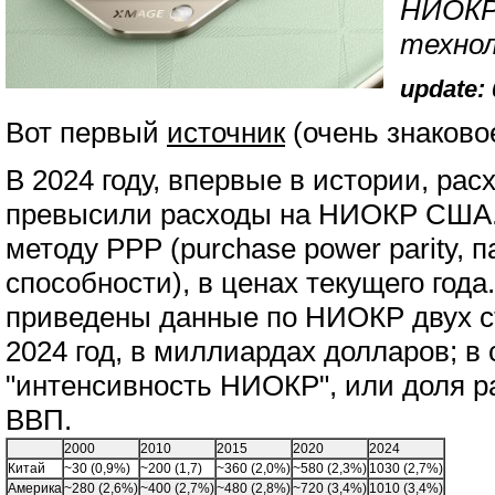
НИОКР,
технол
update: 
Вот первый
источник
(очень знаково
В 2024 году, впервые в истории, ра
превысили расходы на НИОКР США.
методу РРР (purchase power parity, 
способности), в ценах текущего год
приведены данные по НИОКР двух ст
2024 год, в миллиардах долларов; в
"интенсивность НИОКР", или доля 
ВВП.
2000
2010
2015
2020
2024
Китай
~30 (0,9%)
~200 (1,7)
~360 (2,0%)
~580 (2,3%)
1030 (2,7%)
Америка
~280 (2,6%)
~400 (2,7%)
~480 (2,8%)
~720 (3,4%)
1010 (3,4%)