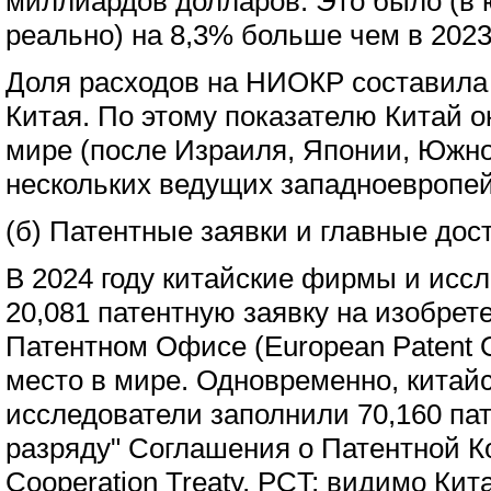
миллиардов долларов. Это было (в ю
реально) на 8,3% больше чем в 2023 
Доля расходов на НИОКР составила 
Китая. По этому показателю Китай о
мире (после Израиля, Японии, Южн
нескольких ведущих западноевропей
(б) Патентные заявки и главные дос
В 2024 году китайские фирмы и исс
20,081 патентную заявку на изобрет
Патентном Офисе (European Patent O
место в мире. Одновременно, китай
исследователи заполнили 70,160 пат
разряду" Соглашения о Патентной К
Cooperation Treaty, PCT; видимо Ки