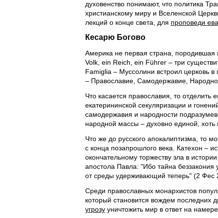
духовенство понимают, что политика Тра
христианскому миру и Вселенской Церкви
лекций о конце света, для
проповеди ева
Кесарю Богово
Америка не первая страна, породившая 
Volk, ein Reich, ein Führer – три сущест
Famiglia – Муссолини встроил церковь в 
– Православие, Самодержавие, Народнос
Что касается православия, то отделить 
екатерининской секуляризации и гонени
самодержавия и народности подразумева
народной массы – духовно единой, хоть
Что же до русского апокалиптизма, то м
с конца позапрошлого века. Катехон – 
окончательному торжеству зла в истории,
апостола Павла: "Ибо тайна беззакония у
от среды удерживающий теперь" (2 Фес 2
Среди православных монархистов попул
который становится вождем последних дн
угрозу
уничтожить мир в ответ на намерен