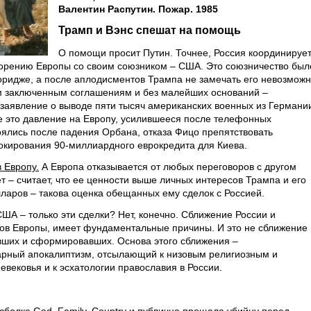
Валентин Распутин. Пожар. 1985
Трамп и Вэнс спешат на помощь
О помощи просит Путин. Точнее, Россия координируе
корению Европы со своим союзником – США. Это союзничество был
оридже, а после аплодисментов Трампа не замечать его невозможн
 заключенным соглашениям и без малейших оснований –
 заявление о выводе пяти тысяч американских военных из Германи
се это давление на Европу, усилившееся после телефонных
оялись после падения Орбана, отказа Фицо препятствовать
окирования 90-миллиардного еврокредита для Киева.
 Европу.
А Европа отказывается от любых переговоров с другом
 – считает, что ее ценности выше личных интересов Трампа и его
лларов – такова оценка обещанных ему сделок с Россией.
США – только эти сделки? Нет, конечно. Сближение России и
ов Европы, имеет фундаментальные причины. И это не сближение
авших и сформировавших. Основа этого сближения –
арный апокалиптизм, отсылающий к низовым религиозным и
вековья и к эсхатологии православия в России.