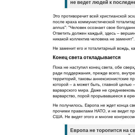
не ведет людей к последне
Это противоречит всей христианской эсх
после краха коммунистической тоталитар
annus": "Человек осознает свое богодан
Ответить должен каждый, здесь – вершин
никакой коллектив человека не заменят".
Не заменит его и тоталитарный вождь, ка
Конец света откладывается
Пока не наступил конец света, обе свер
ради поддержания, прежде всего, внутре
территорий, таковы аннексионистские пр
которой – а может быть, главной целью
варварского мира. Даже не средневеков
варварство, порой прорывавшееся в ере
Не получилось. Европа не ждет конца св
прочими правилами НАТО, и не видит пр
США. Не видят этого и многие конгрессме
Европа не торопится на с