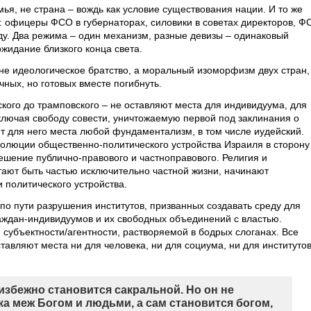
емья, не страна – вождь как условие существования нации. И то же
F: офицеры ФСО в губернаторах, силовики в советах директоров, Ф
ду. Два режима – один механизм, разные девизы – одинаковый
жидание близкого конца света.
 не идеологическое братство, а моральный изоморфизм двух стран,
ных, но готовых вместе погибнуть.
кого до трамповского – не оставляют места для индивидуума, для
включая свободу совести, уничтожаемую первой под заклинания о
ет для него места любой фундаментализм, в том числе иудейский.
олюции общественно-политического устройства Израиля в сторону
ешение публично-правового и частноправового. Религия и
тают быть частью исключительно частной жизни, начинают
политического устройства.
по пути разрушения институтов, призванных создавать среду для
аждан-индивидуумов и их свободных объединений с властью.
 субъектности/агентности, растворяемой в бодрых слоганах. Все
авляют места ни для человека, ни для социума, ни для институто
збежно становится сакральной. Но он не
а меж Богом и людьми, а сам становится богом,