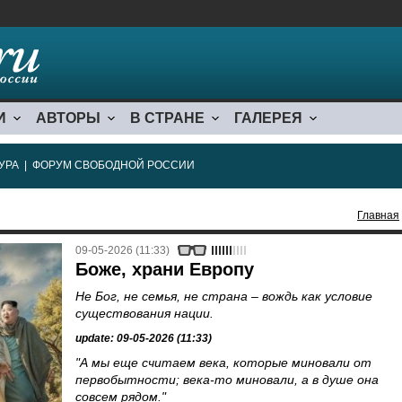
И
АВТОРЫ
В СТРАНЕ
ГАЛЕРЕЯ
УРА
|
ФОРУМ СВОБОДНОЙ РОССИИ
Главная
09-05-2026 (11:33)
Боже, храни Европу
Не Бог, не семья, не страна – вождь как условие
существования нации.
update: 09-05-2026 (11:33)
"А мы еще считаем века, которые миновали от
первобытности; века-то миновали, а в душе она
совсем рядом."