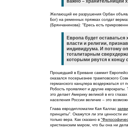
важно – хранительницей х
Желающий ее разрушения Орбан объявлял
Бог) на ременных пряжках солдат верма
(Брянчанинова): "Ересь есть прикровенн
Европа будет оставаться 
власти и религии, призн
индивидуума. И потому о
тоталитарным сверхдержав
которыми рвутся к концу 
Прошедший в Ереване саммит Европейско
оказался посерьезнее трамповского Сов
германского канцлера воздержаться от 
Робость проявляют и другие еврократы.
это делает Америку великой в его глазах
населения России величие – это возмож
Глава евродипломатии Кая Каллас
заяв
принципы". Окажутся ли эти ценности ин
только вера. Как сказано в
"Философичес
христианским миром, что бы она ни дела