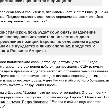
ристианских ценностей и принципов.
 себя таким хранителем, что напоминает "Gott mit uns" (С нами
хта. Подтверждается
классическое определение
святителя Игнатия
ое отвержение христианства".
христианской, пока будет соблюдать разделение
авая последнюю исключительно частным дело
пределение позиции Европы по отношению к двум
ам не нуждается в лихих слоганах, вроде тех, с
света Россия и Америка.
го политического сообщества, существующего с 2022 года,
ета мира, но страх перед действиями президента США вынудил
поездки в Армению и сделать несколько оправдательных заявлений.
 Трамп сохраняет возможности для шантажа европейцев – именно
 и в глазах его электората. А для Путина и абсолютного большинст
ность захвата и разрушения Европы.
ила
в Ереване: "Европа – это не просто география. Это ценности и
тегрирующими, смогут ли сплотить народы Европы? Ответа нет. Ес
ких письмах" Петра Чаадаева
: "Европа и сейчас еще является
ла".