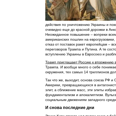
действия по уничтожению Украины и по
очевидно еще до красной дорожки в Анк
Неожиданное повышение – вопреки всем
американских пошлин на еврогрузовики,
отказ от поставок ракет европейцам – в
переговоров Трампа и Путина. А те сост
вступлению Украины в Евросоюз и разбл
Трамп приглашает Россию к вторжению в
Трампа. И вообще много о себе понимает
окружения, тех самых 14 триллионов до
Так что же, выходит, основа союза РФ и 
Америки, превращающихся в антагонист
элит, а сближение масс, эти элиты избр
фундаментализм и апокалиптизм. Вульг
социальным движениям западного средне
И снова последние дни