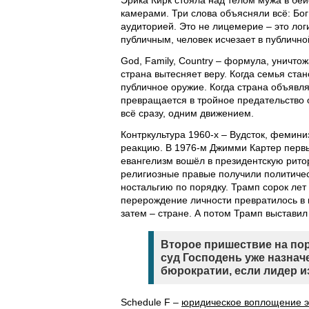
Эрика Кирк стояла над телом мужа в бей
камерами. Три слова объясняли всё: Бог
аудиторией. Это не лицемерие – это ло
публичным, человек исчезает в публично
God, Family, Country – формула, уничто
страна вытесняет веру. Когда семья ста
публичное оружие. Когда страна объявл
превращается в тройное предательство 
всё сразу, одним движением.
Контркультура 1960-х – Вудсток, фемин
реакцию. В 1976-м Джимми Картер первым
евангелизм вошёл в президентскую ритор
религиозные правые получили политичес
ностальгию по порядку. Трамп сорок лет 
перерождение личности превратилось в 
затем – стране. А потом Трамп выставил 
Второе пришествие на пор
суд Господень уже назна
бюрократии, если лидер 
Schedule F –
юридическое воплощение э