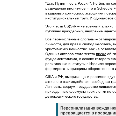
"Есть Путин – есть Россия". Не Бог, не с
разрушение институтов, что и Schedule 
в кадровых комиссиях, эсвошники повсю
институциональный труп. И одинаковое о
Это и есть US(S)R – не военный альянс,
публично враждебных, внутренне идентич
Все перечисленные слоганы – от уваровс
личности, для прав и свобод человека, 
христианских ценностях. Как не оставля
Один из авторов этого текста
писал
об эв
фундаментализма, в основе которого см
религиозные институты в Израиле перес
формировать принципы общественного и 
США и РФ, американцы и россияне идут 
активного взаимодействия свободных гр
Личность, социум, государство лишаются
приведенные формулы-трехчленки не ост
демократического государства.
Персонализация вождя неи
превращается в посредник