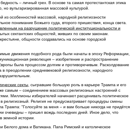
 бедность – личный грех. В основе та самая протестантская этика
, но вульгаризированная массовой культурой.
ой из особенностей массовой, народной религиозности
льное понимание Божьего суда, второго пришествия, конца света.
вленным на разрушение политической институциональности и
ытых сектантских общностей, живших по своим законам.
крестьяне, общности создавались на основе городской
чимые движения подобного рода были начаты в эпоху Реформации,
муникационная революция – изобретение и распространение
 Европы была процессом долгим и противоречивым. Расколдование
 а в преодолении средневековой религиозности, народного
разрушительным.
тические секты,
сыгравшие большую роль в карьере Трампа и его
же самым – соединением массовых религиозных настроений с
ями. Миллионы избирателей начинают расценивать политическое
 в религиозный. Религия не предусматривает процедуры смены
ла Трампа: "Голосуйте за меня – и вам больше никогда не придётся
ии очевидны – пришел вождь последних дней. Иное дело, что
 в земной истории.
ии Белого дома и Ватикана. Папа Римский и католическое