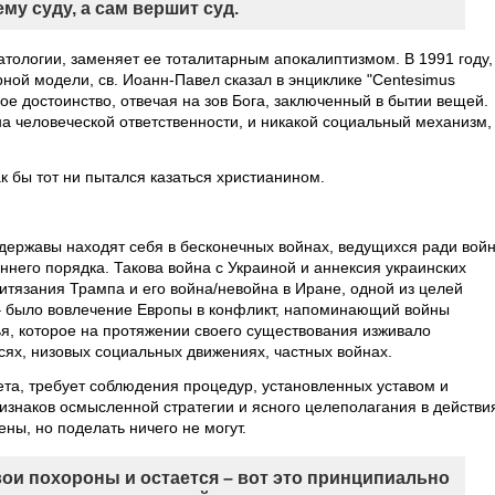
му суду, а сам вершит суд.
атологии, заменяет ее тоталитарным апокалиптизмом. В 1991 году,
ной модели, св. Иоанн-Павел сказал в энциклике "Centesimus
ное достоинство, отвечая на зов Бога, заключенный в бытии вещей.
а человеческой ответственности, и никакой социальный механизм,
к бы тот ни пытался казаться христианином.
хдержавы находят себя в бесконечных войнах, ведущихся ради войн
ннего порядка. Такова война с Украиной и аннексия украинских
итязания Трампа и его война/невойна в Иране, одной из целей
 – было вовлечение Европы в конфликт, напоминающий войны
ья, которое на протяжении своего существования изживало
сях, низовых социальных движениях, частных войнах.
ета, требует соблюдения процедур, установленных уставом и
изнаков осмысленной стратегии и ясного целеполагания в действи
ны, но поделать ничего не могут.
вои похороны и остается – вот это принципиально