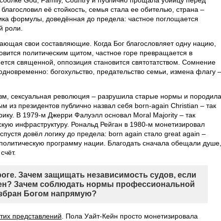
сболке God, Family, Country и публично прощала убийцу перед
 благословил её стойкость, семья стала ее обителью, страна –
гика формулы, доведённая до предела: частное поглощается
й роли.
жающая свои составляющие. Когда Бог благословляет одну нацию,
новится политическим щитом, частное горе превращается в
яется священной, оппозиция становится святотатством. Сомнение
одновременно: богохульство, предательство семьи, измена флагу 
изм, сексуальная революция – разрушила старые нормы и породил
 из президентов публично назвал себя born-again Christian – так
ику. В 1979-м Джерри Фалуэлл основал Moral Majority – так
кую инфраструктуру. Рональд Рейган в 1980-м монетизировал
спустя довёл логику до предела: born again стало great again –
политическую программу нации. Благодать сначала обещали душе
счёт.
оге. Зачем защищать независимость судов, если
чен? Зачем соблюдать нормы профессиональной
избран Богом напрямую?
тих представлений
. Пола Уайт-Кейн просто монетизировала