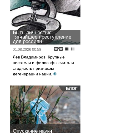
Быть личностью –
тягчайшее преступление
для россиян
–
01.08.2026 00:58
Лев Владимиров: Крупные
а
писатели и философы считали
стадность признаком
дегенерации нации.
©
,
БЛОГ
Опускание науки