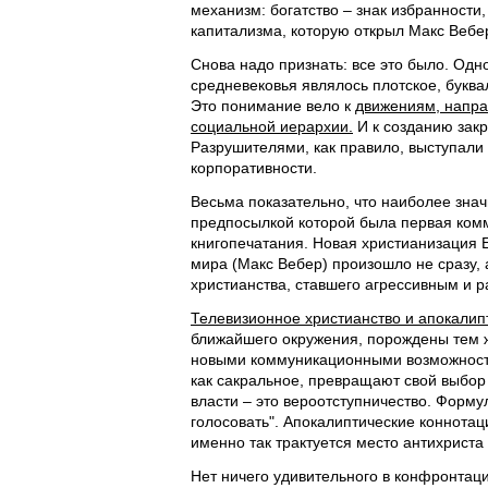
механизм: богатство – знак избранности,
капитализма, которую открыл Макс Вебер
Снова надо признать: все это было. Одн
средневековья являлось плотское, буква
Это понимание вело к
движениям, напра
социальной иерархии.
И к созданию закр
Разрушителями, как правило, выступали 
корпоративности.
Весьма показательно, что наиболее зна
предпосылкой которой была первая ком
книгопечатания. Новая христианизация
мира (Макс Вебер) произошло не сразу,
христианства, ставшего агрессивным и 
Телевизионное христианство и апокалип
ближайшего окружения, порождены тем 
новыми коммуникационными возможност
как сакральное, превращают свой выбор
власти – это вероотступничество. Форму
голосовать". Апокалиптические коннотац
именно так трактуется место антихриста
Нет ничего удивительного в конфронтац