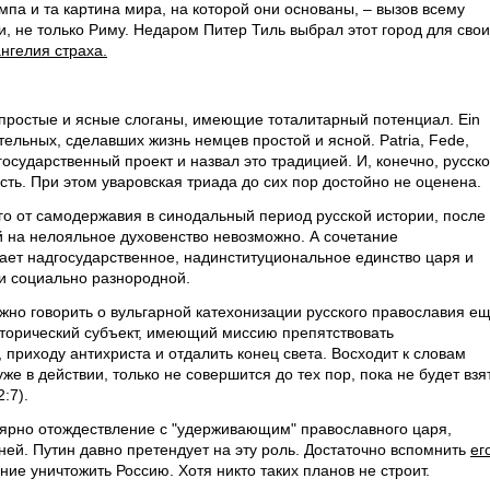
мпа и та картина мира, на которой они основаны, – вызов всему
, не только Риму. Недаром Питер Тиль выбрал этот город для свои
нгелия страха.
простые и ясные слоганы, имеющие тоталитарный потенциал. Ein
вительных, сделавших жизнь немцев простой и ясной. Patria, Fede,
государственный проект и назвал это традицией. И, конечно, русск
ть. При этом уваровская триада до сих пор достойно не оценена.
его от самодержавия в синодальный период русской истории, после
й на нелояльное духовенство невозможно. А сочетание
ет надгосударственное, надинституциональное единство царя и
 и социально разнородной.
ожно говорить о вульгарной катехонизации русского православия е
исторический субъект, имеющий миссию препятствовать
 приходу антихриста и отдалить конец света. Восходит к словам
же в действии, только не совершится до тех пор, пока не будет взя
:7).
ярно отождествление с "удерживающим" православного царя,
ей. Путин давно претендует на эту роль. Достаточно вспомнить
ег
ие уничтожить Россию. Хотя никто таких планов не строит.