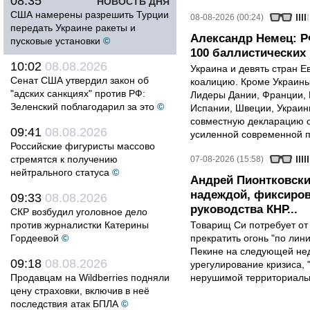
08:35
НОВОСТЬ ДНЯ
США намерены разрешить Турции
08-08-2026 (00:24)
передать Украине ракеты и
Александр Немец: Р
пусковые установки
©
100 баллистических 
10:02
08.08.2026
Украина и девять стран 
Сенат США утвердил закон об
коалицию. Кроме Украины,
"адских санкциях" против РФ:
Лидеры Дании, Франции, 
Зеленский поблагодарил за это
©
Испании, Швеции, Украин
совместную декларацию о
09:41
08.08.2026
усиленной современной п
Российские фигуристы массово
стремятся к получению
07-08-2026 (15:58)
нейтрального статуса
©
Андрей Пионтковски
надеждой, фиксиров
09:33
08.08.2026
руководства КНР...
СКР возбудил уголовное дело
против журналистки Катерины
Товарищ Си потребует от
Гордеевой
©
прекратить огонь "по лини
Пекине на следующей нед
09:18
08.08.2026
урегулирование кризиса, 
Продавцам на Wildberries подняли
нерушимой территориальн
цену страховки, включив в неё
последствия атак БПЛА
©