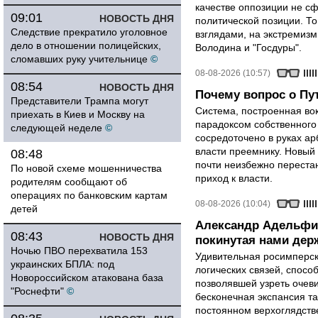
качестве оппозиции не сф
09:01
НОВОСТЬ ДНЯ
политической позиции. Т
Следствие прекратило уголовное
взглядами, на экстремизм
дело в отношении полицейских,
Володина и "Госдуры".
сломавших руку учительнице
©
08-08-2026 (10:57)
08:54
НОВОСТЬ ДНЯ
Почему вопрос о Пут
Представители Трампа могут
Система, построенная вок
приехать в Киев и Москву на
парадоксом собственного
следующей неделе
©
сосредоточено в руках ар
власти преемнику. Новый 
08:48
почти неизбежно перестан
По новой схеме мошенничества
приход к власти.
родителям сообщают об
операциях по банковским картам
08-08-2026 (10:04)
детей
Александр Адельфи
08:43
НОВОСТЬ ДНЯ
покинутая нами держ
Ночью ПВО перехватила 153
Удивительная росимперск
украинских БПЛА: под
логических связей, спосо
Новороссийском атакована база
позволявшей узреть очев
"Роснефти"
©
бесконечная экспансия т
постоянном верхоглядств