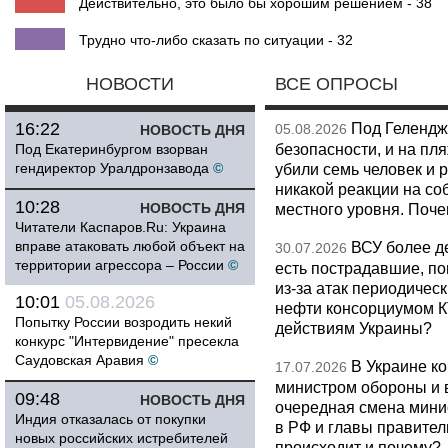
Действительно, это было бы хорошим решением - 38
Трудно что-либо сказать по ситуации - 32
НОВОСТИ
ВСЕ ОПРОСЫ
16:22
Под Гелендж
05.08.2026
НОВОСТЬ ДНЯ
безопасности, и на пл
Под Екатеринбургом взорван
гендиректор Уралдронзавода
©
убили семь человек и 
никакой реакции на со
10:28
НОВОСТЬ ДНЯ
местного уровня. Поч
Читатели Каспаров.Ru: Украина
вправе атаковать любой объект на
ВСУ более де
30.07.2026
территории агрессора – России
©
есть пострадавшие, п
из-за атак периодическ
10:01
05.08.2026
нефти консорциумом КТ
Попытку России возродить некий
действиям Украины?
конкурс "Интервидение" пресекла
Саудовская Аравия
©
В Украине к
17.07.2026
министром обороны и 
09:48
НОВОСТЬ ДНЯ
очередная смена мини
Индия отказалась от покупки
в РФ и главы правитель
новых российских истребителей
происходит и почему?