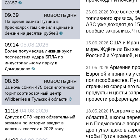
СУ-57
©
Уже более 6
26.06.2026
09:39
НОВОСТЬ ДНЯ
топливного кризиса, бе
На время визита Путина в
АЗС уже доходят до 1
Красноярск там снизили цены на
вообще закрылись. Чт
бензин на десятки рублей
©
США и Иран 
15.06.2026
09:14
05.08.2026
мире. Ждёте ли Вы за
Более полумесяца ликвидируют
Россией и Украиной, и
последствия удара БПЛА по
индустриальному парку в
Армения про
31.05.2026
Домодедово
©
Европой и приняла у с
политсообщества. Пут
08:56
НОВОСТЬ ДНЯ
страны из сферы его в
За ночь сбили 475 беспилотников:
продукты и цветы запр
горит сортировочный центр
провести референдум.
Wildberries в Тульской области
©
11:18
04.08.2026
Разгромлена
18.05.2026
Допуск к ОГЭ через обязательный
областей, школы перево
экзамен по истории введут в
и в Подмосковье повр
девятых классах в 2028 году
дрон упал даже в аэро
чтобы Путин поверил, 