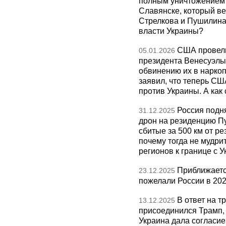
полным уничтожением э
Славянске, который ве
Стрелкова и Пушилина и
власти Украины?
США провели
05.01.2026
президента Венесуэлы 
обвинению их в нарко
заявил, что теперь СШ
против Украины. А как
Россия подн
31.12.2025
дрон на резиденцию П
сбитые за 500 км от р
почему тогда не мудрит
регионов к границе с У
Приближаетс
23.12.2025
пожелали России в 202
В ответ на т
13.12.2025
присоединился Трамп,
Украина дала согласие 