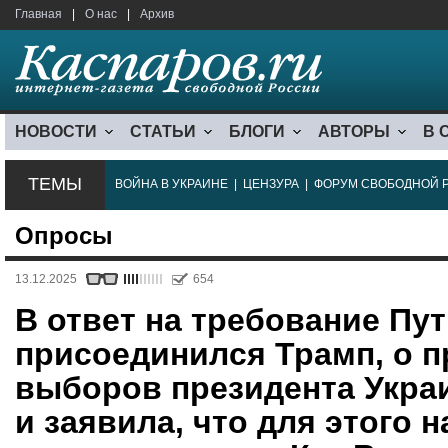
Главная
|
О нас
|
Архив
НОВОСТИ
СТАТЬИ
БЛОГИ
АВТОРЫ
В 
ТЕМЫ
ВОЙНА В УКРАИНЕ
|
ЦЕНЗУРА
|
ФОРУМ СВОБОДНОЙ 
Опросы
13.12.2025
654
В ответ на требование Пут
присоединился Трамп, о 
выборов президента Украи
и заявила, что для этого 