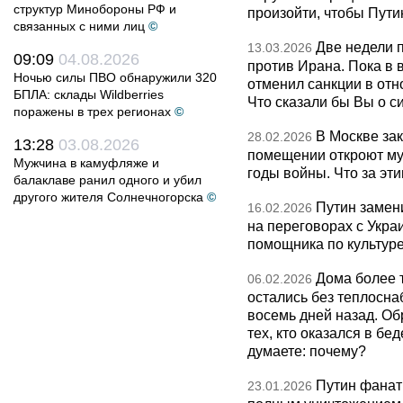
структур Минобороны РФ и
произойти, чтобы Пут
связанных с ними лиц
©
Две недели 
13.03.2026
09:09
04.08.2026
против Ирана. Пока в
Ночью силы ПВО обнаружили 320
отменил санкции в от
БПЛА: склады Wildberries
Что сказали бы Вы о с
поражены в трех регионах
©
В Москве за
28.02.2026
13:28
03.08.2026
помещении откроют муз
Мужчина в камуфляже и
годы войны. Что за эти
балаклаве ранил одного и убил
другого жителя Солнечногорска
©
Путин замен
16.02.2026
на переговорах с Укра
помощника по культуре
Дома более 
06.02.2026
остались без теплосна
восемь дней назад. О
тех, кто оказался в бед
думаете: почему?
Путин фанат
23.01.2026