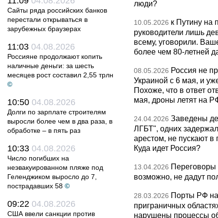
11:09
04.08.2026
люди?
Сайты ряда российских банков
перестали открываться в
к Путину на
10.05.2026
зарубежных браузерах
руководители лишь дев
всему, уговорили. Ва
11:03
04.08.2026
более чем 80-летней д
Россияне продолжают копить
наличные деньги: за шесть
Россия не п
08.05.2026
месяцев рост составил 2,55 трлн
Украиной с 6 мая, и у
©
Похоже, что в ответ о
мая, дроны летят на Р
10:50
04.08.2026
Долги по зарплате строителям
Заведены дел
24.04.2026
выросли более чем в два раза, в
ЛГБТ", одних задержал
обработке – в пять раз
арестом, не пускают в
10:33
04.08.2026
Куда идет Россия?
Число погибших на
Переговоры 
13.04.2026
неэвакуированном пляже под
возможно, не дадут по
Геленджиком выросло до 7,
пострадавших 58
©
Порты РФ на
28.03.2026
09:22
04.08.2026
приграничных областя
США ввели санкции против
нарушены процессы об