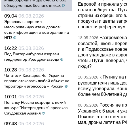
Минобороны РФ доложило о 605
Европой и приняла у с
обнаруженных беспилотниках
©
политсообщества. Пут
страны из сферы его в
09:04
06.08.2026
продукты и цветы запр
Ярославль пережил
провести референдум.
массированную атаку дронов:
есть информация о возгорании на
Разгромлена
НПЗ
©
18.05.2026
областей, школы перево
16:22
05.08.2026
и в Подмосковье повр
Под Екатеринбургом взорван
дрон упал даже в аэро
гендиректор Уралдронзавода
©
чтобы Путин поверил, 
люди?
10:28
05.08.2026
Читатели Каспаров.Ru: Украина
к Путину на
10.05.2026
вправе атаковать любой объект на
руководители лишь дев
территории агрессора – России
©
всему, уговорили. Ва
более чем 80-летней д
10:01
05.08.2026
Попытку России возродить некий
Россия не п
08.05.2026
конкурс "Интервидение" пресекла
Украиной с 6 мая, и у
Саудовская Аравия
©
Похоже, что в ответ о
мая, дроны летят на Р
09:48
05.08.2026