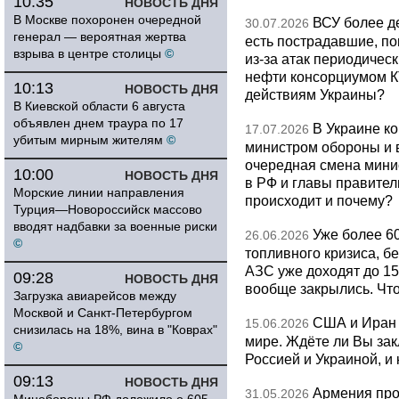
10:35
НОВОСТЬ ДНЯ
В Москве похоронен очередной
ВСУ более де
30.07.2026
генерал — вероятная жертва
есть пострадавшие, п
взрыва в центре столицы
©
из-за атак периодическ
нефти консорциумом КТ
10:13
НОВОСТЬ ДНЯ
действиям Украины?
В Киевской области 6 августа
объявлен днем траура по 17
В Украине к
17.07.2026
убитым мирным жителям
©
министром обороны и 
очередная смена мини
10:00
НОВОСТЬ ДНЯ
в РФ и главы правитель
Морские линии направления
происходит и почему?
Турция—Новороссийск массово
вводят надбавки за военные риски
Уже более 6
26.06.2026
©
топливного кризиса, бе
АЗС уже доходят до 1
09:28
НОВОСТЬ ДНЯ
вообще закрылись. Чт
Загрузка авиарейсов между
Москвой и Санкт-Петербургом
США и Иран 
15.06.2026
снизилась на 18%, вина в "Коврах"
мире. Ждёте ли Вы за
©
Россией и Украиной, и
09:13
НОВОСТЬ ДНЯ
Армения про
31.05.2026