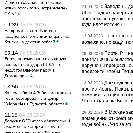
Индия отказалась от покупки
Заведены дел
24.04.2026
новых российских истребителей
ЛГБТ", одних задержал
СУ-57
©
арестом, не пускают в
09:39
05.08.2026
Куда идет Россия?
На время визита Путина в
Переговоры 
13.04.2026
Красноярск там снизили цены на
возможно, не дадут по
бензин на десятки рублей
©
09:14
05.08.2026
Порты РФ на
28.03.2026
Более полумесяца ликвидируют
приграничных областя
последствия удара БПЛА по
нарушены процессы об
индустриальному парку в
произойти, чтобы Пут
Домодедово
©
Две недели 
13.03.2026
08:56
05.08.2026
против Ирана. Пока в
За ночь сбили 475 беспилотников:
отменил санкции в от
горит сортировочный центр
Что сказали бы Вы о с
Wildberries в Тульской области
©
В Москве за
28.02.2026
11:18
04.08.2026
помещении откроют муз
Допуск к ОГЭ через обязательный
годы войны. Что за эти
экзамен по истории введут в
девятых классах в 2028 году