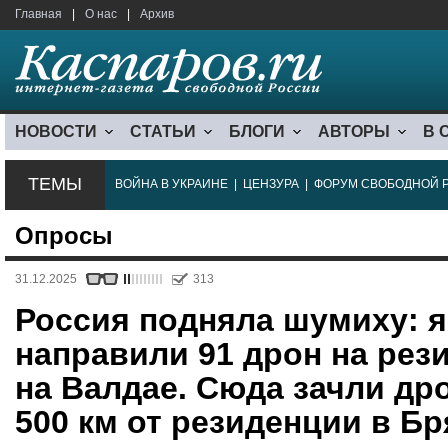
Главная
|
О нас
|
Архив
НОВОСТИ
СТАТЬИ
БЛОГИ
АВТОРЫ
В 
ТЕМЫ
ВОЙНА В УКРАИНЕ
|
ЦЕНЗУРА
|
ФОРУМ СВОБОДНОЙ 
Опросы
31.12.2025
313
Россия подняла шумиху: 
направили 91 дрон на рез
на Валдае. Сюда зачли др
500 км от резиденции в Бр