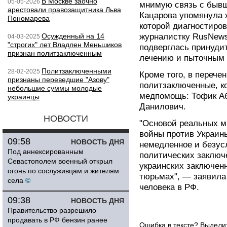
В Москве заочно
05-05-2026
мнимую связь с бывш
арестовали правозащитника Льва
Кацарова упомянула 
Пономарева
которой диагностиро
Осужденный на 14
журналистку RusNews
04-03-2025
"строгих" лет Владлен Меньшиков
подверглась принуди
признан политзаключенным
лечению и пыточным 
Политзаключенными
28-02-2025
Кроме того, в перече
признаны переведшие "Азову"
политзаключенные, к
небольшие суммы молодые
медпомощь: Тофик Аб
украинцы
Данилович.
НОВОСТИ
"Основой реальных м
войны против Украин
09:58
НОВОСТЬ ДНЯ
немедленное и безус
Под аннексированным
политических заключ
Севастополем военный открыл
украинских заключен
огонь по сослуживцам и жителям
тюрьмах", — заявила
села
©
человека в РФ.
09:38
НОВОСТЬ ДНЯ
Правительство разрешило
продавать в РФ бензин ранее
Ошибка в тексте? Выдел