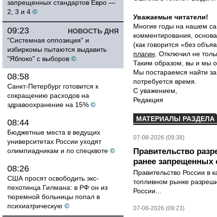
запрещенных стандартов Евро —
2, 3 и 4
©
Уважаемые читатели!
Многие годы на нашем са
09:23
НОВОСТЬ ДНЯ
комментирования, основа
"Системная оппозиция" и
(как говорится «без объ
избиркомы пытаются выдавить
плагин
. Отключил не толь
"Яблоко" с выборов
©
Таким образом, вы и мы о
Мы постараемся найти за
08:58
потребуется время.
Санкт-Петербург готовится к
С уважением,
сокращению расходов на
Редакция
здравоохранение на 15%
©
МАТЕРИАЛЫ РАЗДЕЛА
08:44
Бюджетные места в ведущих
07-08-2026 (09:38)
университетах России уходят
олимпиадникам и по спецквоте
©
Правительство разр
ранее запрещенных с
08:26
Правительство России в к
США просят освободить экс-
топливном рынке разрешил
пехотинца Гилмана: в РФ он из
России...
тюремной больницы попал в
психиатрическую
©
07-08-2026 (09:23)