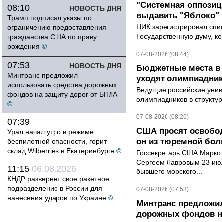
"Системная оппози
08:10
НОВОСТЬ ДНЯ
выдавить "Яблоко"
Трамп подписал указы по
ЦИК зарегистрировал спис
ограничению предоставления
Государственную думу, ко
гражданства США по праву
рождения
©
07-08-2026 (08:44)
07:53
НОВОСТЬ ДНЯ
Бюджетные места в 
Минтранс предложил
уходят олимпиадник
использовать средства дорожных
Ведущие российские унив
фондов на защиту дорог от БПЛА
олимпиадников в структу
©
07-08-2026 (08:26)
07:39
США просят освобод
Урал начал утро в режиме
он из тюремной бол
беспилотной опасности, горит
склад Wilberries в Екатеринбурге
©
Госсекретарь США Марко 
Сергеем Лавровым 23 ию
11:15
06.08.2026
бывшего морского...
КНДР развернет свое ракетное
подразделение в России для
07-08-2026 (07:53)
нанесения ударов по Украине
©
Минтранс предложил
дорожных фондов на