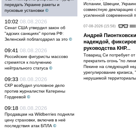
Испании, Швеции, Украин
передать Украине ракеты и
совместную декларацию о
пусковые установки
©
усиленной современной п
10:02
08.08.2026
07-08-2026 (15:58)
Сенат США утвердил закон об
"адских санкциях" против РФ:
Андрей Пионтковски
Зеленский поблагодарил за это
©
надеждой, фиксиров
руководства КНР...
09:41
08.08.2026
Товарищ Си потребует от
Российские фигуристы массово
прекратить огонь "по лини
стремятся к получению
Пекине на следующей нед
нейтрального статуса
©
урегулирование кризиса, 
нерушимой территориальн
09:33
08.08.2026
СКР возбудил уголовное дело
против журналистки Катерины
Гордеевой
©
09:18
08.08.2026
Продавцам на Wildberries подняли
цену страховки, включив в неё
последствия атак БПЛА
©