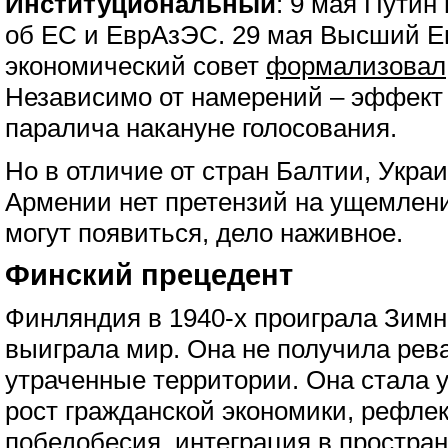
Институциональный
: 9 мая Пути
об ЕС и ЕврАзЭС. 29 мая Высший Е
экономический совет
формализовал
Независимо от намерений – эффект 
паралича накануне голосования.
Но в отличие от стран Балтии, Укра
Армении нет претензий на ущемлени
могут появиться, дело наживное.
Финский прецедент
Финляндия в 1940-х проиграла Зимн
выиграла мир. Она не получила рев
утраченные территории. Она стала 
рост гражданской экономики, рефле
победобесия, интеграция в простра