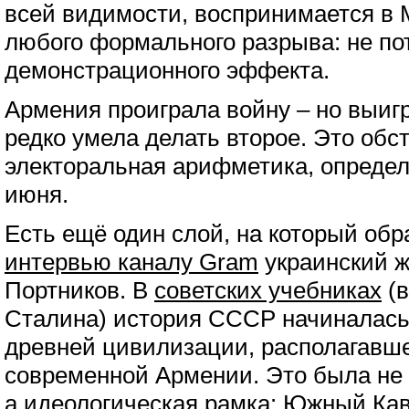
всей видимости, воспринимается в 
любого формального разрыва: не пот
демонстрационного эффекта.
Армения проиграла войну – но выиг
редко умела делать второе. Это обст
электоральная арифметика, определ
июня.
Есть ещё один слой, на который об
интервью каналу Gram
украинский 
Портников. В
советских учебниках
(в
Сталина) история СССР начиналась 
древней цивилизации, располагавш
современной Армении. Это была не 
а идеологическая рамка: Южный Кав