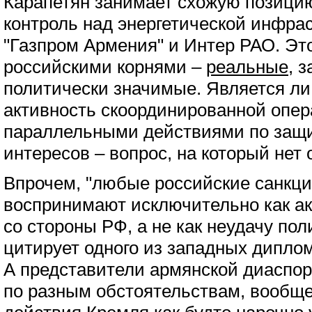
Карапетян занимает схожую позицию
контроль над энергетической инфрас
"Газпром Армения" и Интер РАО. Эт
российскими корнями –
реальные
, 
политически значимые. Является л
активность скоординированной опе
параллельными действиями по защ
интересов – вопрос, на который нет 
Впрочем, "любые российские санкц
воспринимают исключительно как а
со стороны РФ, а не как неудачу по
цитирует одного из западных диплом
А представители армянской диаспо
по разным обстоятельствам, вообще