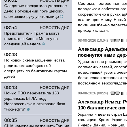
09:01
НОВОСТЬ ДНЯ
Система, построенная вок
Следствие прекратило уголовное
парадоксом собственного
дело в отношении полицейских,
сосредоточено в руках ар
сломавших руку учительнице
©
власти преемнику. Новый 
почти неизбежно перестан
08:54
НОВОСТЬ ДНЯ
приход к власти.
Представители Трампа могут
приехать в Киев и Москву на
08-08-2026 (10:04)
следующей неделе
©
Александр Адельфи
08:48
покинутая нами держ
По новой схеме мошенничества
Удивительная росимперск
родителям сообщают об
логических связей, спосо
операциях по банковским картам
позволявшей узреть очев
детей
бесконечная экспансия т
постоянном верхоглядств
08:43
НОВОСТЬ ДНЯ
Ночью ПВО перехватила 153
08-08-2026 (00:24)
украинских БПЛА: под
Александр Немец: Р
Новороссийском атакована база
100 баллистических 
"Роснефти"
©
Украина и девять стран 
08:35
коалицию. Кроме Украины,
НОВОСТЬ ДНЯ
Лидеры Дании, Франции, 
США намерены разрешить Турции